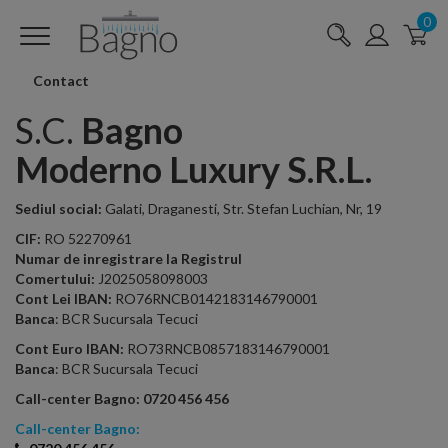
0
Contact
S.C.
Bagno
Moderno
Luxury S.R.L.
Sediul social:
Galati, Draganesti, Str. Stefan Luchian, Nr, 19
CIF:
RO 52270961
Numar de inregistrare la Registrul
Comertului:
J2025058098003
Cont Lei IBAN:
RO76RNCB0142183146790001
Banca
: BCR Sucursala Tecuci
Cont Euro IBAN:
RO73RNCB0857183146790001
Banca
: BCR Sucursala Tecuci
Call-center Bagno: 0720 456 456
Call-center Bagno: