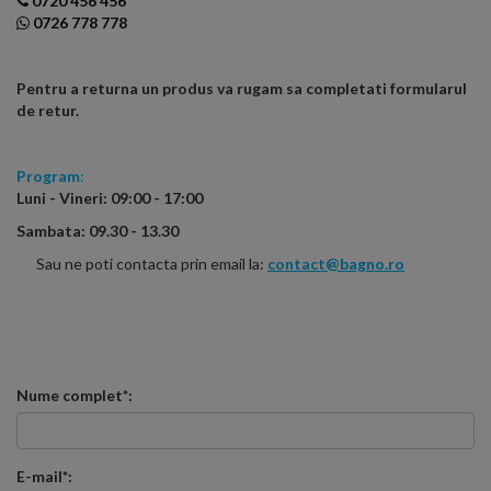
0720 456 456
0726 778 778
Pentru a returna un produs va rugam sa completati formularul
de retur.
Program
:
Luni - Vineri: 09:00 - 17:00
Sambata: 09.30 - 13.30
Sau ne poti contacta prin email la:
contact@bagno.ro
Nume complet*:
E-mail*: