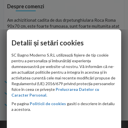
Despre comenzi
t
Am achizitionat cadita de dus drpetunghiulara Roca Roma
Foa
90x70 cm, este foarte frumoasa, sunt foarte multumita atat
pe 
de personalul firmei dvs. cu care am colaborat in obtinerea
ace
infiormatiilor solicitate cat si de firma de curierat care a
Detalii și setări cookies
Cri
adus coletul in siguranta.Numai bine, va doresc!
SC Bagno Moderno S.R.L utilizează fișiere de tip cookie
Sofrone Viviana -
28.07.2026
pentru a personaliza și îmbunătăți experiența
dumneavoastră pe website-ul nostru. Vă informăm că ne-
am actualizat politicile pentru a integra în acestea și în
activitatea curentă cele mai recente modificări propuse de
Info Bagno
Regulamentul (UE) 2016/679 privind protecția persoanelor
fizice în ceea ce privește
Prelucrarea Datelor cu
Cumparaturi
Caracter Personal.
Pe pagina
Politicii de cookies
gasiti o descriere in detaliu
Suport clienti
a acestora.
Copyright © 2026 Bagno.ro All right reserved. Powered by
Expert Online