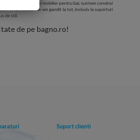
 wc, bideuri, baterii si mobilier pentru bai, suntem convinsi
ern si functional. Ne-am gandit la tot, inclusiv la suporturi
s de stil.
litate de pe bagno.ro!
araturi
Suport clienti