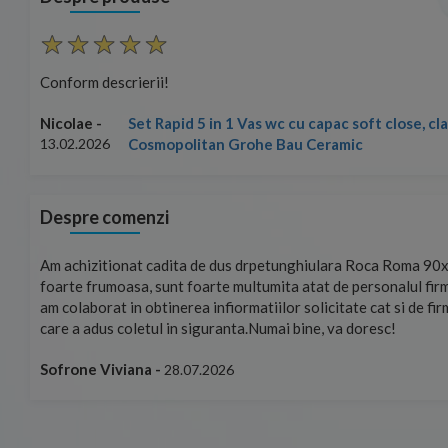
Conform descrierii!
Set Rapid 5 in 1 Vas wc cu capac soft close, c
Nicolae -
Cosmopolitan Grohe Bau Ceramic
13.02.2026
Despre comenzi
mand!
Am achizitionat cadita de dus drpetunghiulara Roca Roma 90x
foarte frumoasa, sunt foarte multumita atat de personalul firm
am colaborat in obtinerea infiormatiilor solicitate cat si de fi
care a adus coletul in siguranta.Numai bine, va doresc!
Sofrone Viviana -
28.07.2026