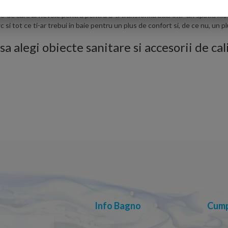
u bai. De la cabine de dus si bai cu hidromasaj, la chiuvete, lavoare, vase
le de care ai nevoie pentru pentru a-ti transforma baia intr-un spatiu mod
 tot ce ti-ar trebui in baie pentru un plus de confort si, de ce nu, un plu
sa alegi obiecte sanitare si accesorii de ca
Info Bagno
Cump