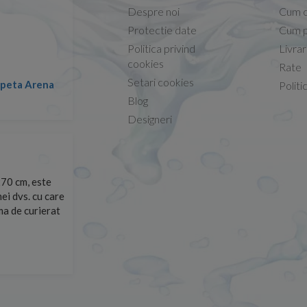
Despre noi
Cum 
Protectie date
Cum p
Politica privind
Livra
Conform descrierii!
cookies
Rate
Setari cookies
lapeta Arena
Nicolae -
Politi
13.02.2026
Blog
Designeri
70 cm, este
Foarte prompți, am cerut detalii despre produs care nu
ei dvs. cu care
primit imediat. După ce am plasat comanda, aceasta a 
rma de curierat
Mulțumesc!
Cristina Opre -
10.07.2026