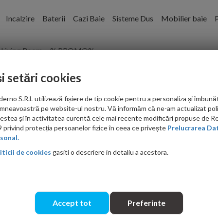
Incalzire
Baterii
Cazi Baie
Sisteme Dus
Mobilier baie
P
Living Room
% PROMO%
pentru bai, mobilier pentru bai, accesorii baie de 
și setări cookies
no S.R.L utilizează fișiere de tip cookie pentru a personaliza și îmbunăt
mneavoastră pe website-ul nostru. Vă informăm că ne-am actualizat poli
acestea și în activitatea curentă cele mai recente modificări propuse de 
credere pentru
obiecte sanitare
si echipamente pentru bai. Proiectul 
privind protecția persoanelor fizice în ceea ce privește
Prelucrarea Dat
nostri care si-au amenajat spatiile cu produsele de inalta calitate si simt e
sonal.
de optiuni in ceea ce priveste amenajarea bailor cu obiecte sanitare est
iticii de cookies
gasiti o descriere in detaliu a acestora.
nte pentru bai si obiecte sanitare de la producatori consacrati, inclus
unei bai mari, indiferent de stilul de design interior ales, suntem aici p
usiv pentru spatii comerciale, industriale sau din domeniul HoReCa.
sanitare
Accept tot
Preferinte