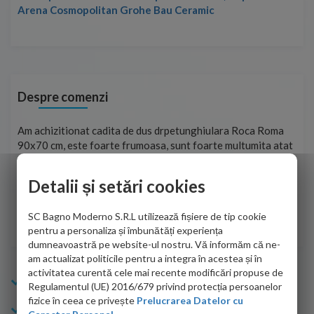
Arena Cosmopolitan Grohe Bau Ceramic
Despre comenzi
t
Am achizitionat cadita de dus drpetunghiulara Roca Roma
Foa
90x70 cm, este foarte frumoasa, sunt foarte multumita atat
pe 
de personalul firmei dvs. cu care am colaborat in obtinerea
ace
infiormatiilor solicitate cat si de firma de curierat care a
Detalii și setări cookies
Cri
adus coletul in siguranta.Numai bine, va doresc!
SC Bagno Moderno S.R.L utilizează fișiere de tip cookie
Sofrone Viviana -
28.07.2026
pentru a personaliza și îmbunătăți experiența
dumneavoastră pe website-ul nostru. Vă informăm că ne-
am actualizat politicile pentru a integra în acestea și în
activitatea curentă cele mai recente modificări propuse de
Info Bagno
Regulamentul (UE) 2016/679 privind protecția persoanelor
fizice în ceea ce privește
Prelucrarea Datelor cu
Cumparaturi