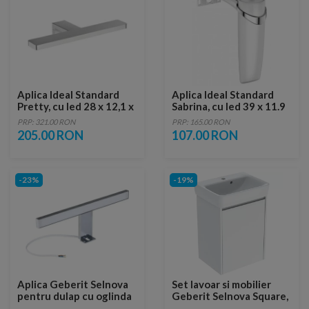
Aplica Ideal Standard
Aplica Ideal Standard
Pretty, cu led 28 x 12,1 x
Sabrina, cu led 39 x 11.9
4,2 cm
x 11,7 cm
PRP: 321.00 RON
PRP: 165.00 RON
205.00 RON
107.00 RON
-23%
-19%
Aplica Geberit Selnova
Set lavoar si mobilier
pentru dulap cu oglinda
Geberit Selnova Square,
1x6W crom
50x38x70 cm, alb lucios