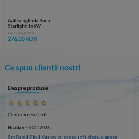
Aplica oglinda Roca
Starlight 1x6W
PRP: 276.00 RON
276.00 RON
Ce spun clientii nostri
Despre produse
Conform descrierii!
Con
Nicolae -
Nic
13.02.2026
Set Rapid 5 in 1 Vas wc cu capac soft close, clapeta