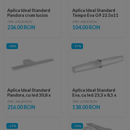
Aplica Ideal Standard
Aplica Ideal Standard
Pandora crom lucios
Tempo Eva G9 22.5x11
60.8x11.2 cm
cm
PRP: 470.00 RON
PRP: 188.00 RON
236.00 RON
104.00 RON
-38%
-37%
Aplica Ideal Standard
Aplica Ideal Standard
Pandora, cu led 30,8 x
Eva, cu led 23,3 x 8,5 x
11,2 x 3,3 cm
4,1 cm
PRP: 344.00 RON
PRP: 219.00 RON
216.00 RON
138.00 RON
-37%
-36%