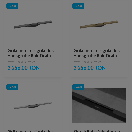
-25%
-25%
Grila pentru rigola dus
Grila pentru rigola dus
Hansgrohe RainDrain
Hansgrohe RainDrain
Flex ajustabil 80 cm
Flex ajustabil 80 cm
PRP: 2,986.00 RON
PRP: 2,986.00 RON
negru-crom periat
bronz periat
2,256.00 RON
2,256.00 RON
-25%
-24%
Grila pentru rigola dus
Rigolă liniară de duș cu