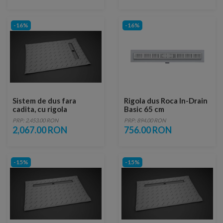
-16%
-16%
Sistem de dus fara
Rigola dus Roca In-Drain
cadita, cu rigola
Basic 65 cm
Radaway RadaDrain pe
PRP: 2,453.00 RON
PRP: 894.00 RON
marginea scurta 100 x
2,067.00 RON
756.00 RON
90 cm
-15%
-15%