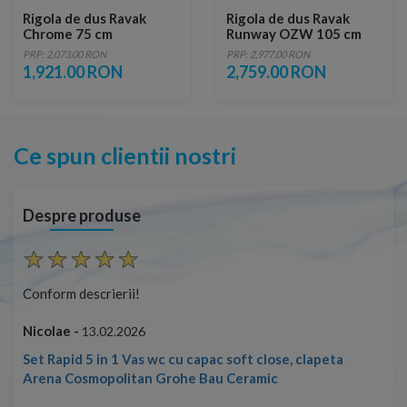
Rigola de dus Ravak
Rigola de dus Ravak
Chrome 75 cm
Runway OZW 105 cm
PRP: 2,073.00 RON
PRP: 2,977.00 RON
1,921.00 RON
2,759.00 RON
Ce spun clientii nostri
Despre produse
Conform descrierii!
Cap
ușo
Nicolae -
13.02.2026
Mar
Cap