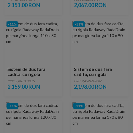
x 120 cm
marginea scurta 110 x
2,151.00 RON
2,067.00 RON
80 cm
-11%
-11%
Sistem de dus fara
Sistem de dus fara
cadita, cu rigola
cadita, cu rigola
Radaway RadaDrain pe
Radaway RadaDrain pe
PRP: 2,410.00 RON
PRP: 2,452.00 RON
marginea lunga 110 x 80
marginea lunga 110 x 90
2,159.00 RON
2,198.00 RON
cm
cm
-11%
-11%