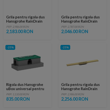
Grila pentru rigola dus
Grila pentru rigola dus
Hansgrohe RainDrain
Hansgrohe RainDrain
Flex ajustabil negru-
Flex ajustabil 80 cm alb
PRP: 2,986.00 RON
PRP: 2,787.00 RON
crom periat 80 cm
mat
2,183.00 RON
2,046.00 RON
-25%
-25%
Rigola dus Hansgrohe
Grila pentru rigola dus
uBox universal pentru
Hansgrohe RainDrain
instalare standard
Flex ajustabil 80 cm
PRP: 1,110.00 RON
PRP: 2,986.00 RON
auriu lucios
835.00 RON
2,256.00 RON