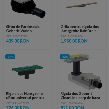
Sifon de Pardoseala
Grila pentru rigola dus
Geberit Varino
Hansgrohe RainDrain
Orizontal
Flex ajustabil bronz
PRP: 755.00 RON
PRP: 3,100.00 RON
periat 80 cm
439.00 RON
1,950.00 RON
-37%
-32%
Rigola dus Hansgrohe
Rigola dus Geberit
uBox universal pentru
CleanLine corp de baza
instalare verticala
H6.5 cm
PRP: 1,152.00 RON
PRP: 1,202.00 RON
726.00 RON
821.00 RON