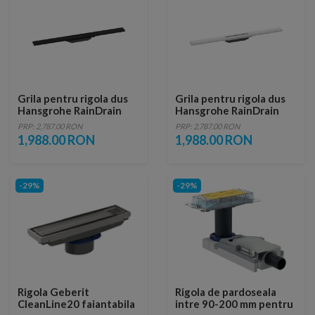
Grila pentru rigola dus
Grila pentru rigola dus
Hansgrohe RainDrain
Hansgrohe RainDrain
Flex ajustabil negru mat
Flex ajustabil alb mat 80
PRP: 2,787.00 RON
PRP: 2,787.00 RON
80 cm
cm
1,988.00 RON
1,988.00 RON
-29%
-29%
Rigola Geberit
Rigola de pardoseala
CleanLine20 faiantabila
intre 90-200 mm pentru