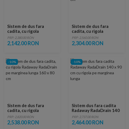
Sistem de dus fara
Sistem de dus fara
cadita, cu rigola
cadita, cu rigola
Radaway RadaDrain 100
Radaway RadaDrain pe
PRP: 2,380.00 RON
PRP: 2,560.00 RON
x 100 cm
marginea lunga 120 x 90
2,142.00 RON
2,304.00 RON
cm
-10%
-10%
Sistem de dus fara
Sistem dus fara cadita
cadita, cu rigola
Radaway RadaDrain 140
Radaway RadaDrain pe
x 90 cm cu rigola pe
PRP: 2,820.00 RON
PRP: 2,737.00 RON
marginea lunga 160 x 80
marginea lunga
2,538.00 RON
2,464.00 RON
cm