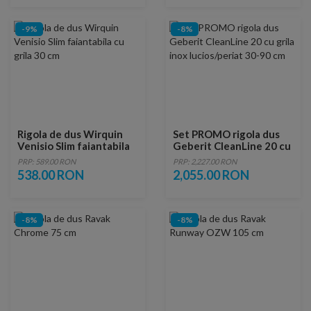
-9%
-8%
Rigola de dus Wirquin
Set PROMO rigola dus
Venisio Slim faiantabila
Geberit CleanLine 20 cu
cu grila 30 cm
grila inox lucios/periat
PRP: 589.00 RON
PRP: 2,227.00 RON
30-90 cm
538.00 RON
2,055.00 RON
-8%
-8%