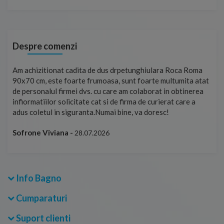
Despre comenzi
ma
Foarte prompți, am cerut detalii despre produs care nu erau
Sun
tat
pe site și le-am primit imediat. După ce am plasat comanda,
per
ea
aceasta a ajuns foarte repede. Mulțumesc!
Raz
Cristina Opre -
10.07.2026
Info Bagno
Cumparaturi
Suport clienti