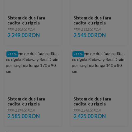
Sistem de dus fara
Sistem de dus fara
cadita, cu rigola
cadita, cu rigola
Radaway RadaDrain pe
Radaway RadaDrain pe
PRP: 2,505.00 RON
PRP: 2,832.00 RON
marginea lunga 120 x 80
marginea lunga 170 x 80
2,249.00 RON
2,545.00 RON
cm
cm
-11%
-11%
Sistem de dus fara
Sistem de dus fara
cadita, cu rigola
cadita, cu rigola
Radaway RadaDrain pe
Radaway RadaDrain pe
PRP: 2,874.00 RON
PRP: 2,696.00 RON
marginea lunga 170 x 90
marginea lunga 140 x 80
2,585.00 RON
2,425.00 RON
cm
cm