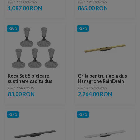
19 cm
dus Geberit CleanLine
PRP: 1,511.00 RON
PRP: 1,202.00 RON
1,087.00 RON
865.00 RON
-28%
-27%
Roca Set 5 picioare
Grila pentru rigola dus
sustinere cadita dus
Hansgrohe RainDrain
Flex ajustabil auriu
PRP: 114.00 RON
PRP: 3,100.00 RON
lucios 80 cm
83.00 RON
2,264.00 RON
-27%
-27%