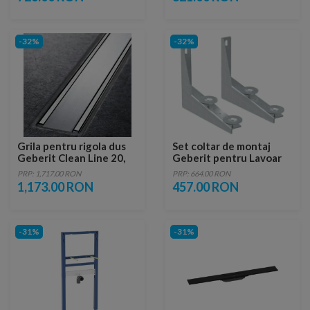
-32%
-32%
Grila pentru rigola dus
Set coltar de montaj
Geberit Clean Line 20,
Geberit pentru Lavoar
montaj in pardoseala,
cu spatiu joaca
PRP: 1,717.00 RON
PRP: 664.00 RON
inox lucios/periat
1,173.00 RON
457.00 RON
-31%
-31%