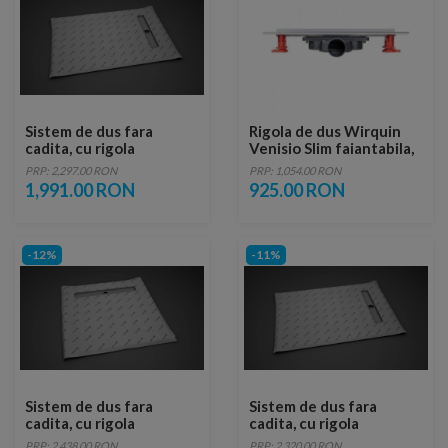
Sistem de dus fara
Rigola de dus Wirquin
cadita, cu rigola
Venisio Slim faiantabila,
Radaway RadaDrain pe
70 cm
PRP: 2,297.00 RON
PRP: 1,054.00 RON
marginea scurta 100 x
1,991.00 RON
925.00 RON
80 cm
-12%
-11%
Sistem de dus fara
Sistem de dus fara
cadita, cu rigola
cadita, cu rigola
Radaway RadaDrain 120
Radaway RadaDrain pe
PRP: 2,438.00 RON
PRP: 2,320.00 RON