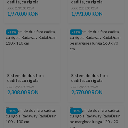
cadita, cu rigola
cadita, cu rigola
Radaway RadaDrain 80 x
Radaway RadaDrain pe
PRP: 2,190.00 RON
PRP: 2,213.00 RON
80 cm
marginea scurta 90 x 80
1,970.00 RON
1,991.00 RON
cm
-11%
-11%
Sistem de dus fara
Sistem de dus fara
cadita, cu rigola
cadita, cu rigola
Radaway RadaDrain 110
Radaway RadaDrain pe
PRP: 2,565.00 RON
PRP: 2,856.00 RON
x 110 cm
marginea lunga 160 x 90
2,308.00 RON
2,570.00 RON
cm
-10%
-10%