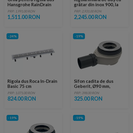
Hansgrohe RainDrain
grătar din inox 900, la
Flex ajustabil inox periat
nivelul solului, opțiune
PRP: 1,991.00 RON
PRP: 2,931.00 RON
80 cm
scurtare, negru mat
1,511.00 RON
2,245.00 RON
-24%
-19%
Rigola dus Roca In-Drain
Sifon cadita de dus
Basic 75 cm
Geberit, Ø90 mm,
inaltimea garzii
PRP: 1,071.00 RON
PRP: 398.00 RON
hidraulice 50 mm
824.00 RON
325.00 RON
-19%
-19%