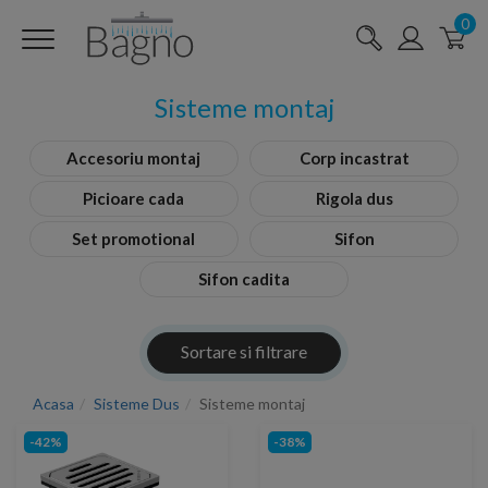
0
Sisteme montaj
Accesoriu montaj
Corp incastrat
Picioare cada
Rigola dus
Set promotional
Sifon
Sifon cadita
Sortare si filtrare
Acasa
Sisteme Dus
Sisteme montaj
-42%
-38%