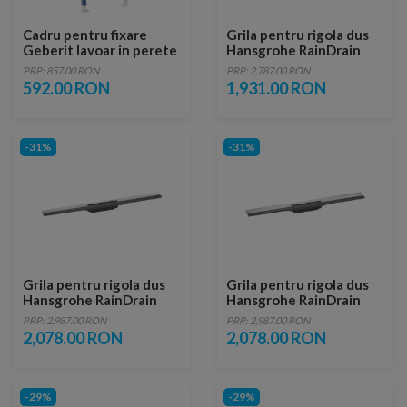
Cadru pentru fixare
Grila pentru rigola dus
Geberit lavoar in perete
Hansgrohe RainDrain
112 cm Geberit Duofix
Flex ajustabil 80 cm
PRP: 857.00 RON
PRP: 2,787.00 RON
negru mat
592.00 RON
1,931.00 RON
-31%
-31%
Grila pentru rigola dus
Grila pentru rigola dus
Hansgrohe RainDrain
Hansgrohe RainDrain
Flex ajustabil crom 80
Flex ajustabil 80 cm
PRP: 2,987.00 RON
PRP: 2,987.00 RON
cm
crom lucios
2,078.00 RON
2,078.00 RON
-29%
-29%