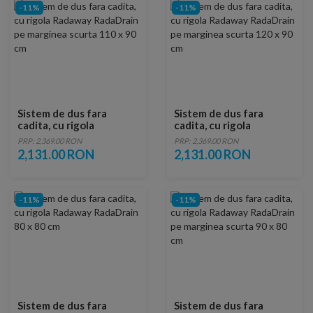
-11%
-11%
Sistem de dus fara
Sistem de dus fara
cadita, cu rigola
cadita, cu rigola
Radaway RadaDrain pe
Radaway RadaDrain pe
PRP: 2,369.00 RON
PRP: 2,369.00 RON
marginea scurta 110 x
marginea scurta 120 x
2,131.00 RON
2,131.00 RON
90 cm
90 cm
-11%
-11%
Sistem de dus fara
Sistem de dus fara