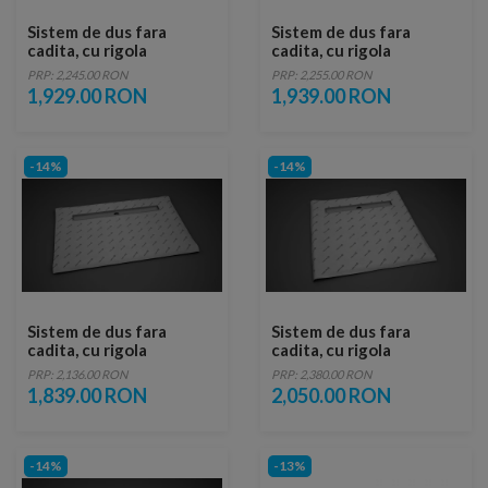
Sistem de dus fara
Sistem de dus fara
cadita, cu rigola
cadita, cu rigola
Radaway RadaDrain pe
Radaway RadaDrain pe
PRP: 2,245.00 RON
PRP: 2,255.00 RON
marginea lunga 100 x 80
marginea lunga 100 x 90
1,929.00 RON
1,939.00 RON
cm
cm
-14%
-14%
Sistem de dus fara
Sistem de dus fara
cadita, cu rigola
cadita, cu rigola
Radaway RadaDrain pe
Radaway RadaDrain 90 x
PRP: 2,136.00 RON
PRP: 2,380.00 RON
marginea lunga 90 x 80
90 cm
1,839.00 RON
2,050.00 RON
cm
-14%
-13%