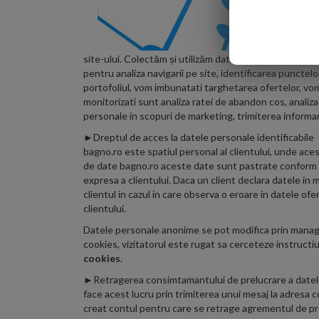
con
Ace
viz
col
site-ului. Colectăm și utilizăm date cu caracter pers
pentru analiza navigarii pe site, identificarea punctel
portofoliul, vom imbunatati targhetarea ofertelor, vom 
monitorizati sunt analiza ratei de abandon cos, analiza 
personale in scopuri de marketing, trimiterea informari
►Dreptul de acces la datele personale identificabile s
bagno.ro este spatiul personal al clientului, unde ace
de date bagno.ro aceste date sunt pastrate conform dec
expresa a clientului. Daca un client declara datele in
clientul in cazul in care observa o eroare in datele of
clientului.
Datele personale anonime se pot modifica prin manag
cookies, vizitatorul este rugat sa cerceteze instruct
cookies
.
►Retragerea consimtamantului de prelucrare a datelor p
face acest lucru prin trimiterea unui mesaj la adresa 
creat contul pentru care se retrage agrementul de prelu