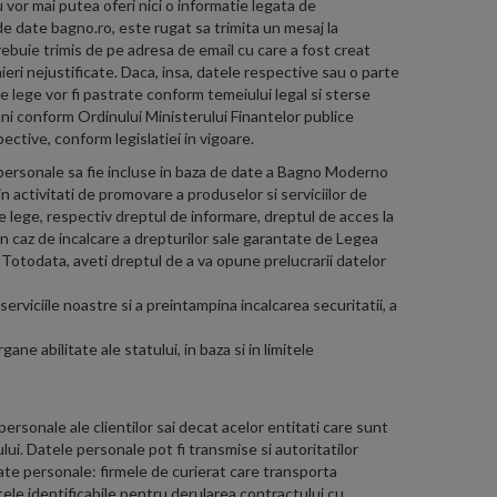
u vor mai putea oferi nici o informatie legata de
 de date bagno.ro, este rugat sa trimita un mesaj la
rebuie trimis de pe adresa de email cu care a fost creat
ieri nejustificate. Daca, insa, datele respective sau o parte
de lege vor fi pastrate conform temeiului legal si sterse
ani conform Ordinului Ministerului Finantelor publice
ctive, conform legislatiei in vigoare.
 personale sa fie incluse in baza de date a Bagno Moderno
 activitati de promovare a produselor si serviciilor de
e lege, respectiv dreptul de informare, dreptul de acces la
 in caz de incalcare a drepturilor sale garantate de Legea
 Totodata, aveti dreptul de a va opune prelucrarii datelor
a serviciile noastre si a preintampina incalcarea securitatii, a
ne abilitate ale statului, in baza si in limitele
sonale ale clientilor sai decat acelor entitati care sunt
ui. Datele personale pot fi transmise si autoritatilor
date personale: firmele de curierat care transporta
tele identificabile pentru derularea contractului cu