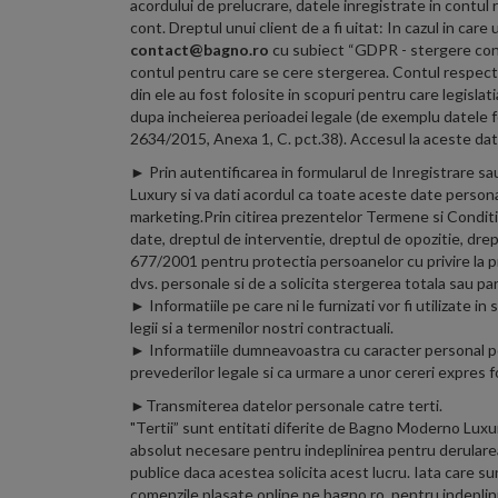
acordului de prelucrare, datele inregistrate in contul r
cont. Dreptul unui client de a fi uitat: In cazul in car
contact@bagno.ro
cu subiect “GDPR - stergere cont”
contul pentru care se cere stergerea. Contul respectiv 
din ele au fost folosite in scopuri pentru care legisla
dupa incheierea perioadei legale (de exemplu datele fo
2634/2015, Anexa 1, C. pct.38). Accesul la aceste date
► Prin autentificarea in formularul de Inregistrare s
Luxury si va dati acordul ca toate aceste date persona
marketing.Prin citirea prezentelor Termene si Conditii
date, dreptul de interventie, dreptul de opozitie, drept
677/2001 pentru protectia persoanelor cu privire la pr
dvs. personale si de a solicita stergerea totala sau par
► Informatiile pe care ni le furnizati vor fi utilizate in
legii si a termenilor nostri contractuali.
► Informatiile dumneavoastra cu caracter personal pot fi
prevederilor legale si ca urmare a unor cereri expres 
►Transmiterea datelor personale catre terti.
"Tertii” sunt entitati diferite de Bagno Moderno Luxu
absolut necesare pentru indeplinirea pentru derularea 
publice daca acestea solicita acest lucru. Iata care s
comenzile plasate online pe bagno.ro, pentru indeplinir