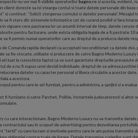
espectiv nu vor mai fi vizibile operatorilor
bagno.ro
si acestia, evident, n
e un client doreste sa isi stearga contul si toate datele personale din baza
 si continut: “Solicit stergerea contului si datelor personale”. Mesajul t
va fi sters din sistemele informatice cat de curand posibil si fara intarza
tia in vigoare cere pastrarea lor un anumit interval de timp, datele cerute 
losite pentru facturare, unde exista obligatia legala de a fi pastrate 10 
 va fi permis numai operatorilor care au dreptul de a prelucra datele respe
au de Comanda rapida declarati ca acceptati neconditionat ca datele dvs.
le sa fie stocate, utilizate si prelucrate de catre Bagno Moderno Luxury in
 ati luat la cunostinta faptul ca va sunt garantate drepturile prevazute d
ul de a nu fi supus unei decizii individuale, dreptul de se adresa justitiei
elucrarea datelor cu caracter personal si libera circulatie a acestor date.
tiala a acestora.
 scopul pentru care le-ati furnizat, pentru a administra, a sprijini si a evalu
 furnizate si catre Parchet, Politie, Instantele judecatoresti si altor orga
formulate.
ry cu care interactionam. Bagno Moderno Luxury nu va transmite datele per
contractului sau in scopuri de advertising pentru dezvoltarea portofoliul
unt "tertii" cu care lucram si motivele pentru care le-am putea transmite 
ea obligatiei contractuala de livrare. Datele transmise curierilor sunt da