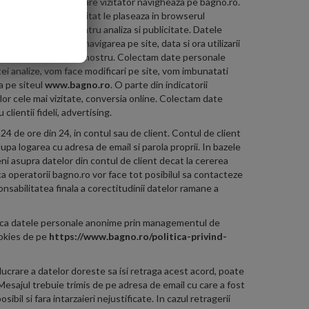
wserul cu care fiecare vizitator navigheaza pe bagno.ro.
e care orice site vizitat le plaseaza in browserul
ii sunt necesare pentru analiza si publicitate. Datele
de pe care se face navigarea pe site, data si ora utilizarii
torului sau clientului nostru. Colectam date personale
tei analize, vom face modificari pe site, vom imbunatati
a pe siteul
www.bagno.ro
. O parte din indicatorii
nilor cele mai vizitate, conversia online. Colectam date
lientii fideli, advertising.
4 de ore din 24, in contul sau de client. Contul de client
pa logarea cu adresa de email si parola proprii. In bazele
ni asupra datelor din contul de client decat la cererea
ca operatorii bagno.ro vor face tot posibilul sa contacteze
onsabilitatea finala a corectitudinii datelor ramane a
fica datele personale anonime prin managementul de
ookies de pe
https://www.bagno.ro/politica-privind-
lucrare a datelor doreste sa isi retraga acest acord, poate
Mesajul trebuie trimis de pe adresa de email cu care a fost
il si fara intarzaieri nejustificate. In cazul retragerii