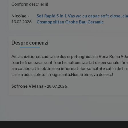
Conform descrierii!
Set Rapid 5 in 1 Vas wc cu capac soft close, c
Nicolae -
Cosmopolitan Grohe Bau Ceramic
13.02.2026
Despre comenzi
mand!
Am achizitionat cadita de dus drpetunghiulara Roca Roma 90x
foarte frumoasa, sunt foarte multumita atat de personalul firm
am colaborat in obtinerea infiormatiilor solicitate cat si de fi
care a adus coletul in siguranta.Numai bine, va doresc!
Sofrone Viviana -
28.07.2026