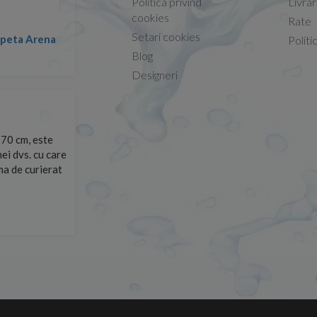
Politica privind
Livra
Conform descrierii!
cookies
Rate
Setari cookies
lapeta Arena
Nicolae -
Politi
13.02.2026
Blog
Designeri
70 cm, este
Foarte prompți, am cerut detalii despre produs care nu
ei dvs. cu care
primit imediat. După ce am plasat comanda, aceasta a 
rma de curierat
Mulțumesc!
Cristina Opre -
10.07.2026