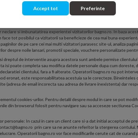
t si / sau sa plaseze o comanda. Colectam date anonime, transmise de bro
ste date personale anonime se colecteaza prin fisierele de tip "cookies", p
Accept tot
Preferinte
itatorului. Prin aceste date Bagno nu poate identifica exact persoana, dar 
ectate prin aceste cookies sunt: adresa IP, locatia, device-ul si browser-ul 
onal în măsura permisă prin lege sau dacă am primit consimțământul vizita
or neclare si imbunatatirea experientei vizitatorilor bagno.ro. In baza aces
face tot posibilul ca vizitatorii sa beneficieze de cea mai buna experient
paginilor de pe care cei mai multi vizitatori parasesc site-ul, analiza pagi
lor despre noile lansari, promotii speciale, vouchere personalizate pentru c
i dreptul de interventie asupra acestora sunt ambele permise clientului 2
sta isi poate completa sau modifica datele personale dupa cum doreste, du
laratiei clientului, fara a fi alterate. Operatorii bagno.ro nu pot interve
 mod eronat, este responsabilitatea acestuia sa le corecteze. Bineinteles 
erite (adresa de email incorecta sau adresa de livrare inexistenta) dar resp
ementul cookies-urilor. Pentru detalii despre modul in care se pot modi
iunile din browserul folosit pentru navigare sau sa acceseze sectiunea C
ersonale: In cazul in care un client care si-a dat initial acceptul de pre
contact@bagno.ro prin care sa ne anunte referitor la stergerea contului. 
crare. Operatorii bagno.ro vor face modificarile cerute cat de curand posib