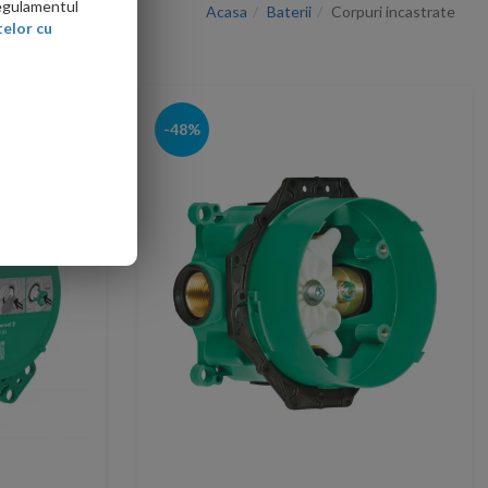
Regulamentul
Acasa
Baterii
Corpuri incastrate
elor cu
-48%