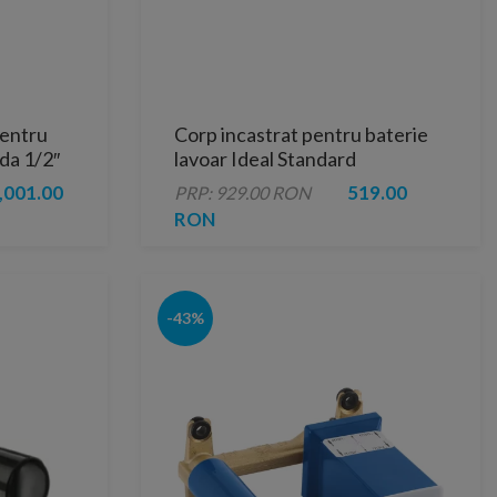
pentru
Corp incastrat pentru baterie
da 1/2″
lavoar Ideal Standard
,001.00
519.00
PRP: 929.00 RON
RON
-43%