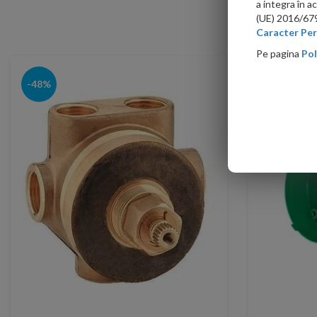
a integra în 
(UE) 2016/679 
Caracter Per
Pe pagina
Pol
-48%
-48%