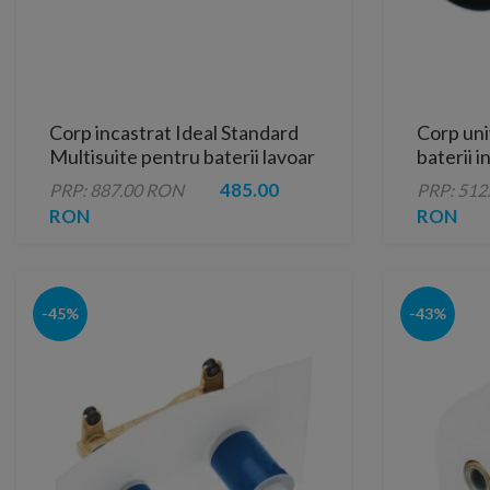
Corp incastrat Ideal Standard
Corp uni
Multisuite pentru baterii lavoar
baterii i
incastrate
Standar
485.00
PRP: 887.00 RON
PRP: 512
RON
RON
-45%
-43%