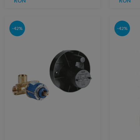
RON
RON
-42%
-42%