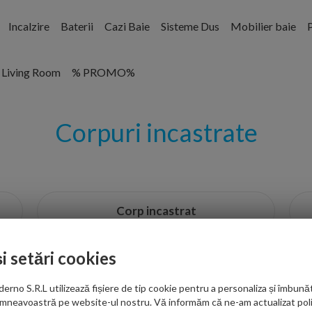
Incalzire
Baterii
Cazi Baie
Sisteme Dus
Mobilier baie
P
Living Room
% PROMO%
Corpuri incastrate
Corp incastrat
și setări cookies
no S.R.L utilizează fișiere de tip cookie pentru a personaliza și îmbunăt
mneavoastră pe website-ul nostru. Vă informăm că ne-am actualizat poli