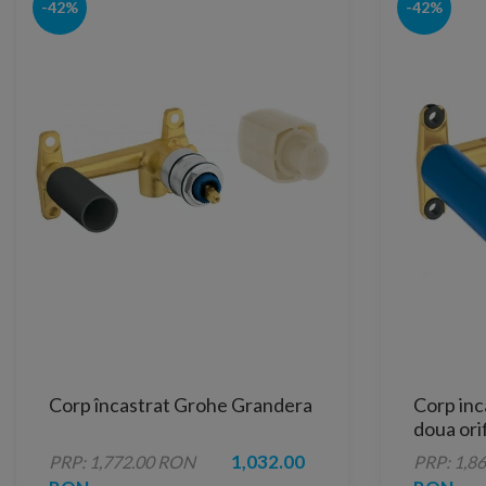
-42%
-42%
Corp încastrat Grohe Grandera
Corp inc
doua orif
1,032.00
PRP: 1,772.00 RON
PRP: 1,8