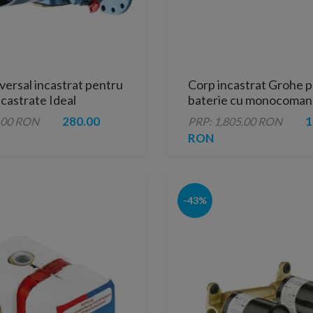
versal incastrat pentru
Corp incastrat Grohe 
ncastrate Ideal
baterie cu monocoman
d Easy-Box
280.00
1
.00 RON
PRP: 1,805.00 RON
RON
-43%