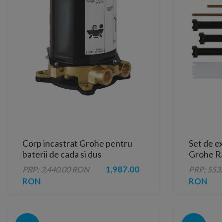
Corp incastrat Grohe pentru
Set de e
baterii de cada si dus
Grohe R
freestanding
1,987.00
PRP: 3,440.00 RON
PRP: 553
RON
RON