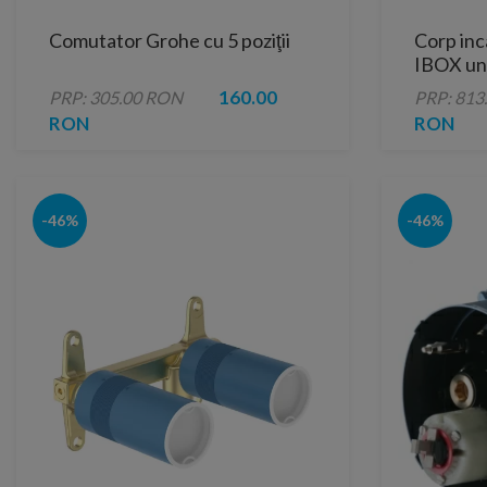
Comutator Grohe cu 5 poziţii
Corp in
IBOX un
160.00
PRP: 305.00 RON
PRP: 813
RON
RON
-46%
-46%