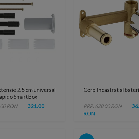
xtensie 2.5 cm universal
Corp Incastrat al bater
apido SmartBox
321.00
36
.00 RON
PRP: 628.00 RON
RON