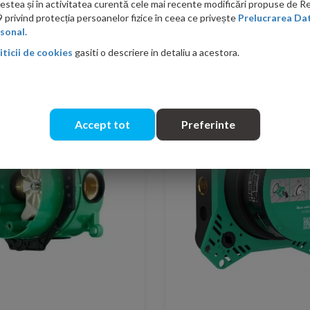
acestea și în activitatea curentă cele mai recente modificări propuse de 
Sortare si filtrare
privind protecția persoanelor fizice în ceea ce privește
Prelucrarea Dat
sonal.
iticii de cookies
gasiti o descriere in detaliu a acestora.
-48%
Accept tot
Preferinte