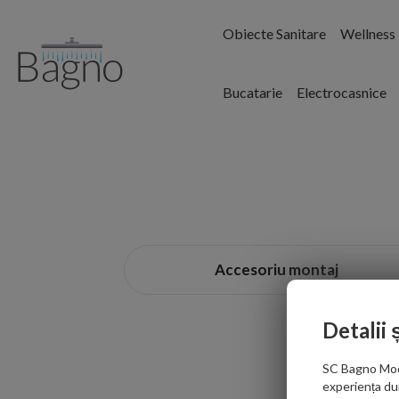
Obiecte Sanitare
Wellness
Bucatarie
Electrocasnice
Accesoriu montaj
Detalii 
SC Bagno Moder
experiența du