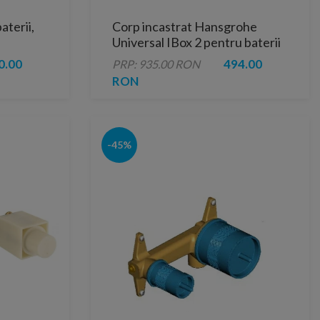
aterii,
Corp incastrat Hansgrohe
Universal IBox 2 pentru baterii
incastrate
0.00
494.00
PRP: 935.00 RON
RON
-45%