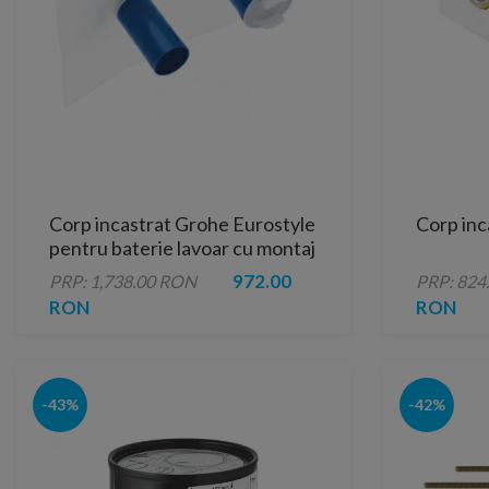
Corp incastrat Grohe Eurostyle
Corp inc
pentru baterie lavoar cu montaj
pe perete
972.00
PRP: 1,738.00 RON
PRP: 824
RON
RON
-43%
-42%