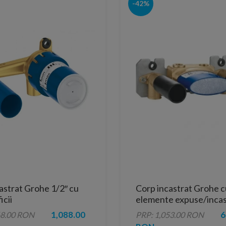
-42%
astrat Grohe 1/2″ cu
Corp incastrat Grohe c
icii
elemente expuse/incas
1,088.00
6
68.00 RON
PRP: 1,053.00 RON