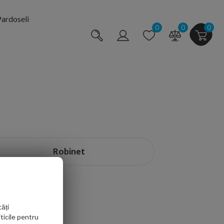
ardoseli
0
0
0
Robinet
ăți
ticile pentru