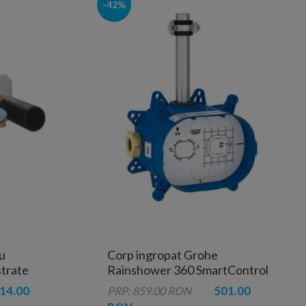
-42%
u
Corp ingropat Grohe
trate
Rainshower 360 SmartControl
14.00
501.00
PRP: 859.00 RON