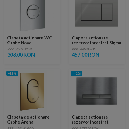
Clapeta actionare WC
Clapeta actionare
Grohe Nova
rezervor incastrat Sigma
Cosmopolitan crom
01 Crom
PRP: 532.00 RON
PRP: 788.00 RON
308.00 RON
457.00 RON
-42%
-42%
Clapeta de actionare
Clapeta actionare
Grohe Arena
rezervor incastrat,
Cosmopolitan S auriu
Geberit Sigma 50, crom
PRP: 1,193.00 RON
PRP: 2,772.00 RON