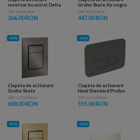
rezervor incastrat Delta
Grohe Skate Air negru
10 otel antivandalism
mat
PRP: 490.00 RON
PRP: 820.00 RON
266.00 RON
447.00 RON
-46%
-46%
Clapeta de actionare
Clapeta de actionare
Grohe Skate
Ideal Standard ProSys
Cosmopolitan S antracit
Oleas M3 gri mat
PRP: 1,257.00 RON
PRP: 1,013.00 RON
periat Hard Graphite
688.00 RON
555.00 RON
-45%
-45%