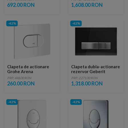
lucios Cool Sunrise
mat
692.00 RON
1,608.00 RON
-42%
-42%
Clapeta de actionare
Clapeta dubla-actionare
Grohe Arena
rezervor Geberit
Cosmopolitan alb alpin
Sigma50 sticla fumurie
PRP: 448.00 RON
PRP: 2,271.00 RON
reflexiva
260.00 RON
1,318.00 RON
-42%
-42%