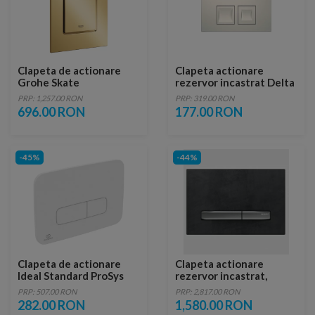
Clapeta de actionare
Clapeta actionare
Grohe Skate
rezervor incastrat Delta
Cosmopolitan S, auriu
35 Alb
PRP: 1,257.00 RON
PRP: 319.00 RON
lucios
696.00 RON
177.00 RON
-45%
-44%
Clapeta de actionare
Clapeta actionare
Ideal Standard ProSys
rezervor incastrat,
Oleas M3 alb mat
Geberit Sigma 50,
PRP: 507.00 RON
PRP: 2,817.00 RON
ardezie
282.00 RON
1,580.00 RON