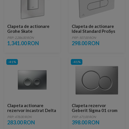
Clapeta de actionare
Clapeta de actionare
Grohe Skate
Ideal Standard ProSys
Cosmopolitan
Oleas M1 crom mat
PRP: 2,286.00 RON
PRP: 507.00 RON
1,341.00 RON
298.00 RON
-41%
-41%
Clapeta actionare
Clapeta rezervor
rezervor incastrat Delta
Geberit Sigma 01 crom
25 Crom Mat
mat-lacuit
PRP: 478.00 RON
PRP: 671.00 RON
283.00 RON
398.00 RON