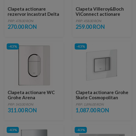
Clapeta actionare
Clapeta Villeroy&Boch
rezervor incastrat Delta
ViConnect actionare
35 Crom Mat
dubla alb
PRP: 478.00 RON
PRP: 458.00 RON
270.00 RON
259.00 RON
-43%
-43%
Clapeta actionare WC
Clapeta actionare Grohe
Grohe Arena
Skate Cosmopolitan
Cosmopolitan
sticla alba
PRP: 543.00 RON
PRP: 1,896.00 RON
311.00 RON
1,087.00 RON
-43%
-43%