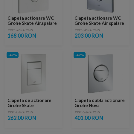
Clapeta actionare WC
Clapeta actionare WC
Grohe Skate Air,spalare
Grohe Skate Air spalare
dubla/verticala, culoare
dubla/verticala, 1560 x
PRP: 289.00 RON
PRP: 349.00 RON
alb
1970 mm
168.00 RON
203.00 RON
-42%
-42%
Clapeta de actionare
Clapeta dubla actionare
Grohe Skate
Grohe Nova
Cosmopolitan S
Cosmopolitan S crom
PRP: 450.00 RON
PRP: 688.00 RON
lucios
262.00 RON
401.00 RON