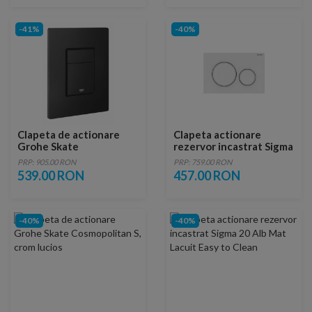
-41%
-40%
Clapeta de actionare
Clapeta actionare
Grohe Skate
rezervor incastrat Sigma
Cosmopolitan negru mat
20 Alb Mat
PRP: 905.00 RON
PRP: 759.00 RON
Phantom Black
539.00 RON
457.00 RON
-40%
-40%