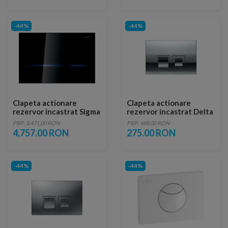
-44%
-44%
Clapeta actionare
Clapeta actionare
rezervor incastrat Sigma
rezervor incastrat Delta
80 Sticla Neagra
35 Crom
PRP: 8,471.00 RON
PRP: 488.00 RON
4,757.00 RON
275.00 RON
-44%
-44%