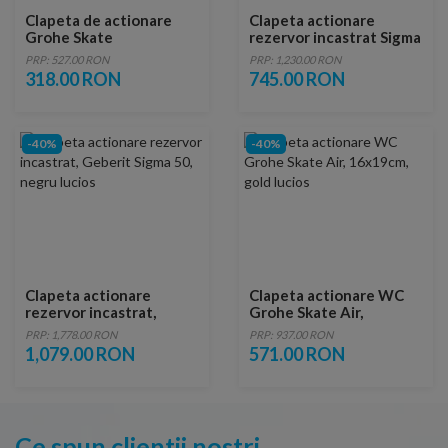
Clapeta de actionare
Clapeta actionare
Grohe Skate
rezervor incastrat Sigma
Cosmopolitan S, crom
20 Alb Mat Lacuit Easy
PRP: 527.00 RON
PRP: 1,230.00 RON
lucios
to Clean
318.00 RON
745.00 RON
-40%
-40%
Clapeta actionare
Clapeta actionare WC
rezervor incastrat,
Grohe Skate Air,
Geberit Sigma 50, negru
16x19cm, gold lucios
PRP: 1,778.00 RON
PRP: 937.00 RON
lucios
1,079.00 RON
571.00 RON
Ce spun clientii nostri