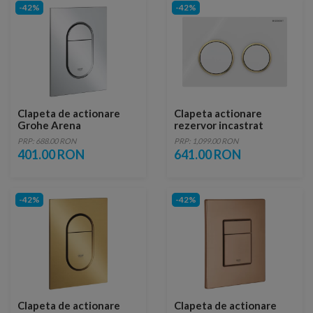
-42%
-42%
Clapeta de actionare
Clapeta actionare
Grohe Arena
rezervor incastrat
Cosmopolitan S crom
Omega 20 Alb-Auriu
PRP: 688.00 RON
PRP: 1,099.00 RON
lucios
401.00 RON
641.00 RON
-42%
-42%
Clapeta de actionare
Clapeta de actionare