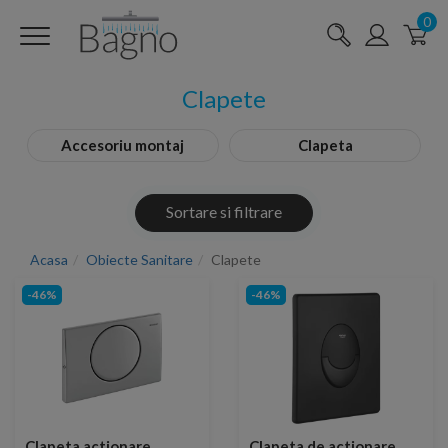
0
Clapete
Accesoriu montaj
Clapeta
Sortare si filtrare
Acasa
Obiecte Sanitare
Clapete
-46%
-46%
Clapeta actionare
Clapeta de actionare