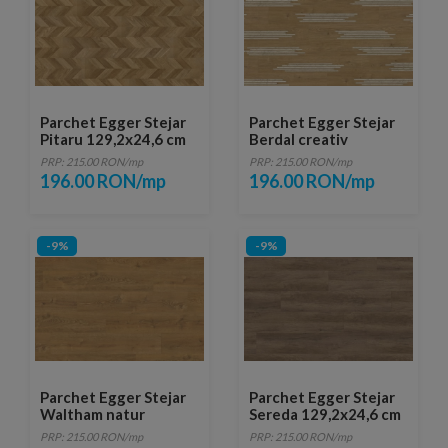
Parchet Egger Stejar
Parchet Egger Stejar
Pitaru 129,2x24,6 cm
Berdal creativ
129,2x19,3 cm
PRP: 215.00 RON/mp
PRP: 215.00 RON/mp
196.00 RON/mp
196.00 RON/mp
-9%
-9%
Parchet Egger Stejar
Parchet Egger Stejar
Waltham natur
Sereda 129,2x24,6 cm
129,2x24,6 cm
PRP: 215.00 RON/mp
PRP: 215.00 RON/mp