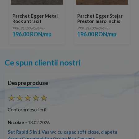
Parchet Egger Metal
Parchet Egger Stejar
Rock antracit
Preston maro inchis
129,2x24,6 cm
129,2x24,6 cm
PRP: 215.00 RON/mp
PRP: 215.00 RON/mp
196.00 RON/mp
196.00 RON/mp
Ce spun clientii nostri
Despre produse
Conform descrierii!
Con
Nicolae -
Nic
13.02.2026
Set Rapid 5 in 1 Vas wc cu capac soft close, clapeta
Arena Cosmopolitan Grohe Bau Ceramic