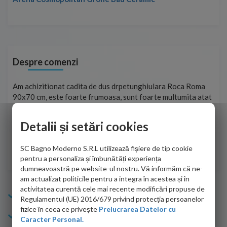
Despre comenzi
t
Am achizitionat cadita de dus drpetunghiulara Roca Roma
Foa
90x70 cm, este foarte frumoasa, sunt foarte multumita atat
pe 
de personalul firmei dvs. cu care am colaborat in obtinerea
ace
infiormatiilor solicitate cat si de firma de curierat care a
Detalii și setări cookies
Cri
adus coletul in siguranta.Numai bine, va doresc!
SC Bagno Moderno S.R.L utilizează fișiere de tip cookie
Sofrone Viviana -
28.07.2026
pentru a personaliza și îmbunătăți experiența
dumneavoastră pe website-ul nostru. Vă informăm că ne-
am actualizat politicile pentru a integra în acestea și în
activitatea curentă cele mai recente modificări propuse de
Info Bagno
Regulamentul (UE) 2016/679 privind protecția persoanelor
fizice în ceea ce privește
Prelucrarea Datelor cu
Cumparaturi
Caracter Personal.