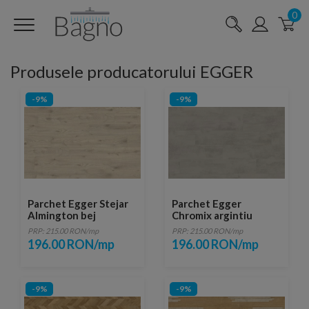
0
Produsele producatorului EGGER
-9%
-9%
Parchet Egger Stejar
Parchet Egger
Almington bej
Chromix argintiu
129,2x19,3 cm
129,2x24,6 cm
PRP: 215.00 RON/mp
PRP: 215.00 RON/mp
196.00 RON/mp
196.00 RON/mp
-9%
-9%