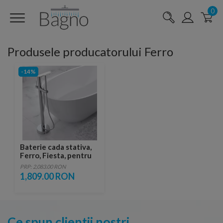
0
Produsele producatorului Ferro
-14%
Baterie cada stativa,
Ferro, Fiesta, pentru
cada freestanding,
PRP: 2,083.00 RON
crom
1,809.00 RON
Ce spun clientii nostri