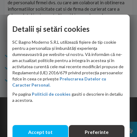
de personalul firmei dvs. cu care am colaborat in obtinerea
ace
infiormatiilor solicitate cat si de firma de curierat care a
Cri
adus coletul in siguranta.Numai bine, va doresc!
Detalii și setări cookies
Sofrone Viviana -
28.07.2026
SC Bagno Moderno S.R.L utilizează fișiere de tip cookie
pentru a personaliza și îmbunătăți experiența
dumneavoastră pe website-ul nostru. Vă informăm că ne-
Info Bagno
am actualizat politicile pentru a integra în acestea și în
activitatea curentă cele mai recente modificări propuse de
Cumparaturi
Regulamentul (UE) 2016/679 privind protecția persoanelor
fizice în ceea ce privește
Prelucrarea Datelor cu
Suport clienti
Caracter Personal.
Pe pagina
Politicii de cookies
gasiti o descriere in detaliu
a acestora.
Copyright © 2026 Bagno.ro All right reserved. Powered by
Expert Online
Accept tot
Preferinte