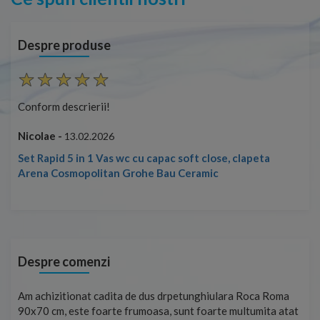
Despre produse
Conform descrierii!
Con
Nicolae -
Nic
13.02.2026
Set Rapid 5 in 1 Vas wc cu capac soft close, clapeta
Arena Cosmopolitan Grohe Bau Ceramic
Despre comenzi
t
Am achizitionat cadita de dus drpetunghiulara Roca Roma
Foa
90x70 cm, este foarte frumoasa, sunt foarte multumita atat
pe 