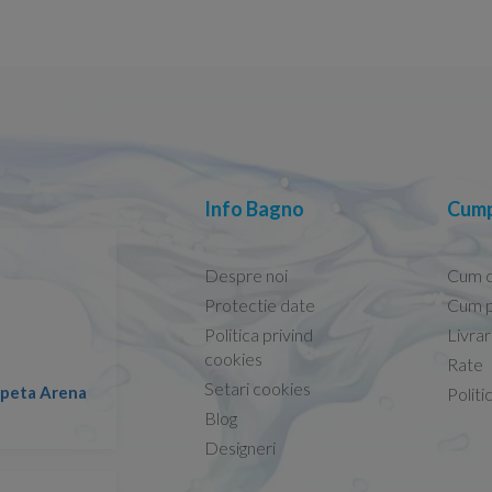
Info Bagno
Cump
Despre noi
Cum 
Protectie date
Cum p
Politica privind
Livra
Conform descrierii!
cookies
Rate
Setari cookies
lapeta Arena
Nicolae -
Politi
13.02.2026
Blog
Designeri