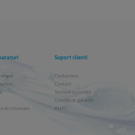
araturi
Suport clienti
cumpar
Contul meu
latesc
Contact
re
Termeni si conditii
Capacele Grohe sunt de bună calitate și se i
Conditii de garantie
Marius -
Capac WC Grohe Bau Cer
ca de returnare
ANPC
08.02.2026