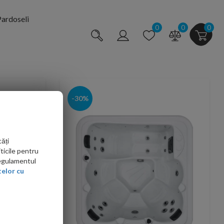
ardoseli
0
0
0
-30%
ăți
ticile pentru
Regulamentul
elor cu