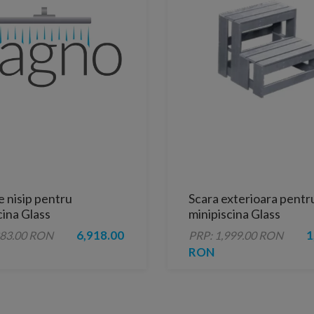
e nisip pentru
Scara exterioara pentr
cina Glass
minipiscina Glass
6,918.00
1
883.00 RON
PRP: 1,999.00 RON
RON