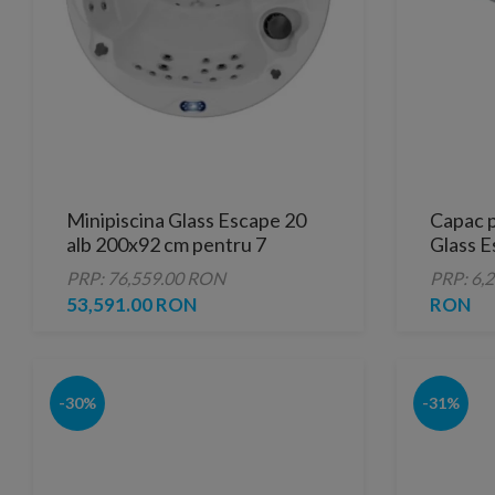
Minipiscina Glass Escape 20
Capac p
alb 200x92 cm pentru 7
Glass E
persoane
PRP: 76,559.00 RON
PRP: 6,
53,591.00 RON
RON
-30%
-31%