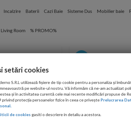
Incalzire
Baterii
Cazi Baie
Sisteme Dus
Mobilier baie
P
Living Room
% PROMO%
-30%
și setări cookies
no S.R.L utilizează fișiere de tip cookie pentru a personaliza și îmbunăt
mneavoastră pe website-ul nostru. Vă informăm că ne-am actualizat poli
acestea și în activitatea curentă cele mai recente modificări propuse de 
privind protecția persoanelor fizice în ceea ce privește
Prelucrarea Dat
sonal.
iticii de cookies
gasiti o descriere in detaliu a acestora.