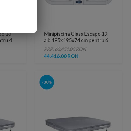
pe 18
Minipiscina Glass Escape 19
tru 4
alb 195x195x74 cm pentru 6
persoane
PRP: 63,451.00 RON
44,416.00 RON
-30%