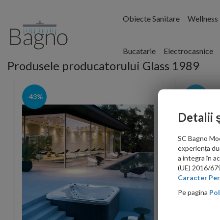
Obiecte Sanitare
Wellness
Bucatarie
Electrocasnice
Produsele producatorului Glass 1989
-43%
-5%
Detalii 
SC Bagno Moder
experiența du
a integra în 
(UE) 2016/679 
Caracter Per
Pe pagina
Pol