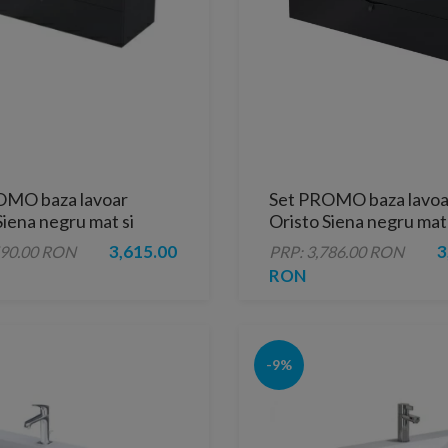
OMO baza lavoar
Set PROMO baza lavoa
Siena negru mat si
Oristo Siena negru mat 
 Amelia 120x45xH55 cm
lavoar Amelia 120x45
3,615.00
3
590.00 RON
PRP: 3,786.00 RON
doua cuve
RON
-9%