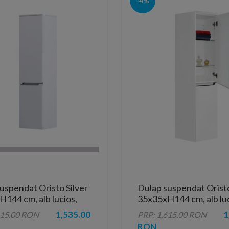
-4%
uspendat Oristo Silver
Dulap suspendat Oristo
144 cm, alb lucios,
35x35xH144 cm, alb luc
ere stanga
deschidere dreapta
1,535.00
1
615.00 RON
PRP: 1,615.00 RON
RON