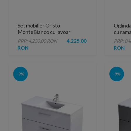
Set mobilier Oristo
Oglind
MonteBianco cu lavoar
cu rama
marmura Amelia 120x46 cm
4,225.00
PRP: 4,230.00 RON
PRP: 84
RON
RON
-9%
-9%