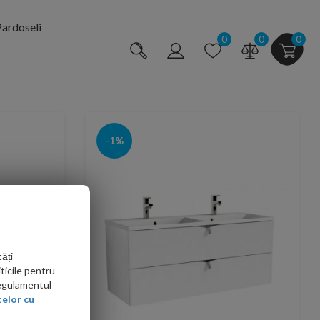
ardoseli
0
0
0
-1%
ăți
ticile pentru
Regulamentul
elor cu