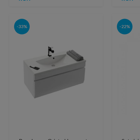
-33%
-22%