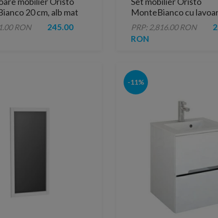
ioare mobilier Oristo
Set mobilier Oristo
anco 20 cm, alb mat
MonteBianco cu lavoa
marmura Amelia 60x46
245.00
2
1.00 RON
PRP: 2,816.00 RON
RON
-11%