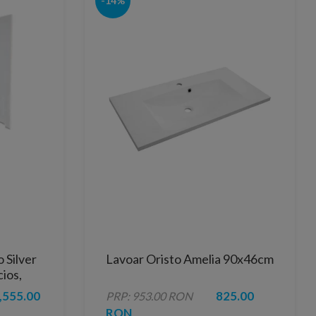
-14%
 Silver
Lavoar Oristo Amelia 90x46cm
ios,
,555.00
825.00
PRP: 953.00 RON
RON