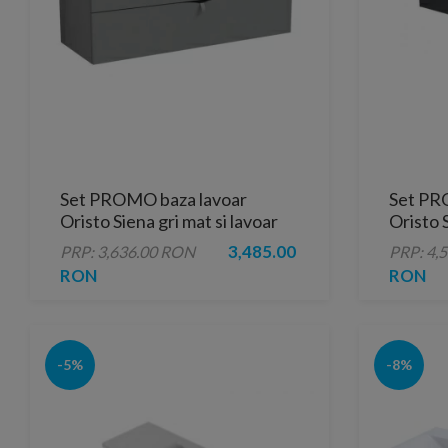
Set PROMO baza lavoar
Set PR
Oristo Siena gri mat si lavoar
Oristo 
Amelia 120x45xH55 cm
lavoar
3,485.00
PRP: 3,636.00 RON
PRP: 4,
RON
RON
-5%
-8%