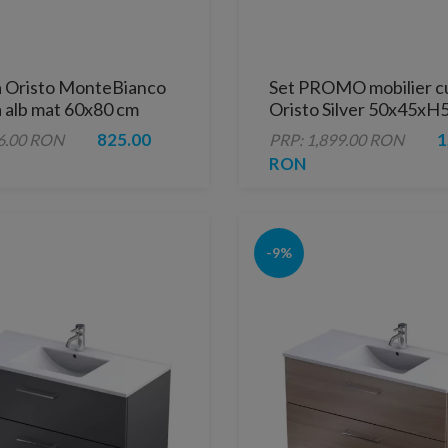
a Oristo MonteBianco
Set PROMO mobilier cu
 alb mat 60x80 cm
Oristo Silver 50x45xH
alb lucios
825.00
1
6.00 RON
PRP: 1,899.00 RON
RON
-9%