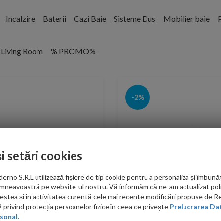
Incalzire
Baterii
Cazi Baie
Sisteme Dus
Mobilier baie
P
Living Room
% PROMO%
-2%
și setări cookies
no S.R.L utilizează fișiere de tip cookie pentru a personaliza și îmbunăt
mneavoastră pe website-ul nostru. Vă informăm că ne-am actualizat poli
acestea și în activitatea curentă cele mai recente modificări propuse de 
privind protecția persoanelor fizice în ceea ce privește
Prelucrarea Dat
sonal.