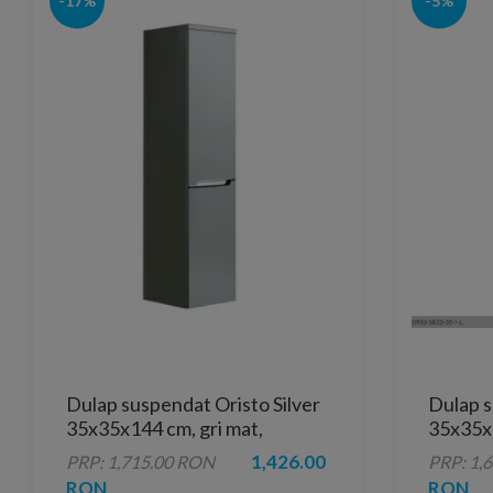
-17%
-5%
Dulap suspendat Oristo Silver
Dulap s
35x35x144 cm, gri mat,
35x35xH
deschidere stanga
deschid
1,426.00
PRP: 1,715.00 RON
PRP: 1,
RON
RON