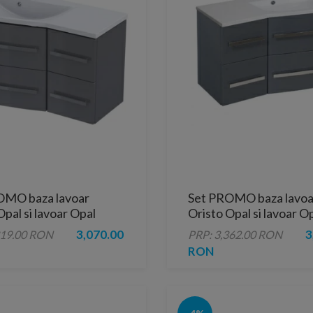
OMO baza lavoar
Set PROMO baza lavoa
Opal si lavoar Opal
Oristo Opal si lavoar O
gri lucios 90x45H50 cm
dreapta gri lucios 90
3,070.00
3
319.00 RON
PRP: 3,362.00 RON
cm
RON