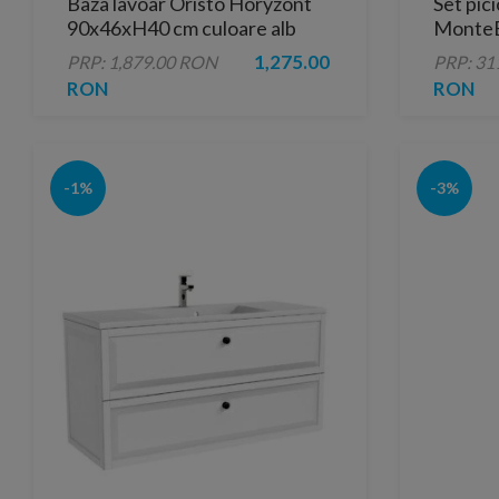
Baza lavoar Oristo Horyzont
Set pic
90x46xH40 cm culoare alb
MonteBi
semi-mat
1,275.00
PRP: 1,879.00 RON
PRP: 31
RON
RON
-1%
-3%