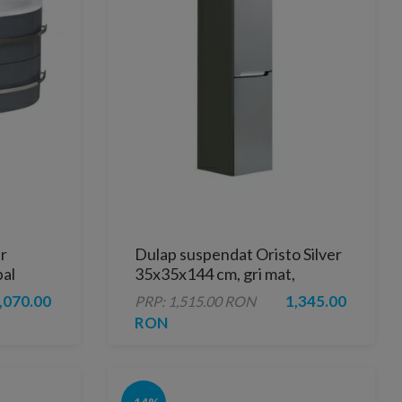
r
Dulap suspendat Oristo Silver
pal
35x35x144 cm, gri mat,
x45H50
deschidere dreapta
,070.00
1,345.00
PRP: 1,515.00 RON
RON