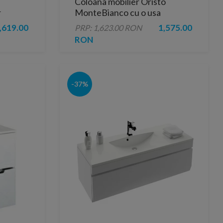
Coloana mobilier Oristo
r
MonteBianco cu o usa
 cm
40x20xH155 cm
,619.00
1,575.00
PRP: 1,623.00 RON
RON
-37%