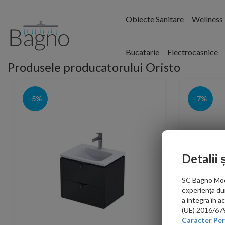
Obiecte Sanitare
Wellness
Bucatarie
Electrocasnice
Produsele producatorului Oristo
-5%
-7%
Detalii 
SC Bagno Moder
experiența du
a integra în 
(UE) 2016/679 
Caracter Per