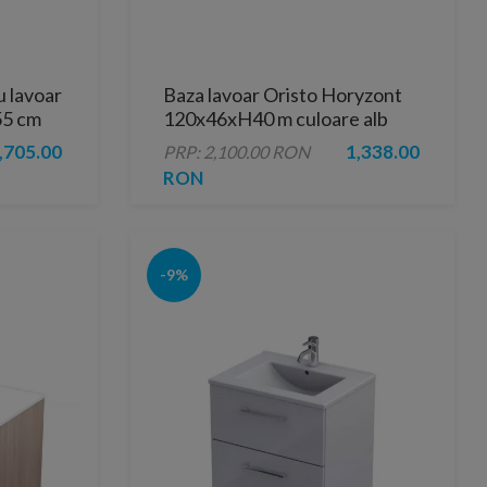
 lavoar
Baza lavoar Oristo Horyzont
55 cm
120x46xH40 m culoare alb
semi-mat
,705.00
1,338.00
PRP: 2,100.00 RON
RON
-9%