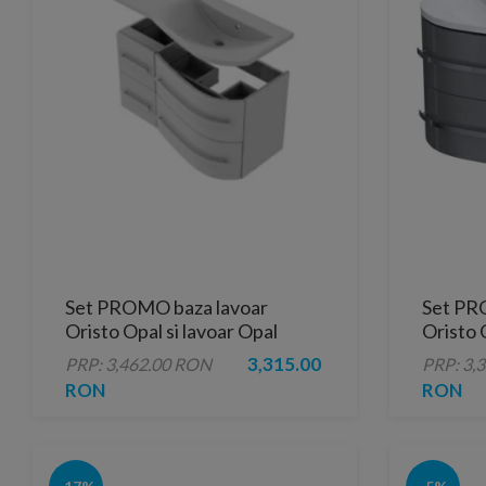
Set PROMO baza lavoar
Set PR
Oristo Opal si lavoar Opal
Oristo 
dreapta alb lucios 90x45H50
stanga 
3,315.00
PRP: 3,462.00 RON
PRP: 3,
cm
RON
RON