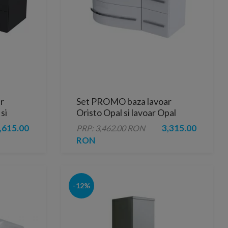
r
Set PROMO baza lavoar
si
Oristo Opal si lavoar Opal
xH55 cm
stanga alb lucios 90x45H50
,615.00
3,315.00
PRP: 3,462.00 RON
cm
RON
-12%