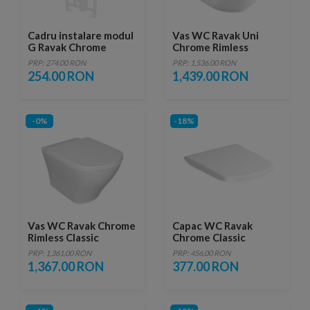
Cadru instalare modul
Vas WC Ravak Uni
G Ravak Chrome
Chrome Rimless
35x51xH34 cm
PRP: 274.00 RON
PRP: 1,536.00 RON
254.00 RON
1,439.00 RON
-0%
-18%
Vas WC Ravak Chrome
Capac WC Ravak
Rimless Classic
Chrome Classic
37x51xH33 cm
SoftClose
PRP: 1,361.00 RON
PRP: 456.00 RON
1,367.00 RON
377.00 RON