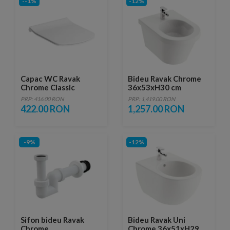
--1%
-12%
Capac WC Ravak
Bideu Ravak Chrome
Chrome Classic
36x53xH30 cm
SoftClose, Slim
PRP: 416.00 RON
PRP: 1,419.00 RON
422.00 RON
1,257.00 RON
-9%
-12%
Sifon bideu Ravak
Bideu Ravak Uni
Chrome
Chrome 36x51xH29