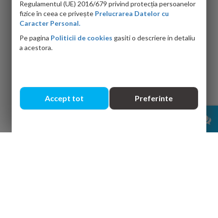
Regulamentul (UE) 2016/679 privind protecția persoanelor
Suport prosop Ravak
Etajera port prosop
Chrome
fizice în ceea ce privește
Prelucrarea Datelor cu
Ravak Chrome
Caracter Personal.
PRP: 221.00 RON
PRP: 834.00 RON
199.00 RON
751.00 RON
Pe pagina
Politicii de cookies
gasiti o descriere in detaliu
a acestora.
-10%
-10%
Accept tot
Preferinte
Suport dublu prosop
Suport prosop Ravak
Ravak Chrome
Chrome Slim
PRP: 455.00 RON
PRP: 282.00 RON
410.00 RON
254.00 RON
-10%
-10%