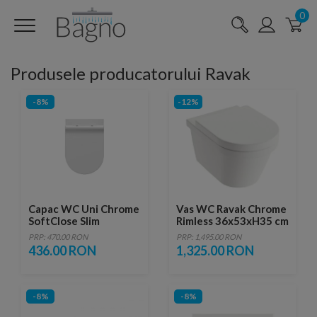
0
Produsele producatorului Ravak
-8%
-12%
Capac WC Uni Chrome
Vas WC Ravak Chrome
SoftClose Slim
Rimless 36x53xH35 cm
PRP: 470.00 RON
PRP: 1,495.00 RON
436.00 RON
1,325.00 RON
-8%
-8%