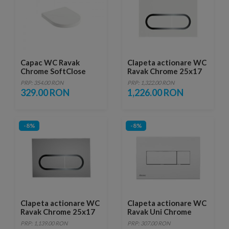
Capac WC Ravak
Clapeta actionare WC
Chrome SoftClose
Ravak Chrome 25x17
cm, alb
PRP: 354.00 RON
PRP: 1,322.00 RON
329.00 RON
1,226.00 RON
-8%
-8%
Clapeta actionare WC
Clapeta actionare WC
Ravak Chrome 25x17
Ravak Uni Chrome
cm, crom
25x17 cm, alb
PRP: 1,139.00 RON
PRP: 307.00 RON