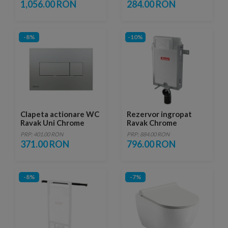
1,056.00 RON
284.00 RON
-8%
-10%
Clapeta actionare WC
Rezervor ingropat
Ravak Uni Chrome
Ravak Chrome
25x17 cm, crom
106x59xH15 cm
PRP: 401.00 RON
PRP: 884.00 RON
satinat
371.00 RON
796.00 RON
-8%
-7%