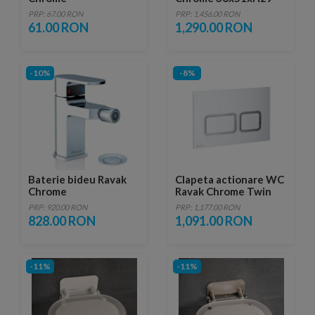
cm
PRP: 67.00 RON
PRP: 1,456.00 RON
61.00 RON
1,290.00 RON
-10%
-8%
Baterie bideu Ravak
Clapeta actionare WC
Chrome
Ravak Chrome Twin
PRP: 920.00 RON
PRP: 1,177.00 RON
828.00 RON
1,091.00 RON
-11%
-11%