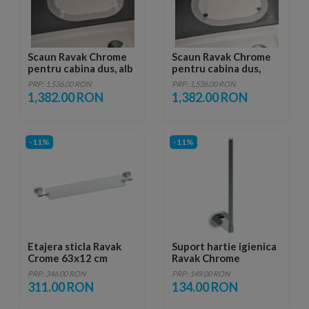
Scaun Ravak Chrome
Scaun Ravak Chrome
pentru cabina dus, alb
pentru cabina dus,
crom
PRP: 1,536.00 RON
PRP: 1,536.00 RON
1,382.00 RON
1,382.00 RON
-11%
-11%
Etajera sticla Ravak
Suport hartie igienica
Crome 63x12 cm
Ravak Chrome
PRP: 346.00 RON
PRP: 149.00 RON
311.00 RON
134.00 RON