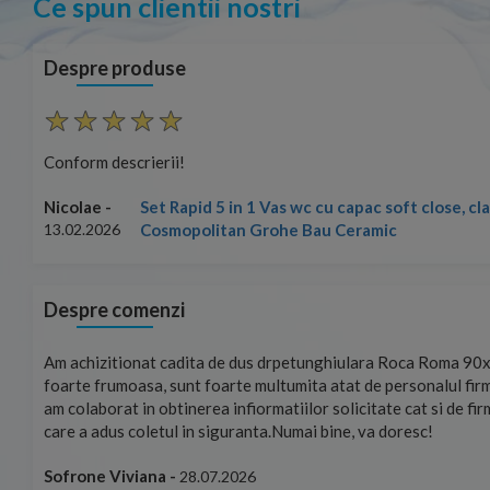
Ce spun clientii nostri
Despre produse
Conform descrierii!
Set Rapid 5 in 1 Vas wc cu capac soft close, c
Nicolae -
Cosmopolitan Grohe Bau Ceramic
13.02.2026
Despre comenzi
mand!
Am achizitionat cadita de dus drpetunghiulara Roca Roma 90x
foarte frumoasa, sunt foarte multumita atat de personalul firm
am colaborat in obtinerea infiormatiilor solicitate cat si de fi
care a adus coletul in siguranta.Numai bine, va doresc!
Sofrone Viviana -
28.07.2026