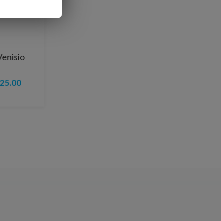
Venisio
25.00