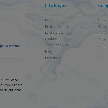
Info Bagno
Cump
Despre noi
Cum 
Protectie date
Cum p
Politica privind
Livra
Conform descrierii!
cookies
Rate
Setari cookies
lapeta Arena
Nicolae -
Politi
13.02.2026
Blog
Designeri
70 cm, este
Foarte prompți, am cerut detalii despre produs care nu
ei dvs. cu care
primit imediat. După ce am plasat comanda, aceasta a 
rma de curierat
Mulțumesc!
Cristina Opre -
10.07.2026