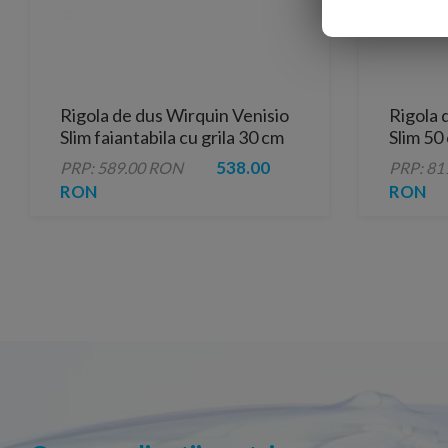
Rigola de dus Wirquin Venisio
Rigola 
Slim faiantabila cu grila 30 cm
Slim 50
538.00
PRP: 589.00 RON
PRP: 81
RON
RON