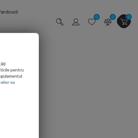
ardoseli
0
0
0
ăți
ticile pentru
Regulamentul
elor cu