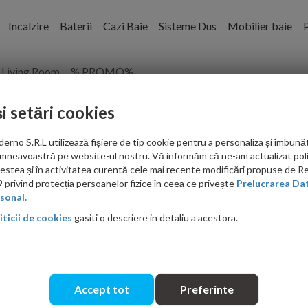
Incalzire
Baterii
Cazi Baie
Sisteme Dus
Mobilier baie
P
Living Room
% PROMO%
și setări cookies
-13%
no S.R.L utilizează fișiere de tip cookie pentru a personaliza și îmbunăt
mneavoastră pe website-ul nostru. Vă informăm că ne-am actualizat poli
acestea și în activitatea curentă cele mai recente modificări propuse de 
privind protecția persoanelor fizice în ceea ce privește
Prelucrarea Dat
sonal.
iticii de cookies
gasiti o descriere in detaliu a acestora.
Accept tot
Preferinte