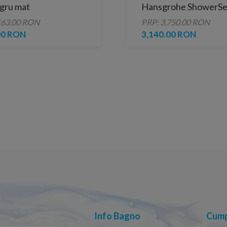
gru mat
Hansgrohe ShowerSe
163.00 RON
PRP: 3,750.00 RON
00 RON
3,140.00 RON
Info Bagno
Cump