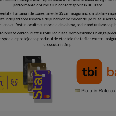
performante optime si un confort sporit in utilizare.
ventil si furtunuri de conectare de 35 cm, asigurand o instalare rapid
te indepartarea usoara a depunerilor de calcar de pe duze si aerato
ilena au fost inlocuite cu modele din alama, reducand utilizarea pla
oloseste carton kraft si folie reciclata, demonstrand un angajame
le speciale protejeaza produsul de efectele factorilor externi, asigu
crescuta in timp.