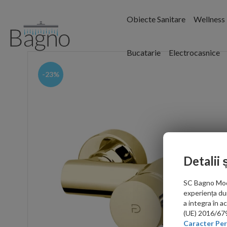
Obiecte Sanitare
Wellness
Bucatarie
Electrocasnice
-23%
Detalii 
SC Bagno Moder
experiența du
a integra în 
(UE) 2016/679 
Caracter Per