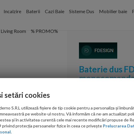
Incalzire
Baterii
Cazi Baie
Sisteme Dus
Mobilier baie
P
Living Room
% PROMO%
Baterie dus FD
monocomand
Cod:
FD1-FLS-7-55
și setări cookies
PRP: 607.00 RON
no S.R.L utilizează fișiere de tip cookie pentru a personaliza și îmbunăt
469.00 RON
mneavoastră pe website-ul nostru. Vă informăm că ne-am actualizat poli
acestea și în activitatea curentă cele mai recente modificări propuse de 
Ati gasit in alta p
privind protecția persoanelor fizice în ceea ce privește
Prelucrarea Dat
sonal.