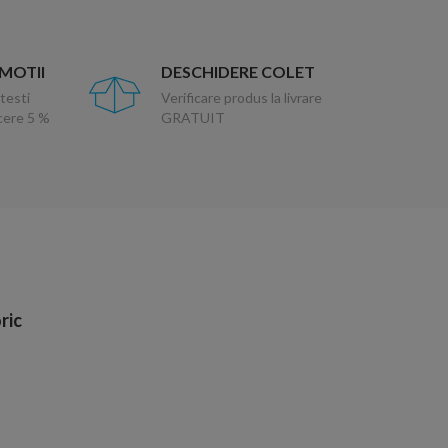
OMOTII
DESCHIDERE COLET
testi
Verificare produs la livrare
ucere 5 %
GRATUIT
ric