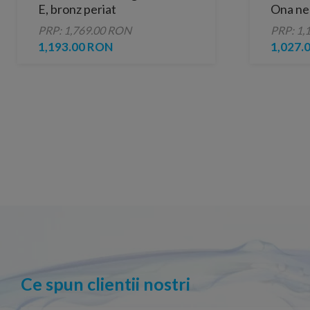
E, bronz periat
Ona ne
PRP: 1,769.00 RON
PRP: 1,
1,193.00 RON
1,027.
Ce spun clientii nostri