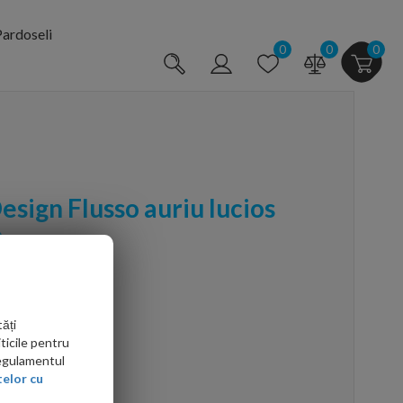
ardoseli
0
0
0
esign Flusso auriu lucios
a
ăți
ticile pentru
Regulamentul
arte mai ieftin?
elor cu