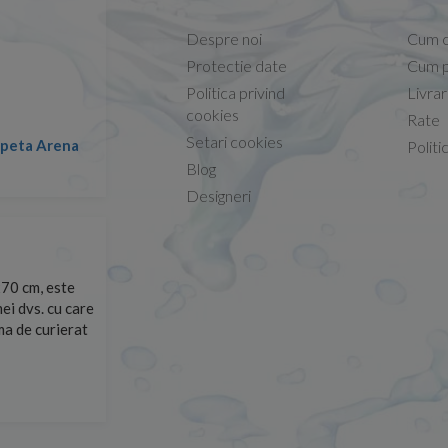
Despre noi
Cum 
Protectie date
Cum p
Politica privind
Livra
Conform descrierii!
cookies
Rate
Setari cookies
lapeta Arena
Nicolae -
Politi
13.02.2026
Blog
Designeri
70 cm, este
Foarte prompți, am cerut detalii despre produs care nu
ei dvs. cu care
primit imediat. După ce am plasat comanda, aceasta a 
rma de curierat
Mulțumesc!
Cristina Opre -
10.07.2026