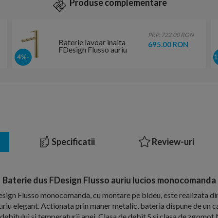
Produse complementare
PRP: 722.00 RON
Baterie lavoar inalta
695.00 RON
FDesign Flusso auriu
lucios monocomanda cu
-4%
ventil
Specificatii
Review-uri
Baterie dus FDesign Flusso auriu lucios monocomanda
sign Flusso monocomanda, cu montare pe bideu, este realizata din
 auriu elegant. Actionata prin maner metalic, bateria dispune de un 
 debitului si temperaturii apei. Clasa de debit S si clasa de zgomot