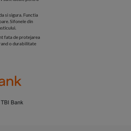
a si sigura. Functia
are. Sifonele din
sticului.
nt fata de protejarea
rand o durabilitate