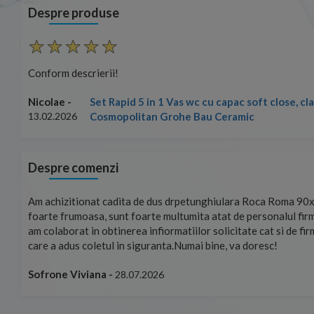
Despre produse
Conform descrierii!
Set Rapid 5 in 1 Vas wc cu capac soft close, c
Nicolae -
Cosmopolitan Grohe Bau Ceramic
13.02.2026
Despre comenzi
mand!
Am achizitionat cadita de dus drpetunghiulara Roca Roma 90x
foarte frumoasa, sunt foarte multumita atat de personalul firm
am colaborat in obtinerea infiormatiilor solicitate cat si de fi
care a adus coletul in siguranta.Numai bine, va doresc!
Sofrone Viviana -
28.07.2026