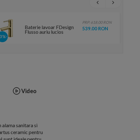
PRP: 618.00 RON
Baterie lavoar FDesign
539.00 RON
Flusso auriu lucios
monocomanda cu ventil
-13%
Video
 alama sanitara si
cartus ceramic pentru
 N sunt ideale pentru