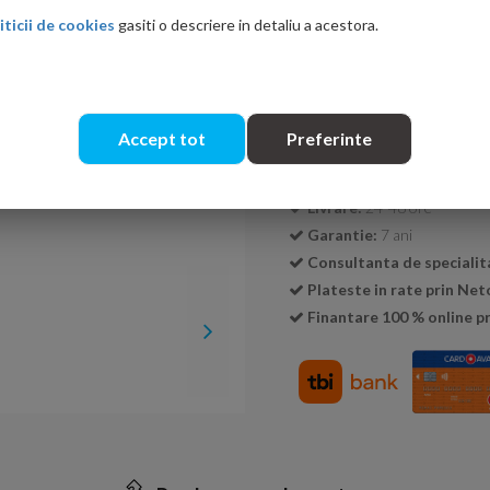
iticii de cookies
gasiti o descriere in detaliu a acestora.
Cantitate:
Accept tot
Preferinte
Transport GRATUIT la c
Livrare:
24-48 ore
Garantie:
7 ani
Consultanta de specialit
Plateste in rate prin Ne
Finantare 100 % online pr