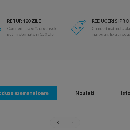
RETUR 120 ZILE
REDUCERI SI PR
Cumperi fara griji, produsele
Cumperi mai mult, pla
pot fi returnate in 120 zile
mai putin. Extra red
oduse asemanatoare
Noutati
Isto