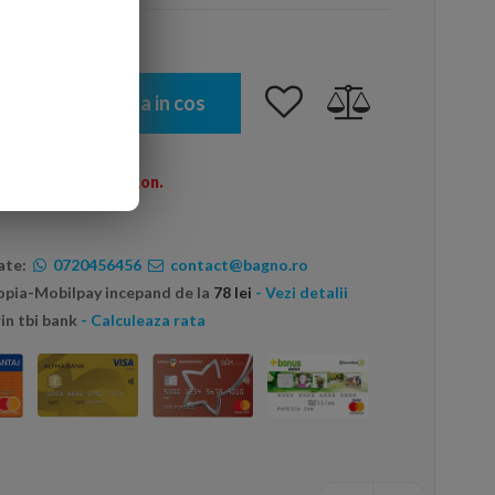
Adauga in cos
omenzi peste 600 Ron.
ate:
0720456456
contact@bagno.ro
topia-Mobilpay incepand de la
78 lei
- Vezi detalii
in tbi bank
- Calculeaza rata