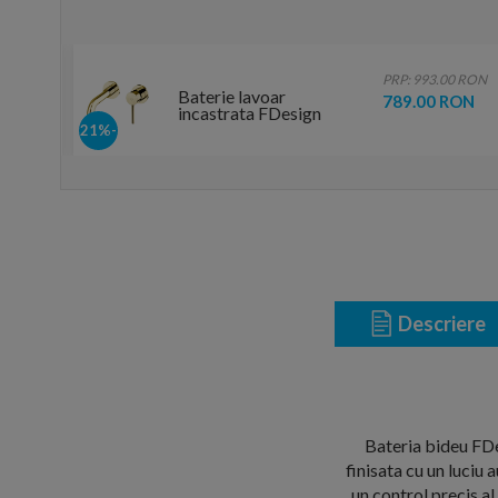
0 RON
PRP: 993.00 RON
Baterie lavoar
RON
789.00 RON
incastrata FDesign
Flusso auriu lucios
-21%
monocomanda
Descriere
Bateria bideu FDe
finisata cu un luciu
un control precis al