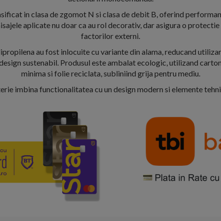
asificat in clasa de zgomot N si clasa de debit B, oferind performa
inisajele aplicate nu doar ca au rol decorativ, dar asigura o protecti
factorilor externi.
ipropilena au fost inlocuite cu variante din alama, reducand utilizar
 design sustenabil. Produsul este ambalat ecologic, utilizand carton
minima si folie reciclata, subliniind grija pentru mediu.
erie imbina functionalitatea cu un design modern si elemente tehni