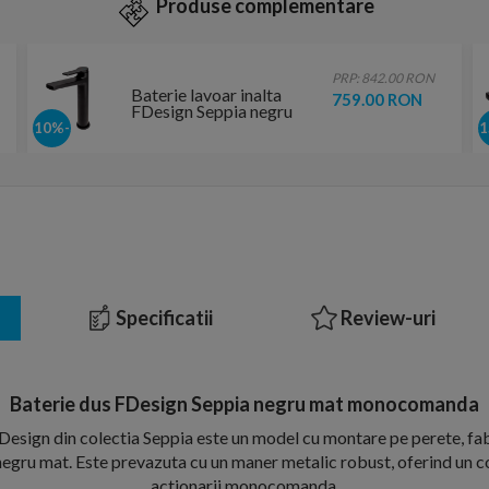
Produse complementare
PRP: 842.00 RON
Baterie lavoar inalta
759.00 RON
FDesign Seppia negru
mat monocomanda
-10%
Specificatii
Review-uri
Baterie dus FDesign Seppia negru mat monocomanda
Design din colectia Seppia este un model cu montare pe perete, fa
j negru mat. Este prevazuta cu un maner metalic robust, oferind un co
actionarii monocomanda.