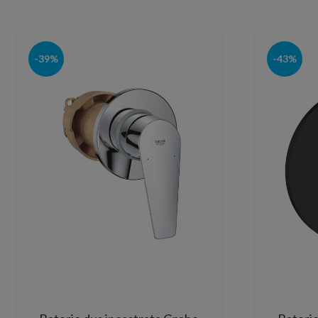
-39%
-43%