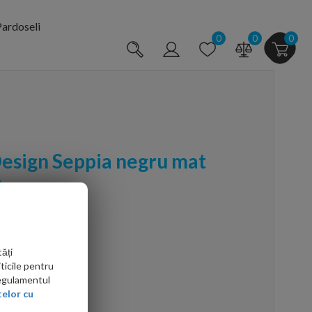
ardoseli
0
0
0
Design Seppia negru mat
a
ăți
ticile pentru
Regulamentul
arte mai ieftin?
elor cu