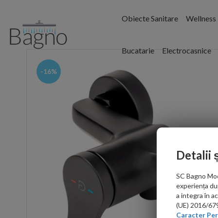
Obiecte Sanitare
Wellness
Bucatarie
Electrocasnice
-16%
Detalii 
SC Bagno Moder
experiența du
a integra în 
(UE) 2016/679 
Caracter Per