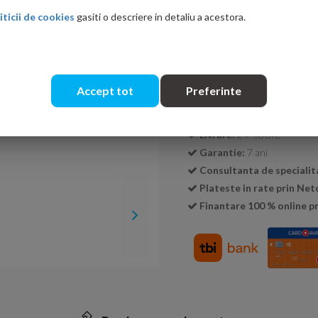
iticii de cookies
gasiti o descriere in detaliu a acestora.
Cantitate:
Accept tot
Preferinte
Transport GRATUIT la c
Livrare:
24-48 ore
Garantie:
7 ani
Consultanta de specialit
Plateste in rate prin Ne
Finantare 100 % online pr