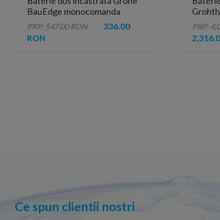
Baterie dus incastrata Grohe
Baterie
BauEdge monocomanda
Grohth
crom lucios
iesiri 
336.00
PRP: 547.00 RON
PRP: 4,
RON
2,316.
Ce spun clientii nostri