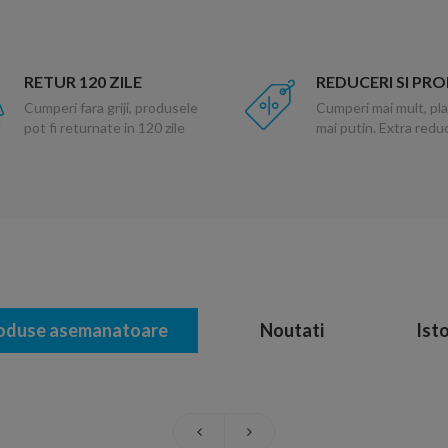
RETUR 120 ZILE
REDUCERI SI PR
Cumperi fara griji, produsele
Cumperi mai mult, pla
pot fi returnate in 120 zile
mai putin. Extra red
oduse asemanatoare
Noutati
Isto