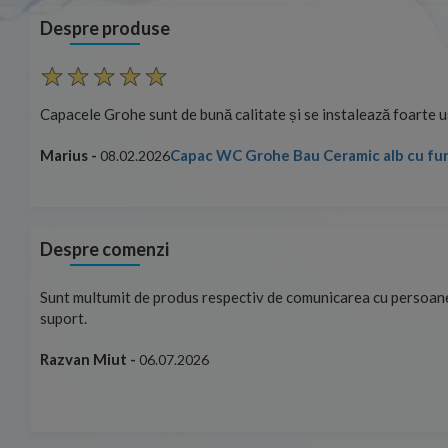
Despre produse
Calitate si pret excelent.
 bideu
Elvis -
Vas WC Ideal Standard Connect back-to-w
03.11.2025
Despre comenzi
Promti și eficienti
Paul Marin -
19.06.2026