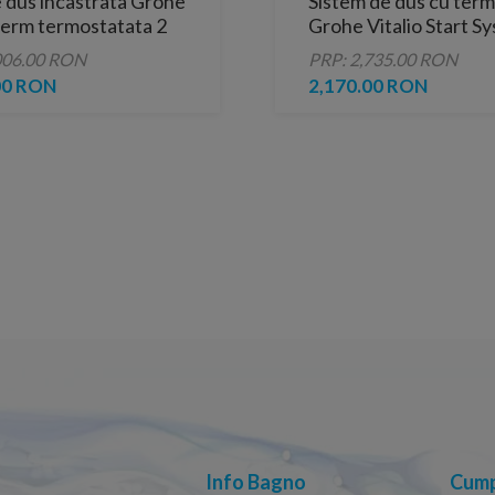
 dus incastrata Grohe
Sistem de dus cu ter
erm termostatata 2
Grohe Vitalio Start S
negru mat rotund
negru
006.00 RON
PRP: 2,735.00 RON
00 RON
2,170.00 RON
Info Bagno
Cump