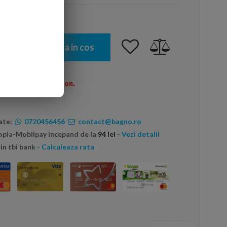
Adauga in cos
omenzi peste 600 Ron.
ate:
0720456456
contact@bagno.ro
topia-Mobilpay incepand de la
94 lei
- Vezi detalii
in tbi bank
- Calculeaza rata