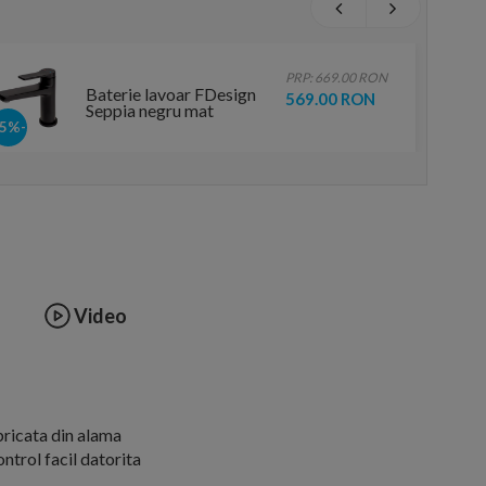
PRP: 669.00 RON
Baterie lavoar FDesign
569.00 RON
Seppia negru mat
monocomanda
-15%
Video
bricata din alama
ntrol facil datorita