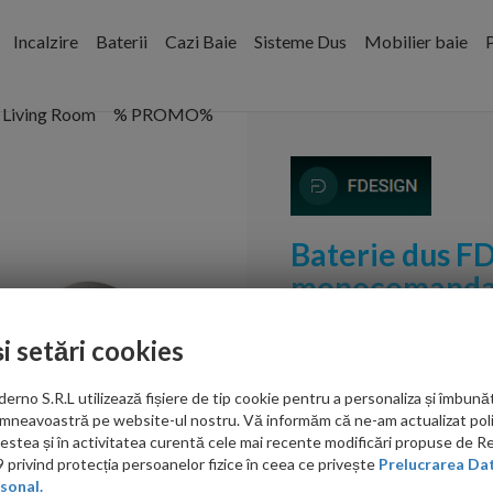
Incalzire
Baterii
Cazi Baie
Sisteme Dus
Mobilier baie
P
Living Room
% PROMO%
Baterie dus F
monocomand
Cod:
FD1-SPA-7-22
și setări cookies
PRP: 669.00 RON
no S.R.L utilizează fișiere de tip cookie pentru a personaliza și îmbunăt
565.00 RON
mneavoastră pe website-ul nostru. Vă informăm că ne-am actualizat poli
acestea și în activitatea curentă cele mai recente modificări propuse de 
Ati gasit in alta p
privind protecția persoanelor fizice în ceea ce privește
Prelucrarea Dat
sonal.