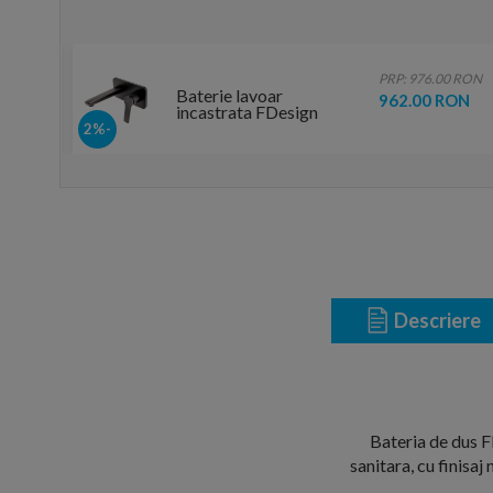
0 RON
PRP: 976.00 RON
Baterie lavoar
RON
962.00 RON
incastrata FDesign
Seppia negru mat
-2%
monocomanda
Descriere
Bateria de dus F
sanitara, cu finisa