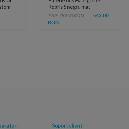
mostat
Baterie dus Hansgrohe
ystem,
Rebris S negru mat
monocomanda
543.00
PRP: 789.00 RON
RON
araturi
Suport clienti