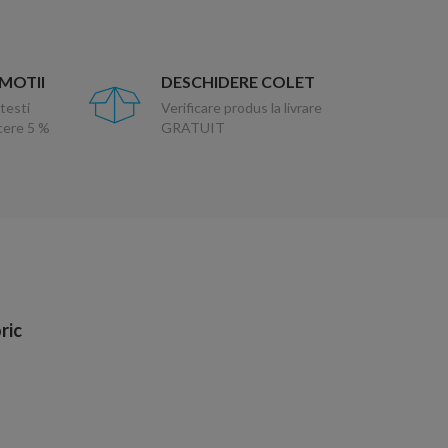
OMOTII
DESCHIDERE COLET
testi
Verificare produs la livrare
ucere 5 %
GRATUIT
ric