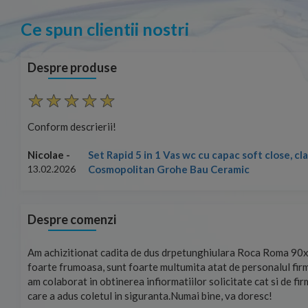
Ce spun clientii nostri
Despre produse
Conform descrierii!
Set Rapid 5 in 1 Vas wc cu capac soft close, c
Nicolae -
Cosmopolitan Grohe Bau Ceramic
13.02.2026
Despre comenzi
mand!
Am achizitionat cadita de dus drpetunghiulara Roca Roma 90x
foarte frumoasa, sunt foarte multumita atat de personalul firm
am colaborat in obtinerea infiormatiilor solicitate cat si de fi
care a adus coletul in siguranta.Numai bine, va doresc!