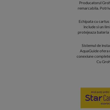
Producatorul Grohe
remarcabila. Potri
Echipata cu cartus
include si un l
protejeaza bateria
Sistemul de inst
AquaGuide ofera un 
conexiune completea
Cu Grohe