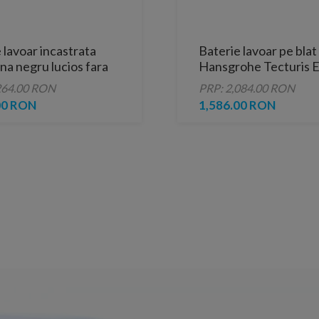
 lavoar incastrata
Baterie lavoar pe bla
a negru lucios fara
Hansgrohe Tecturis 
ngropat
264.00 RON
PRP: 2,084.00 RON
00 RON
1,586.00 RON