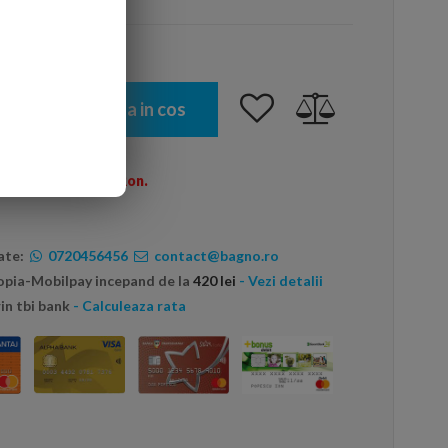
Adauga in cos
omenzi peste 600 Ron.
ate:
0720456456
contact@bagno.ro
topia-Mobilpay incepand de la
420 lei
- Vezi detalii
in tbi bank
- Calculeaza rata