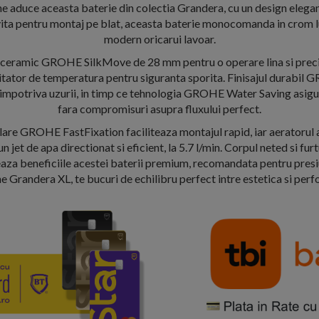
 aduce aceasta baterie din colectia Grandera, cu un design elegant
vita pentru montaj pe blat, aceasta baterie monocomanda in crom l
modern oricarui lavoar.
 ceramic GROHE SilkMove de 28 mm pentru o operare lina si preci
imitator de temperatura pentru siguranta sporita. Finisajul durabil
 impotriva uzurii, in timp ce tehnologia GROHE Water Saving asig
fara compromisuri asupra fluxului perfect.
alare GROHE FastFixation faciliteaza montajul rapid, iar aeratoru
jet de apa directionat si eficient, la 5.7 l/min. Corpul neted si furt
za beneficiile acestei baterii premium, recomandata pentru presiu
 Grandera XL, te bucuri de echilibru perfect intre estetica si per