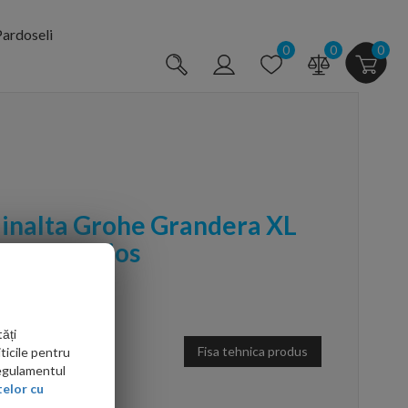
ardoseli
0
0
0
 inalta Grohe Grandera XL
crom lucios
ăți
Fisa tehnica produs
ticile pentru
Regulamentul
elor cu
arte mai ieftin?