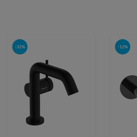
-32%
-12%