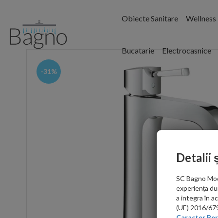
Obiecte Sanitare
Wellness
Bucatarie
Electrocasnice
-31%
Detalii 
SC Bagno Moder
experiența du
a integra în 
(UE) 2016/679 
Caracter Per