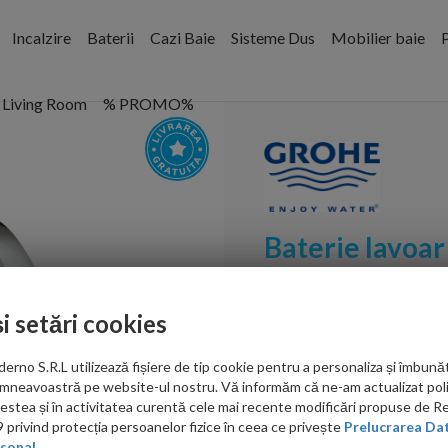
Incalzire
Baterii
Cazi Baie
Sisteme Dus
Mobilier baie
P
Living Room
% PROMO%
Baterie lavoar
monocomanda 
și setări cookies
Cod:
24371000
no S.R.L utilizează fișiere de tip cookie pentru a personaliza și îmbunăt
PRP: 3,605.00 RON
mneavoastră pe website-ul nostru. Vă informăm că ne-am actualizat poli
2,522.00 RON
acestea și în activitatea curentă cele mai recente modificări propuse de 
privind protecția persoanelor fizice în ceea ce privește
Prelucrarea Dat
Ati gasit in alta p
sonal.