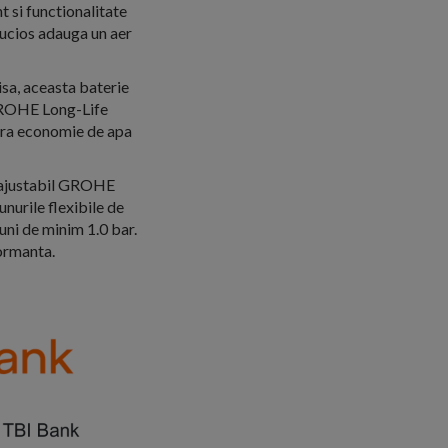
 si functionalitate
ucios adauga un aer
sa, aceasta baterie
 GROHE Long-Life
ura economie de apa
l ajustabil GROHE
unurile flexibile de
ni de minim 1.0 bar.
formanta.