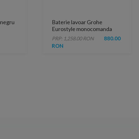
t negru
Baterie lavoar Grohe
E
Eurostyle monocomanda
1/2″ pop-up, Marimea S
880.00
PRP: 1,258.00 RON
RON