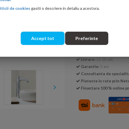
iticii de cookies
gasiti o descriere in detaliu a acestora.
Cantitate:
Accept tot
Preferinte
Transport GRATUIT la c
Livrare:
15-20 zile
Garantie:
5 ani
Consultanta de specialit
Plateste in rate prin Ne
Finantare 100 % online pr