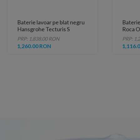
Baterie lavoar pe blat negru
Baterie
Hansgrohe Tecturis S
Roca On
corp i
PRP: 1,838.00 RON
PRP: 1,
1,260.00 RON
1,116.