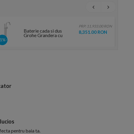
PRP: 11,933.00 RON
Baterie cada si dus
8,351.00 RON
Grohe Grandera cu
montaj pe pardoseala
-31%
ator
lucios
ecta pentru baia ta.