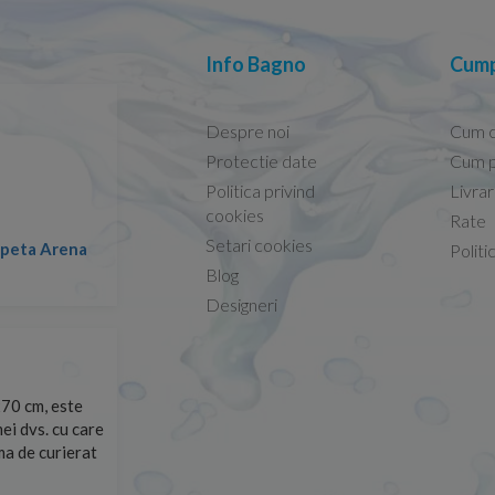
Info Bagno
Cump
Despre noi
Cum 
Protectie date
Cum p
Politica privind
Livra
Conform descrierii!
cookies
Rate
Setari cookies
lapeta Arena
Nicolae -
Politi
13.02.2026
Blog
Designeri
70 cm, este
Foarte prompți, am cerut detalii despre produs care nu
ei dvs. cu care
primit imediat. După ce am plasat comanda, aceasta a 
rma de curierat
Mulțumesc!