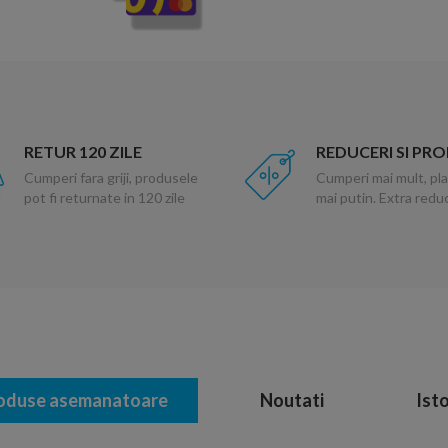
RETUR 120 ZILE
REDUCERI SI PR
Cumperi fara griji, produsele
Cumperi mai mult, pla
pot fi returnate in 120 zile
mai putin. Extra red
oduse asemanatoare
Noutati
Isto