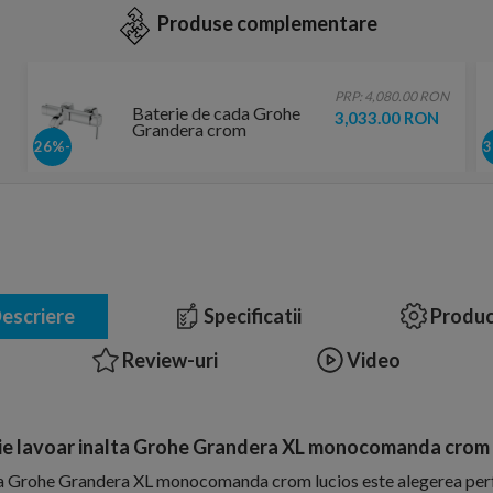
Produse complementare
PRP: 4,080.00 RON
Baterie de cada Grohe
3,033.00 RON
Grandera crom
-26%
escriere
Specificatii
Produc
Review-uri
Video
ie lavoar inalta Grohe Grandera XL monocomanda crom 
ta Grohe Grandera XL monocomanda crom lucios este alegerea perf