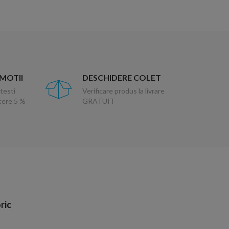
OMOTII
DESCHIDERE COLET
testi
Verificare produs la livrare
ucere 5 %
GRATUIT
ric