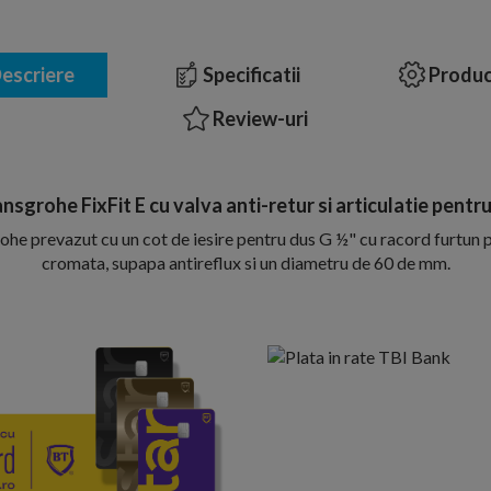
escriere
Specificatii
Produc
Review-uri
sgrohe FixFit E cu valva anti-retur si articulatie pentr
he prevazut cu un cot de iesire pentru dus G ½" cu racord furtun p
cromata, supapa antireflux si un diametru de 60 de mm.