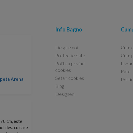
Info Bagno
Cump
Despre noi
Cum 
Protectie date
Cum p
Politica privind
Livra
Conform descrierii!
cookies
Rate
Setari cookies
lapeta Arena
Nicolae -
Politi
13.02.2026
Blog
Designeri
70 cm, este
Foarte prompți, am cerut detalii despre produs care nu
ei dvs. cu care
primit imediat. După ce am plasat comanda, aceasta a 