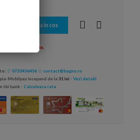
Adauga in cos
menzi peste 600 Ron.
te:
0720456456
contact@bagno.ro
opia-Mobilpay incepand de la
31 lei
- Vezi detalii
n tbi bank
- Calculeaza rata