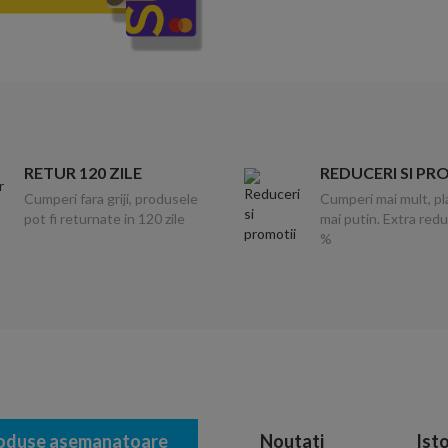
RETUR 120 ZILE
REDUCERI SI PR
Cumperi fara griji, produsele
Cumperi mai mult, pl
pot fi returnate in 120 zile
mai putin. Extra red
%
oduse asemanatoare
Noutati
Isto