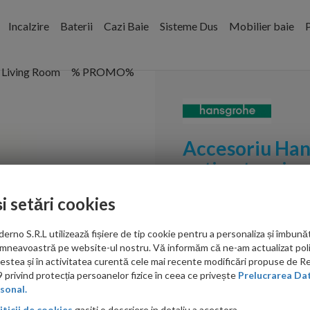
Incalzire
Baterii
Cazi Baie
Sisteme Dus
Mobilier baie
P
Living Room
% PROMO%
Accesoriu Hans
anti-retur si a
crom
și setări cookies
Cod:
27505000
no S.R.L utilizează fișiere de tip cookie pentru a personaliza și îmbunăt
PRP: 231.00 RON
mneavoastră pe website-ul nostru. Vă informăm că ne-am actualizat poli
184.00 RON
acestea și în activitatea curentă cele mai recente modificări propuse de 
privind protecția persoanelor fizice în ceea ce privește
Prelucrarea Dat
Ati gasit in alta p
sonal.
iticii de cookies
gasiti o descriere in detaliu a acestora.