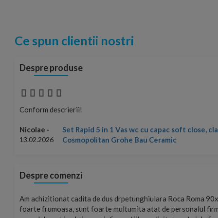
Ce spun clientii nostri
Despre produse
Conform descrierii!
Set Rapid 5 in 1 Vas wc cu capac soft close, c
Nicolae -
Cosmopolitan Grohe Bau Ceramic
13.02.2026
Despre comenzi
mand!
Am achizitionat cadita de dus drpetunghiulara Roca Roma 90x
foarte frumoasa, sunt foarte multumita atat de personalul firm