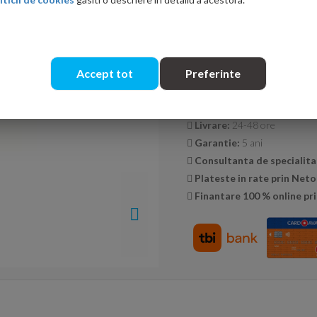
Cantitate:
Accept tot
Preferinte
Transport GRATUIT la co
Livrare:
24-48 ore
Garantie:
5 ani
Consultanta de specialita
Plateste in rate prin Net
Finantare 100 % online pri