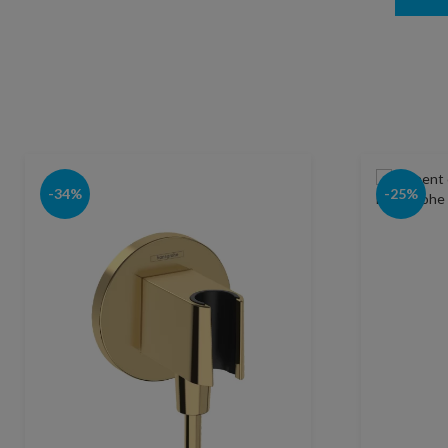
-34%
-25%