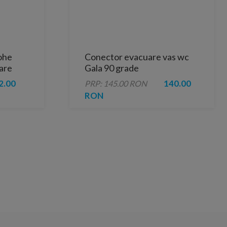
ohe
Conector evacuare vas wc
nare
Gala 90 grade
2.00
140.00
PRP: 145.00 RON
RON