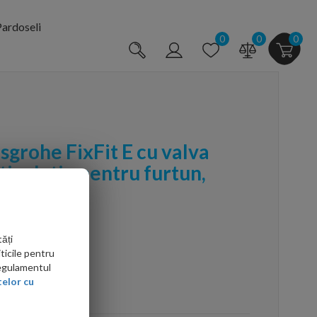
ardoseli
0
0
0
grohe FixFit E cu valva
rticulatie pentru furtun,
ăți
ticile pentru
Regulamentul
elor cu
arte mai ieftin?