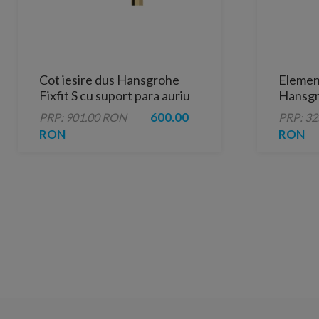
Cot iesire dus Hansgrohe
Element
Fixfit S cu suport para auriu
Hansgr
lucios
157x1
600.00
PRP: 901.00 RON
PRP: 3
RON
RON