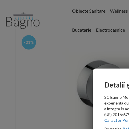
Obiecte Sanitare
Wellness
Bucatarie
Electrocasnice
-21%
Detalii 
SC Bagno Moder
experiența du
a integra în 
(UE) 2016/679 
Caracter Per
Pe pagina
Pol