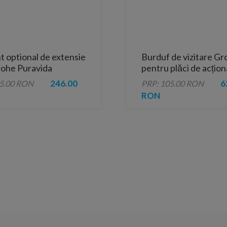
 optional de extensie
Burduf de vizitare Gr
ohe Puravida
pentru plăci de acțio
57 mm
mici
246.00
6
25.00 RON
PRP: 105.00 RON
RON