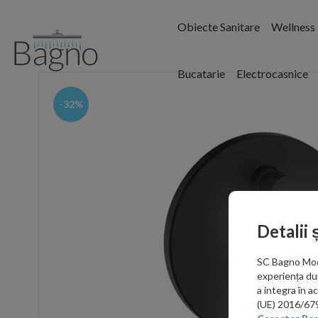
Obiecte Sanitare
Wellness
Bucatarie
Electrocasnice
-32%
Detalii 
SC Bagno Moder
experiența du
a integra în 
(UE) 2016/679 