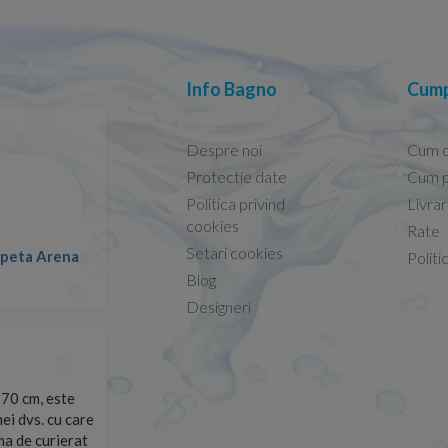
Info Bagno
Cump
Despre noi
Cum 
Protectie date
Cum p
Politica privind
Livra
Conform descrierii!
cookies
Rate
Setari cookies
lapeta Arena
Nicolae -
Politi
13.02.2026
Blog
Designeri
70 cm, este
Foarte prompți, am cerut detalii despre produs care nu
ei dvs. cu care
primit imediat. După ce am plasat comanda, aceasta a 
rma de curierat
Mulțumesc!