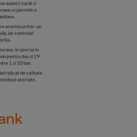
 un aspect curat si
 ceea ce permite o
anitare.
tre acestea printr-un
la, iar controlul
orita.
orane, in special in
min pentru dus si 29
ntre 1 si 10 bar.
ul ridicat de calitate
 produse asociate,