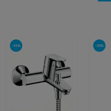
-41%
-30%