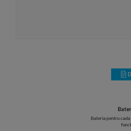
D
Bater
Bateria pentru cada 
funct