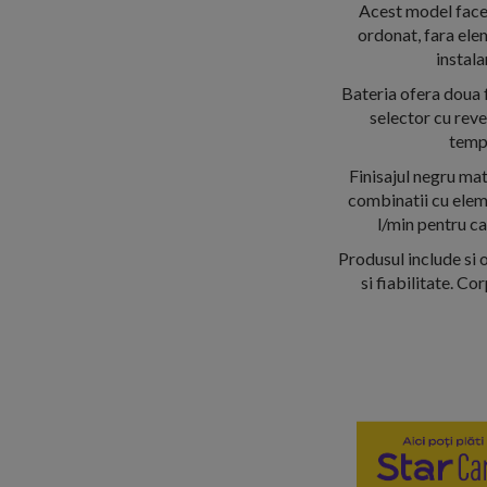
Acest model face p
ordonat, fara ele
instala
Bateria ofera doua f
selector cu reve
tempe
Finisajul negru mat
combinatii cu eleme
l/min pentru cad
Produsul include si o
si fiabilitate. C