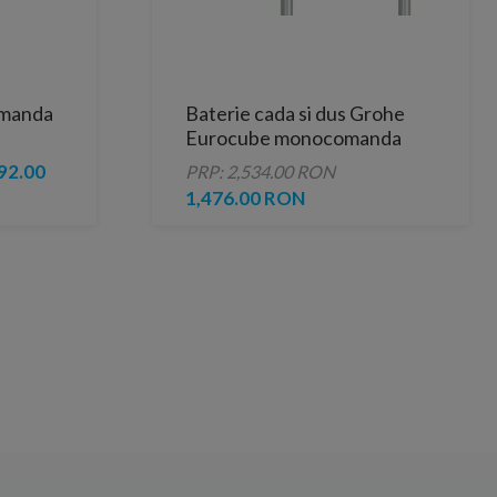
omanda
Baterie cada si dus Grohe
Eurocube monocomanda
1/2″
92.00
PRP: 2,534.00 RON
1,476.00 RON