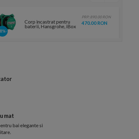
PRP: 890.00 RON
Corp incastrat pentru
470.00 RON
baterii, Hansgrohe, iBox
2
-48%
ator
ru mat
entru bai elegante si
itare.