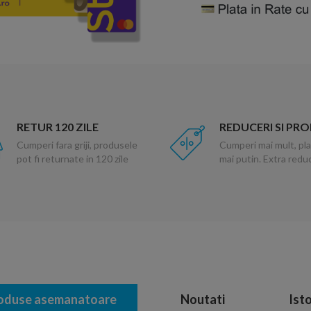
RETUR 120 ZILE
REDUCERI SI PR
Cumperi fara griji, produsele
Cumperi mai mult, pla
pot fi returnate in 120 zile
mai putin. Extra red
oduse asemanatoare
Noutati
Isto