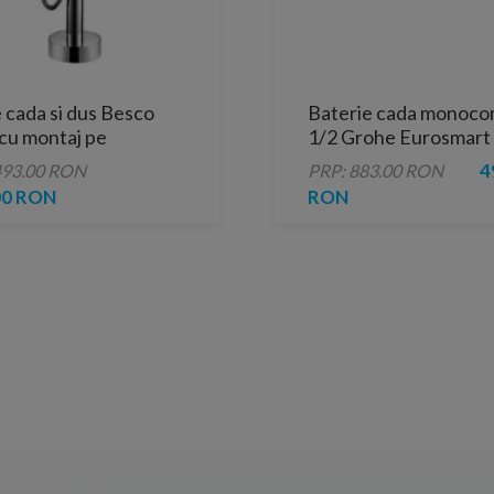
 cada si dus Besco
Baterie cada monoc
cu montaj pe
1/2 Grohe Eurosmart
eala
Cosmopolitan
4
493.00 RON
PRP: 883.00 RON
00 RON
RON