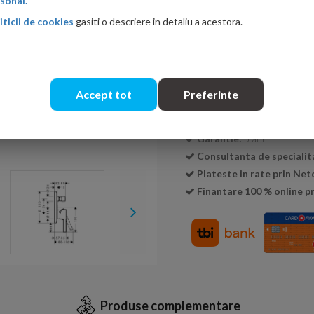
sonal.
iticii de cookies
gasiti o descriere in detaliu a acestora.
Cantitate:
Accept tot
Preferinte
Transport GRATUIT la c
Livrare:
24-48 ore
Garantie:
5 ani
Consultanta de specialit
Plateste in rate prin Ne
Finantare 100 % online pr
Produse complementare