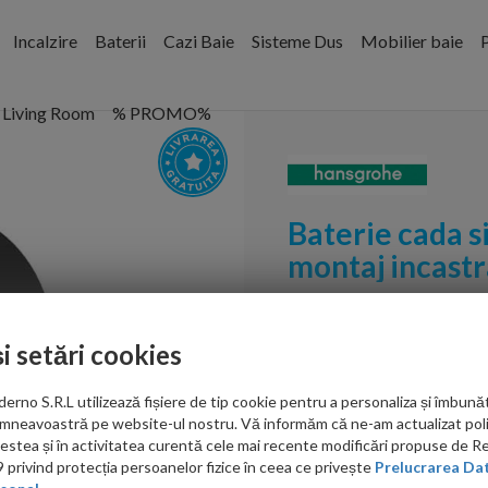
Incalzire
Baterii
Cazi Baie
Sisteme Dus
Mobilier baie
P
Living Room
% PROMO%
Baterie cada s
montaj incastr
Cod:
74415670
și setări cookies
PRP: 1,043.00 RON
713.00 RON
no S.R.L utilizează fișiere de tip cookie pentru a personaliza și îmbunăt
mneavoastră pe website-ul nostru. Vă informăm că ne-am actualizat poli
Ati gasit in alta p
acestea și în activitatea curentă cele mai recente modificări propuse de 
privind protecția persoanelor fizice în ceea ce privește
Prelucrarea Dat