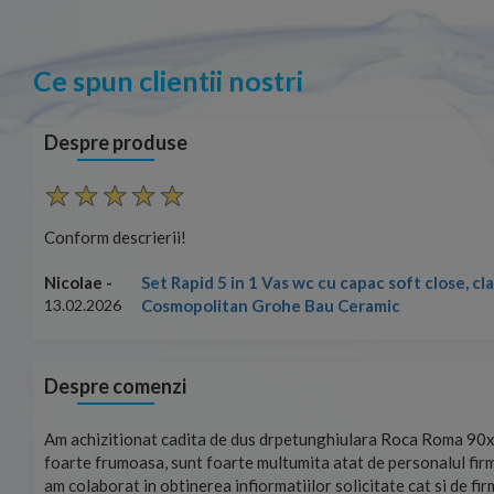
Ce spun clientii nostri
Despre produse
Conform descrierii!
Set Rapid 5 in 1 Vas wc cu capac soft close, c
Nicolae -
Cosmopolitan Grohe Bau Ceramic
13.02.2026
Despre comenzi
mand!
Am achizitionat cadita de dus drpetunghiulara Roca Roma 90x
foarte frumoasa, sunt foarte multumita atat de personalul firm
am colaborat in obtinerea infiormatiilor solicitate cat si de fi