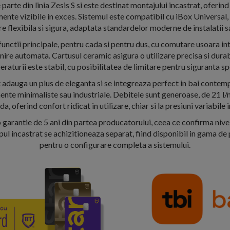
arte din linia Zesis S si este destinat montajului incastrat, oferind
mente vizibile in exces. Sistemul este compatibil cu iBox Universal,
re flexibila si sigura, adaptata standardelor moderne de instalatii s
unctii principale, pentru cada si pentru dus, cu comutare usoara in
nire automata. Cartusul ceramic asigura o utilizare precisa si durabi
raturii este stabil, cu posibilitatea de limitare pentru siguranta sp
 adauga un plus de eleganta si se integreaza perfect in bai contemp
nte minimaliste sau industriale. Debitele sunt generoase, de 21 l/
a, oferind confort ridicat in utilizare, chiar si la presiuni variabile i
 garantie de 5 ani din partea producatorului, ceea ce confirma nivel
orpul incastrat se achizitioneaza separat, fiind disponibil in gama de
pentru o configurare completa a sistemului.