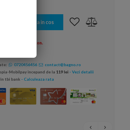
Adauga in cos
omenzi peste 600 Ron.
ate:
0720456456
contact@bagno.ro
topia-Mobilpay incepand de la
119 lei
- Vezi detalii
in tbi bank
- Calculeaza rata