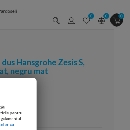
ardoseli
0
0
0
i dus Hansgrohe Zesis S,
at, negru mat
ăți
ticile pentru
arte mai ieftin?
Regulamentul
elor cu