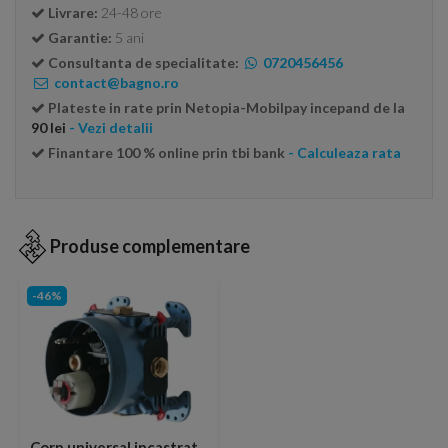
Livrare:
24-48 ore
Garantie:
5 ani
Consultanta de specialitate:
0720456456
contact@bagno.ro
Plateste in rate prin Netopia-Mobilpay incepand de la
90 lei
- Vezi detalii
Finantare 100 % online prin tbi bank
- Calculeaza rata
Produse complementare
-46%
Corp universal incastrat