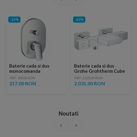
-29%
-43%
Baterie cada si dus
Baterie cada si dus
monocomanda
Grohe Grohtherm Cube
Hansgrohe Logis pentru
cu termostat 1/2″
PRP: 304.00 RON
PRP: 3,522.00 RON
montaj incastrat
217.00 RON
2,031.00 RON
Noutati