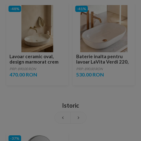
-48%
-41%
Lavoar ceramic oval,
Baterie inalta pentru
design marmorat crem
lavoar LaVita Verdi 220,
lucios cu vene aurii,
fara ventil, brushed
PRP: 890.00 RON
PRP: 890.00 RON
ventil inclus
copper
470.00 RON
530.00 RON
Istoric
-37%