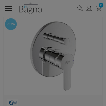
0
-37%