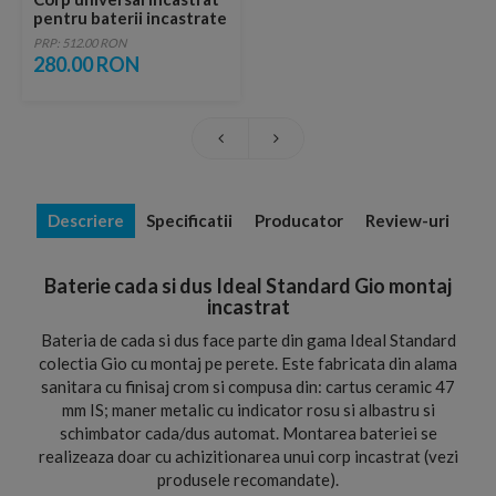
pentru baterii incastrate
Ideal Standard Easy-Box
PRP: 512.00 RON
280.00 RON
Descriere
Specificatii
Producator
Review-uri
Baterie cada si dus Ideal Standard Gio montaj
incastrat
Bateria de cada si dus face parte din gama Ideal Standard
colectia Gio cu montaj pe perete. Este fabricata din alama
sanitara cu finisaj crom si compusa din: cartus ceramic 47
mm IS; maner metalic cu indicator rosu si albastru si
schimbator cada/dus automat. Montarea bateriei se
realizeaza doar cu achizitionarea unui corp incastrat (vezi
produsele recomandate).