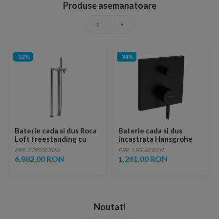
Produse asemanatoare
-12%
-34%
Baterie cada si dus Roca
Baterie cada si dus
Loft freestanding cu
incastrata Hansgrohe
para dus si furtun flexibil
Finoris negru mat
PRP: 7,789.00 RON
PRP: 1,900.00 RON
6,882.00 RON
1,261.00 RON
Noutati