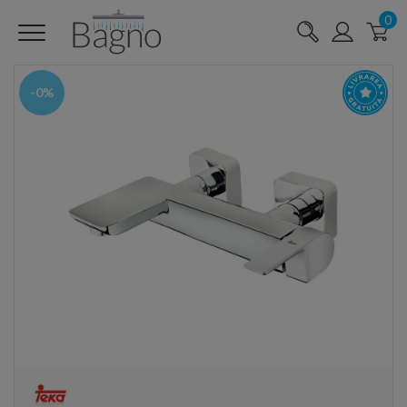
0
-0%