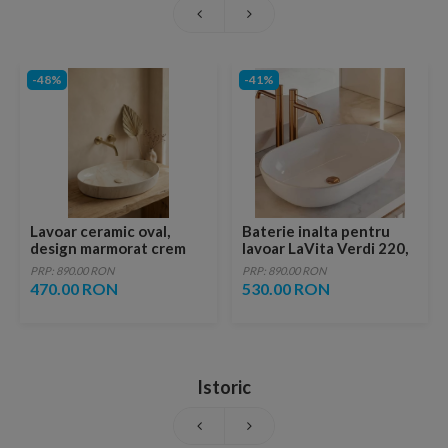
-48%
-41%
Lavoar ceramic oval,
Baterie inalta pentru
design marmorat crem
lavoar LaVita Verdi 220,
lucios cu vene aurii,
fara ventil, brushed
PRP: 890.00 RON
PRP: 890.00 RON
ventil inclus
copper
470.00 RON
530.00 RON
Istoric