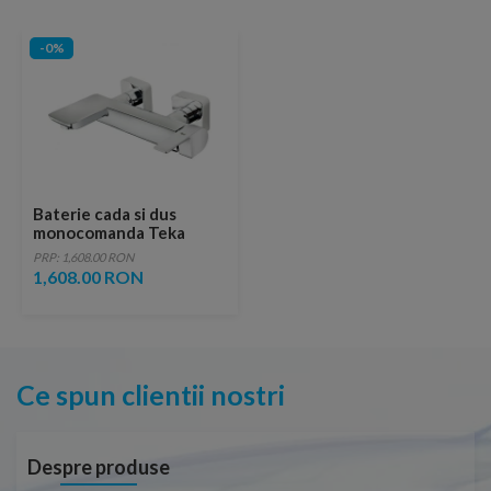
-0%
Baterie cada si dus
monocomanda Teka
Formentera
PRP: 1,608.00 RON
1,608.00 RON
Ce spun clientii nostri
Despre produse