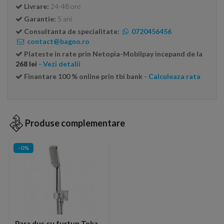
Livrare:
24-48 ore
Garantie:
5 ani
Consultanta de specialitate:
0720456456
contact@bagno.ro
Plateste in rate prin Netopia-Mobilpay incepand de la
268 lei
- Vezi detalii
Finantare 100 % online prin tbi bank
- Calculeaza rata
Produse complementare
-0%
Para dus cu furtun Teka