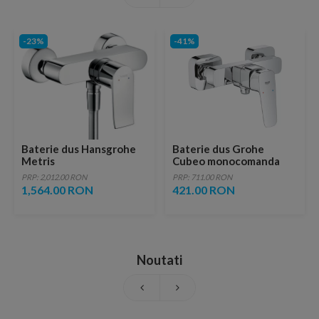
-23%
-41%
Baterie dus Hansgrohe
Baterie dus Grohe
Metris
Cubeo monocomanda
crom lucios
PRP: 2,012.00 RON
PRP: 711.00 RON
1,564.00 RON
421.00 RON
Noutati