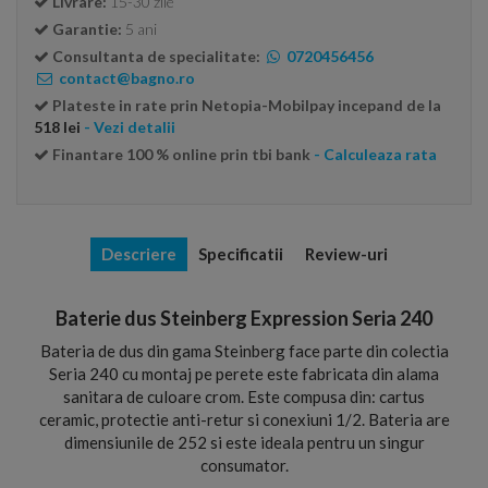
Livrare:
15-30 zile
Garantie:
5 ani
Consultanta de specialitate:
0720456456
contact@bagno.ro
Plateste in rate prin Netopia-Mobilpay incepand de la
518 lei
- Vezi detalii
Finantare 100 % online prin tbi bank
- Calculeaza rata
Descriere
Specificatii
Review-uri
Baterie dus Steinberg Expression Seria 240
Bateria de dus din gama Steinberg face parte din colectia
Seria 240 cu montaj pe perete este fabricata din alama
sanitara de culoare crom. Este compusa din: cartus
ceramic, protectie anti-retur si conexiuni 1/2. Bateria are
dimensiunile de 252 si este ideala pentru un singur
consumator.