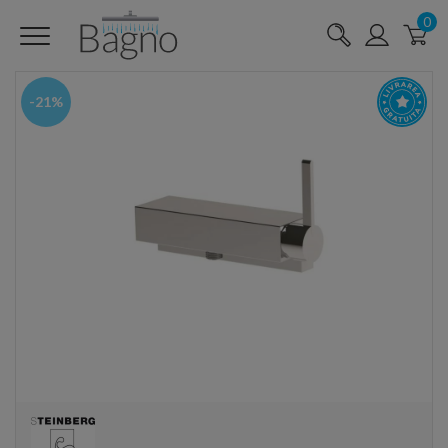
0
-21%