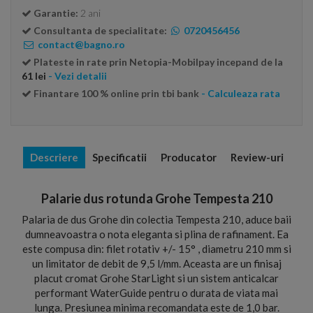
Garantie:
2 ani
Consultanta de specialitate:
0720456456
contact@bagno.ro
Plateste in rate prin Netopia-Mobilpay incepand de la
61 lei
- Vezi detalii
Finantare 100 % online prin tbi bank
- Calculeaza rata
Descriere
Specificatii
Producator
Review-uri
Palarie dus rotunda Grohe Tempesta 210
Palaria de dus Grohe din colectia Tempesta 210, aduce baii
dumneavoastra o nota eleganta si plina de rafinament. Ea
este compusa din: filet rotativ +/- 15° , diametru 210 mm si
un limitator de debit de 9,5 l/mm. Aceasta are un finisaj
placut cromat Grohe StarLight si un sistem anticalcar
performant WaterGuide pentru o durata de viata mai
lunga. Presiunea minima recomandata este de 1,0 bar.