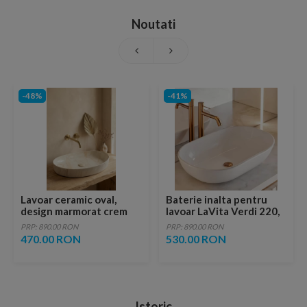
Noutati
-48%
-41%
Lavoar ceramic oval,
Baterie inalta pentru
design marmorat crem
lavoar LaVita Verdi 220,
lucios cu vene aurii,
fara ventil, brushed
PRP: 890.00 RON
PRP: 890.00 RON
ventil inclus
copper
470.00 RON
530.00 RON
Istoric