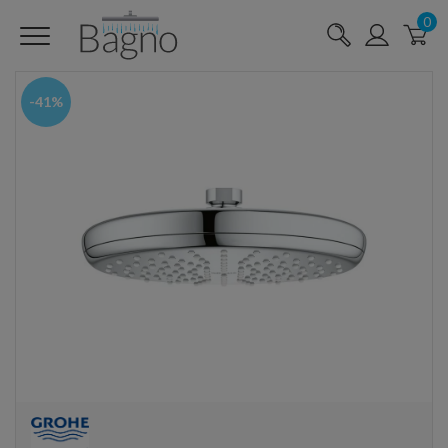
0
-41%