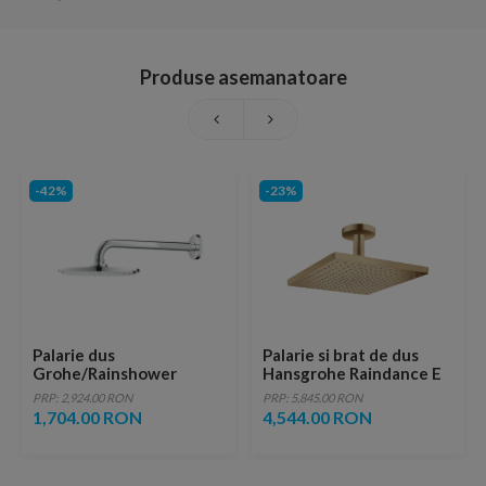
Produse asemanatoare
-42%
-23%
Palarie dus
Palarie si brat de dus
Grohe/Rainshower
Hansgrohe Raindance E
Cosmopolitan 21 cm cu
300 Air bronz periat
PRP: 2,924.00 RON
PRP: 5,845.00 RON
brat 28,6 cm
1,704.00 RON
4,544.00 RON