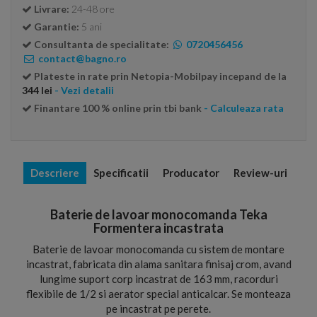
Livrare:
24-48 ore
Garantie:
5 ani
Consultanta de specialitate:
0720456456
contact@bagno.ro
Plateste in rate prin Netopia-Mobilpay incepand de la
344 lei
- Vezi detalii
Finantare 100 % online prin tbi bank
- Calculeaza rata
Descriere
Specificatii
Producator
Review-uri
Baterie de lavoar monocomanda Teka
Formentera incastrata
Baterie de lavoar monocomanda cu sistem de montare
incastrat, fabricata din alama sanitara finisaj crom, avand
lungime suport corp incastrat de 163 mm, racorduri
flexibile de 1/2 si aerator special anticalcar. Se monteaza
pe incastrat pe perete.