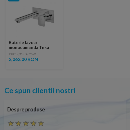
Baterie lavoar
monocomanda Teka
Formentera incastrata
PRP: 2,062.00 RON
2,062.00 RON
Ce spun clientii nostri
Despre produse