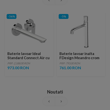
-56%
-5%
Baterie lavoar Ideal
Baterie lavoar inalta
Standard Connect Air cu
FDesign Meandro crom
monocomanda, montaj
lucios monocomanda
PRP: 2,188.00 RON
PRP: 793.00 RON
incastrat
973.00 RON
761.00 RON
Noutati