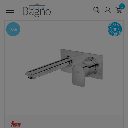
0
-0%