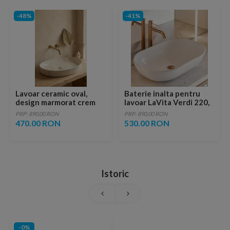
-48%
-41%
Lavoar ceramic oval,
Baterie inalta pentru
design marmorat crem
lavoar LaVita Verdi 220,
lucios cu vene aurii,
fara ventil, brushed
PRP: 890.00 RON
PRP: 890.00 RON
ventil inclus
copper
470.00 RON
530.00 RON
Istoric
-0%