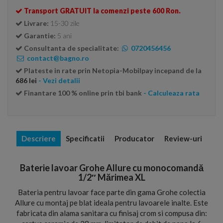
Transport GRATUIT la comenzi peste 600 Ron.
Livrare:
15-30 zile
Garantie:
5 ani
Consultanta de specialitate:
0720456456
contact@bagno.ro
Plateste in rate prin Netopia-Mobilpay incepand de la
686 lei
- Vezi detalii
Finantare 100 % online prin tbi bank
- Calculeaza rata
Descriere
Specificatii
Producator
Review-uri
Baterie lavoar Grohe Allure cu monocomandă
1/2″ Mărimea XL
Bateria pentru lavoar face parte din gama Grohe colectia
Allure cu montaj pe blat ideala pentru lavoarele inalte. Este
fabricata din alama sanitara cu finisaj crom si compusa din: