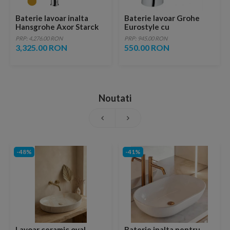
Baterie lavoar inalta
Baterie lavoar Grohe
Hansgrohe Axor Starck
Eurostyle cu
100 auriu lucios
monocomanda si ventil
PRP: 4,276.00 RON
PRP: 945.00 RON
monocomanda
pop-up 1/2″ Marimea S
3,325.00 RON
550.00 RON
Noutati
-48%
-41%
Lavoar ceramic oval,
Baterie inalta pentru