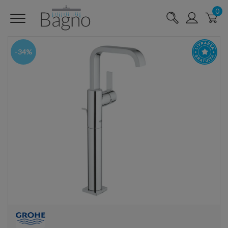
0
-34%