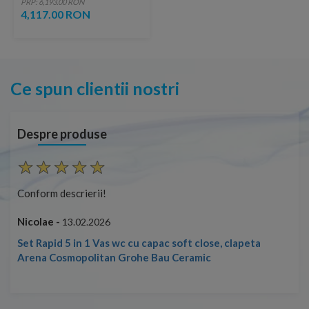
PRP: 6,193.00 RON
4,117.00 RON
Ce spun clientii nostri
Despre produse
Conform descrierii!
Con
Nicolae -
Nic
13.02.2026
Set Rapid 5 in 1 Vas wc cu capac soft close, clapeta
Arena Cosmopolitan Grohe Bau Ceramic