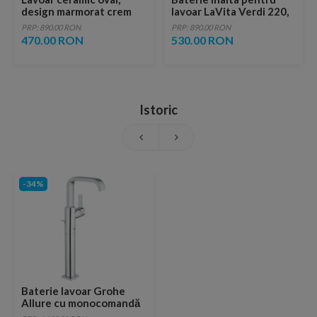
design marmorat crem
lavoar LaVita Verdi 220,
lucios cu vene aurii,
fara ventil, brushed
PRP: 890.00 RON
PRP: 890.00 RON
ventil inclus
copper
470.00 RON
530.00 RON
Istoric
-34%
Baterie lavoar Grohe
Allure cu monocomandă
1/2″ Mărimea XL