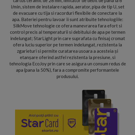
cartus ceramic de 28 mm, limitator de debit de pana la 6
l/min, sistem de instalare rapida, aerator, pipa de tip U, set
de evacuare cu tija si racorduri flexibile de conectare la
apa. Bateriei pentru lavoar ii sunt atribuite tehnologiile:
SilkMove tehnologie ce ofera manevrarea fara efort si
control precis al temperaturii si debitului de apa pe termen
indelungat; StarLight prin care suprafata cu finisaj cromat
ofera luciu superior pe termen indelungat, rezistenta la
zgarieturi si permite curatarea usoara a acesteia și
etanșare oferind astfel rezistenta la presiune, si
tehnologia EcoJoy prin care se asigura un consum redus de
apa (pana la 50%), fara a compromite performantele
produsului.