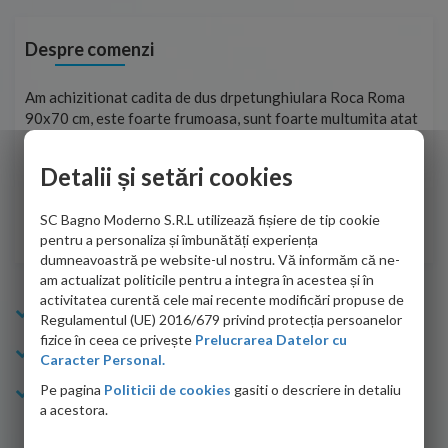
Despre comenzi
t
Am achizitionat cadita de dus drpetunghiulara Roca Roma
Foa
90x70 cm, este foarte frumoasa, sunt foarte multumita atat
pe 
de personalul firmei dvs. cu care am colaborat in obtinerea
ace
infiormatiilor solicitate cat si de firma de curierat care a
Detalii și setări cookies
Cri
adus coletul in siguranta.Numai bine, va doresc!
SC Bagno Moderno S.R.L utilizează fișiere de tip cookie
Sofrone Viviana -
28.07.2026
pentru a personaliza și îmbunătăți experiența
dumneavoastră pe website-ul nostru. Vă informăm că ne-
am actualizat politicile pentru a integra în acestea și în
activitatea curentă cele mai recente modificări propuse de
Info Bagno
Regulamentul (UE) 2016/679 privind protecția persoanelor
fizice în ceea ce privește
Prelucrarea Datelor cu
Cumparaturi
Caracter Personal.
Pe pagina
Politicii de cookies
gasiti o descriere in detaliu
Suport clienti
a acestora.