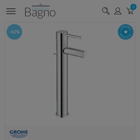
0
-42%