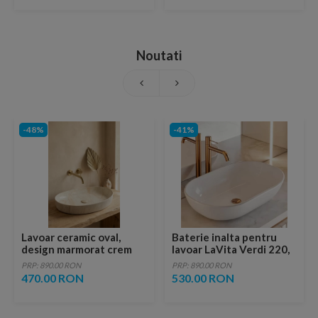
Noutati
-48%
-41%
Lavoar ceramic oval,
Baterie inalta pentru
design marmorat crem
lavoar LaVita Verdi 220,
lucios cu vene aurii,
fara ventil, brushed
PRP: 890.00 RON
PRP: 890.00 RON
ventil inclus
copper
470.00 RON
530.00 RON