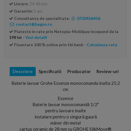
Livrare:
24-48 ore
Garantie:
5 ani
Consultanta de specialitate:
0720456456
contact@bagno.ro
Plateste in rate prin Netopia-Mobilpay incepand de la
198 lei
- Vezi detalii
Finantare 100 % online prin tbi bank
- Calculeaza rata
Descriere
Specificatii
Producator
Review-uri
Baterie lavoar Grohe Essenze monocomanda inalta 25.2
cm
Essence
Baterie lavoar monocomandă 1/2"
pentru lavoare înalte
instalare pentru o singură gaură
mâner din metal
cartuş ceramic de 28 mm cu GROHE SilkMove®