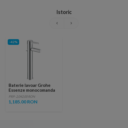
Istoric
-42%
Baterie lavoar Grohe
Essenze monocomanda
inalta 25.2 cm
PRP: 2,042.00 RON
1,185.00 RON