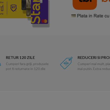
RETUR 120 ZILE
REDUCERI SI PR
Cumperi fara griji, produsele
Cumperi mai mult, pla
pot fi returnate in 120 zile
mai putin. Extra red