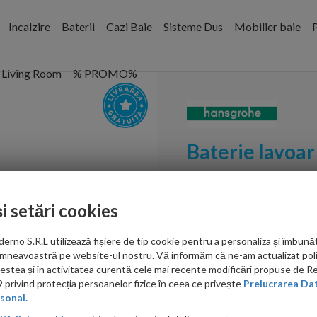
Incalzire
Baterii
Cazi Baie
Sisteme Dus
Mobilier baie
P
Living Room
% PROMO%
Baterie lavoar
Cod:
31060000
și setări cookies
PRP: 1,948.00 RON
1,544.00 RON
no S.R.L utilizează fișiere de tip cookie pentru a personaliza și îmbunăt
mneavoastră pe website-ul nostru. Vă informăm că ne-am actualizat poli
Ati gasit in alta p
acestea și în activitatea curentă cele mai recente modificări propuse de 
privind protecția persoanelor fizice în ceea ce privește
Prelucrarea Dat
sonal.