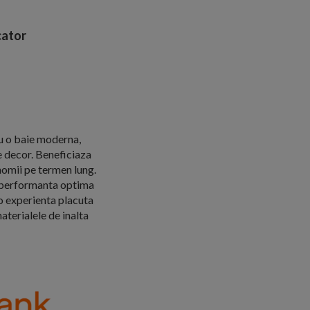
ator
ru o baie moderna,
ce decor. Beneficiaza
nomii pe termen lung.
d performanta optima
o experienta placuta
aterialele de inalta