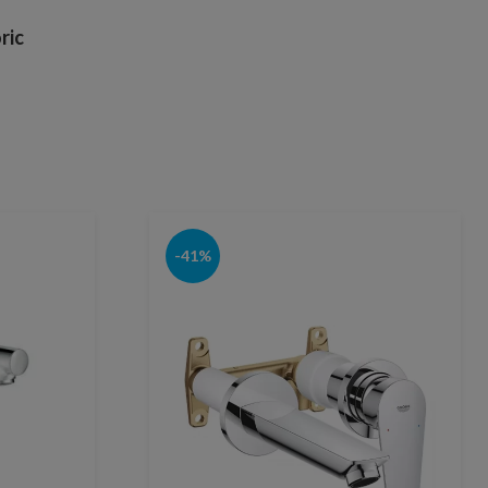
ric
-41%