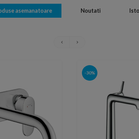
oduse asemanatoare
Noutati
Isto
-30%