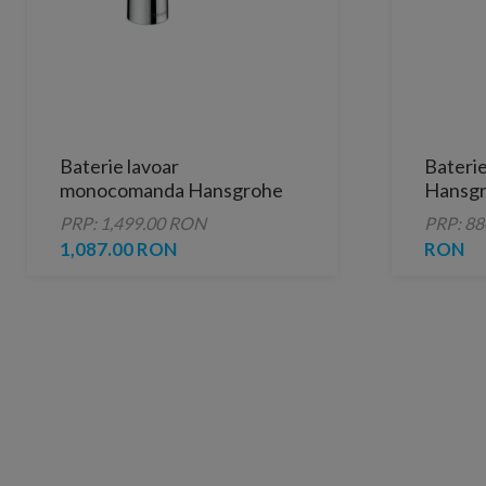
Baterie lavoar
Baterie
monocomanda Hansgrohe
Hansgr
Talis E 150, fara ventil
205 mm
PRP: 1,499.00 RON
PRP: 8
1,087.00 RON
RON