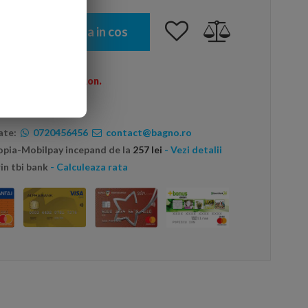
Adauga in cos
omenzi peste 600 Ron.
ate:
0720456456
contact@bagno.ro
topia-Mobilpay incepand de la
257 lei
- Vezi detalii
in tbi bank
- Calculeaza rata