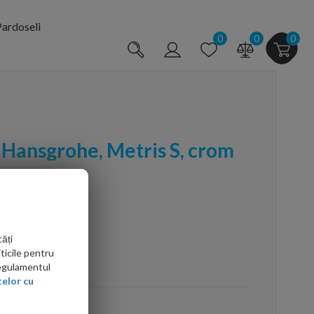
ardoseli
0
0
0
 Hansgrohe, Metris S, crom
ăți
ticile pentru
arte mai ieftin?
Regulamentul
elor cu