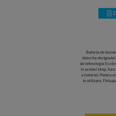
D
Bateria de lavoar
datorita designului 
de tehnologia EcoSma
In acelasi timp, fu
a bateriei. Pentru 
in utilizare. Finis