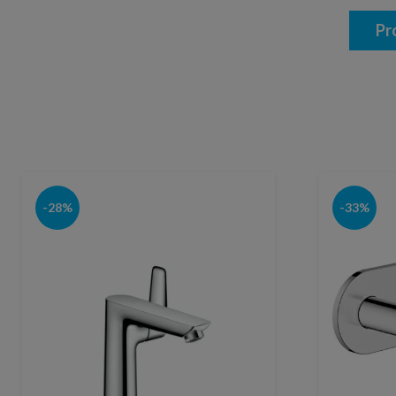
Pr
-28%
-33%