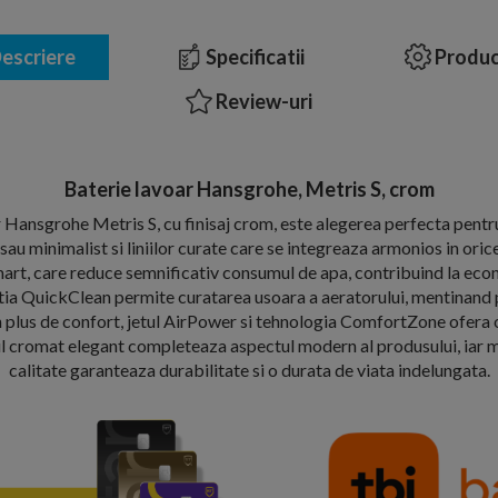
escriere
Specificatii
Produc
Review-uri
Baterie lavoar Hansgrohe, Metris S, crom
 Hansgrohe Metris S, cu finisaj crom, este alegerea perfecta pent
sau minimalist si liniilor curate care se integreaza armonios in ori
rt, care reduce semnificativ consumul de apa, contribuind la eco
nctia QuickClean permite curatarea usoara a aeratorului, mentinan
un plus de confort, jetul AirPower si tehnologia ComfortZone ofera 
ajul cromat elegant completeaza aspectul modern al produsului, iar m
calitate garanteaza durabilitate si o durata de viata indelungata.