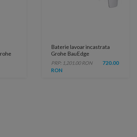
Baterie lavoar incastrata
rohe
Grohe BauEdge
op-up,
monocomanda crom lucios
720.00
PRP: 1,201.00 RON
RON