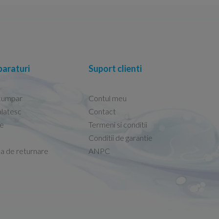
araturi
Suport clienti
cumpar
Contul meu
latesc
Contact
re
Termeni si conditii
Capacele Grohe sunt de bună calitate și se i
Conditii de garantie
Marius -
Capac WC Grohe Bau Cer
ca de returnare
ANPC
08.02.2026