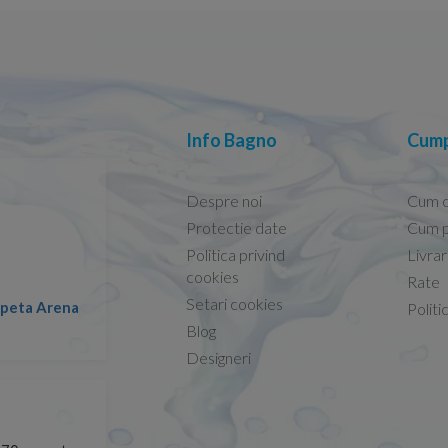
Info Bagno
Cump
Despre noi
Cum 
Protectie date
Cum p
Politica privind
Livra
Conform descrierii!
cookies
Rate
Setari cookies
lapeta Arena
Nicolae -
Politi
13.02.2026
Blog
Designeri