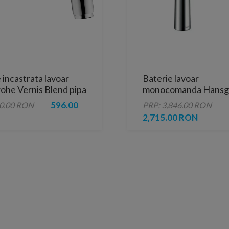
 incastrata lavoar
Baterie lavoar
ohe Vernis Blend pipa
monocomanda Hansg
, crom
Talis S 250 cu ventil p
596.00
80.00 RON
PRP: 3,846.00 RON
pentru lavoar tip bol
2,715.00 RON