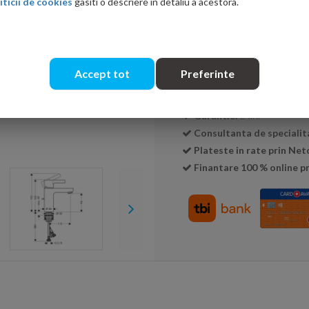
iticii de cookies
gasiti o descriere in detaliu a acestora.
Cantitate:
Accept tot
Preferinte
Transport GRATUIT la c
Livrare:
24-48 ore
Garantie:
2 ani
Consultanta de specialit
Plateste in rate prin Ne
Finantare 100 % online pr