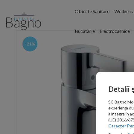
Obiecte Sanitare
Wellness
Bucatarie
Electrocasnice
-21%
Detalii 
SC Bagno Moder
experiența du
a integra în 
(UE) 2016/679 
Caracter Per