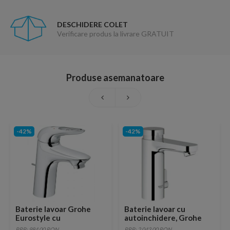
DESCHIDERE COLET
Verificare produs la livrare GRATUIT
Produse asemanatoare
-42%
-42%
Baterie lavoar Grohe
Baterie lavoar cu
Eurostyle cu
autoinchidere, Grohe
monocomanda si pop-up
Eurosmart Cosmopolitan
PRP: 984.00 RON
PRP: 2,043.00 RON