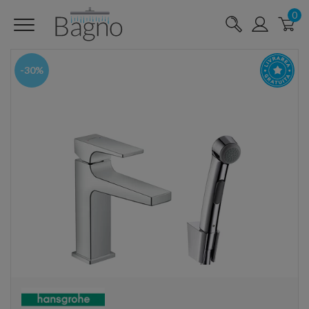
0
-30%