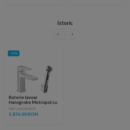
Istoric
-30%
Baterie lavoar
Hansgrohe Metropol cu
dus tip bideu pentru
PRP: 2,655.00 RON
igiena intima, fara ventil
1,876.00 RON