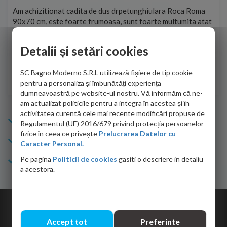
t
Am achizitionat cadita de dus drpetunghiulara Roca Roma
Foa
90x70 cm, este foarte frumoasa, sunt foarte multumita atat
pe 
de personalul firmei dvs. cu care am colaborat in obtinerea
ace
infiormatiilor solicitate cat si de firma de curierat care a
Detalii și setări cookies
Cri
adus coletul in siguranta.Numai bine, va doresc!
SC Bagno Moderno S.R.L utilizează fișiere de tip cookie
Sofrone Viviana -
28.07.2026
pentru a personaliza și îmbunătăți experiența
dumneavoastră pe website-ul nostru. Vă informăm că ne-
am actualizat politicile pentru a integra în acestea și în
activitatea curentă cele mai recente modificări propuse de
Info Bagno
Regulamentul (UE) 2016/679 privind protecția persoanelor
fizice în ceea ce privește
Prelucrarea Datelor cu
Cumparaturi
Caracter Personal.
Pe pagina
Politicii de cookies
gasiti o descriere in detaliu
Suport clienti
a acestora.
Copyright © 2026 Bagno.ro All right reserved. Powered by
Expert Online
Accept tot
Preferinte