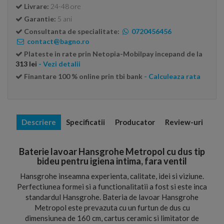
Livrare:
24-48 ore
Garantie:
5 ani
Consultanta de specialitate:
0720456456
contact@bagno.ro
Plateste in rate prin Netopia-Mobilpay incepand de la
313 lei
- Vezi detalii
Finantare 100 % online prin tbi bank
- Calculeaza rata
Descriere
Specificatii
Producator
Review-uri
Baterie lavoar Hansgrohe Metropol cu dus tip
bideu pentru igiena intima, fara ventil
Hansgrohe inseamna experienta, calitate, idei si viziune.
Perfectiunea formei si a functionalitatii a fost si este inca
standardul Hansgrohe. Bateria de lavoar Hansgrohe
Metropol este prevazuta cu un furtun de dus cu
dimensiunea de 160 cm, cartus ceramic si limitator de