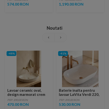
1/2″ Marimea S
574.00 RON
1,190.00 RON
Noutati
-48%
-41%
Lavoar ceramic oval,
Baterie inalta pentru
design marmorat crem
lavoar LaVita Verdi 220,
lucios cu vene aurii,
fara ventil, brushed
PRP: 890.00 RON
PRP: 890.00 RON
ventil inclus
copper
470.00 RON
530.00 RON