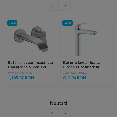
-34%
-42%
Baterie lavoar incastrata
Baterie lavoar inalta
Hansgrohe Vivenis cu
Grohe Eurosmart XL
pipa 19.2 cm crom lucios
monocomanda crom
PRP: 1,666.00 RON
PRP: 1,397.00 RON
lucios
1,105.00 RON
812.00 RON
Noutati