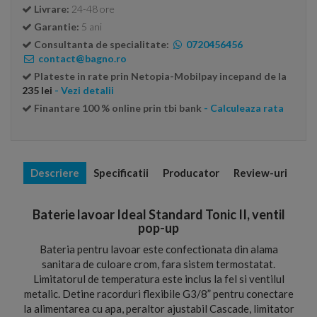
Livrare:
24-48 ore
Garantie:
5 ani
Consultanta de specialitate:
0720456456
contact@bagno.ro
Plateste in rate prin Netopia-Mobilpay incepand de la
235 lei
- Vezi detalii
Finantare 100 % online prin tbi bank
- Calculeaza rata
Descriere
Specificatii
Producator
Review-uri
Baterie lavoar Ideal Standard Tonic II, ventil
pop-up
Bateria pentru lavoar este confectionata din alama
sanitara de culoare crom, fara sistem termostatat.
Limitatorul de temperatura este inclus la fel si ventilul
metalic. Detine racorduri flexibile G3/8” pentru conectare
la alimentarea cu apa, peraltor ajustabil Cascade, limitator