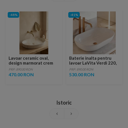
-48%
-41%
Lavoar ceramic oval,
Baterie inalta pentru
design marmorat crem
lavoar LaVita Verdi 220,
lucios cu vene aurii,
fara ventil, brushed
PRP: 890.00 RON
PRP: 890.00 RON
ventil inclus
copper
470.00 RON
530.00 RON
Istoric