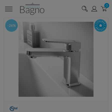
0
-26%