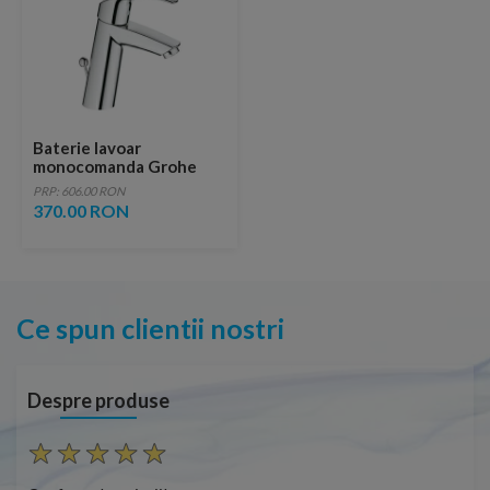
Baterie lavoar
monocomanda Grohe
Eurosmart New cu set
PRP: 606.00 RON
evacuare cu tija
370.00 RON
Ce spun clientii nostri
Despre produse