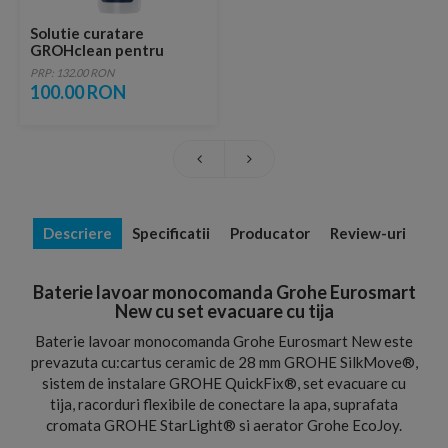
Solutie curatare
GROHclean pentru
baterii crom
PRP: 132.00 RON
100.00 RON
Descriere
Specificatii
Producator
Review-uri
Baterie lavoar monocomanda Grohe Eurosmart
New cu set evacuare cu tija
Baterie lavoar monocomanda Grohe Eurosmart New este
prevazuta cu:cartus ceramic de 28 mm GROHE SilkMove®,
sistem de instalare GROHE QuickFix®, set evacuare cu
tija, racorduri flexibile de conectare la apa, suprafata
cromata GROHE StarLight® si aerator Grohe EcoJoy.