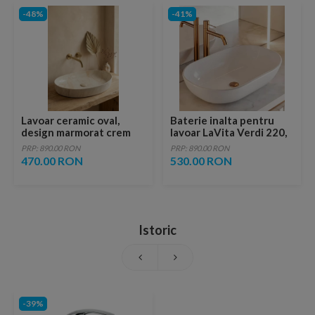
-48%
-41%
Lavoar ceramic oval,
Baterie inalta pentru
design marmorat crem
lavoar LaVita Verdi 220,
lucios cu vene aurii,
fara ventil, brushed
PRP: 890.00 RON
PRP: 890.00 RON
ventil inclus
copper
470.00 RON
530.00 RON
Istoric
-39%