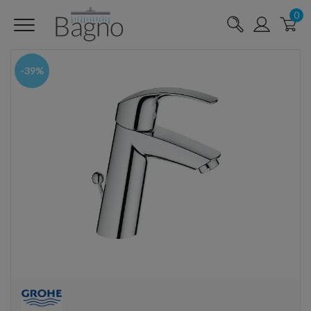
0
-39%