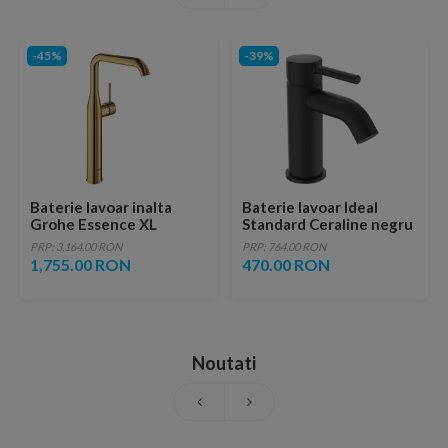
-45%
-39%
Baterie lavoar inalta
Baterie lavoar Ideal
Grohe Essence XL
Standard Ceraline negru
monocomanda auriu
mat cu ventil
PRP: 3,164.00 RON
PRP: 764.00 RON
lucios Cool Sunrise
1,755.00 RON
470.00 RON
Noutati