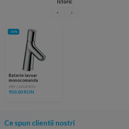
Istoric
-30%
Baterie lavoar
monocomanda
Hansgrohe Talis Select S
PRP: 1,344.00 RON
80 cu ventil pop-up
950.00 RON
Ce spun clientii nostri