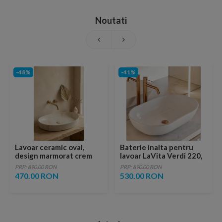
Noutati
-48%
-41%
Lavoar ceramic oval,
Baterie inalta pentru
design marmorat crem
lavoar LaVita Verdi 220,
lucios cu vene aurii,
fara ventil, brushed
PRP: 890.00 RON
PRP: 890.00 RON
ventil inclus
copper
470.00 RON
530.00 RON