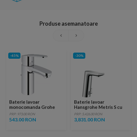
Produse asemanatoare
-45%
-30%
Baterie lavoar
Baterie lavoar
monocomanda Grohe
Hansgrohe Metris S cu
Eurostyle Cosmopolitan
senzor infrarosu
PRP: 973.00 RON
PRP: 5,426.00 RON
S crom lucios
543.00 RON
3,831.00 RON