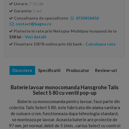
Livrare:
7-15 zile
Garantie:
5 ani
Consultanta de specialitate:
0720456456
contact@bagno.ro
Plateste in rate prin Netopia-Mobilpay incepand de la
158 lei
- Vezi detalii
Finantare 100 % online prin tbi bank
- Calculeaza rata
Descriere
Specificatii
Producator
Review-uri
Baterie lavoar monocomanda Hansgrohe Talis
Select S 80 cu ventil pop-up
Baterie cu monocomanda pentru lavoar, face parte din
colectia Talis Select S 80, este fabricata din alama sanitara
de culoare crom, functioneaza dupa tehnologia standard,
se monteaza pe lavoar. Aceasta baterie are proiectie de
97 mm, jet normal, debit de 5 l/min., cartus Select cu control