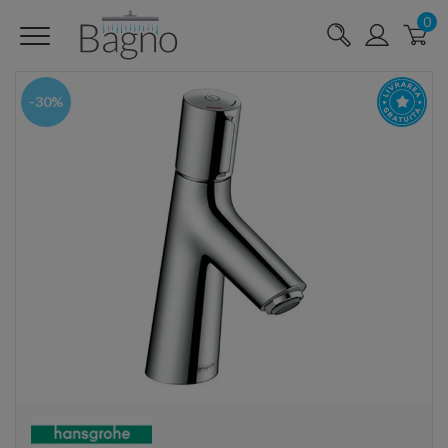
0
-30%