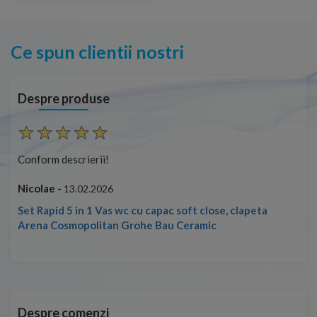
Ce spun clientii nostri
Despre produse
ierii!
Conform descrierii!
Nicolae -
02.2026
13.02.2026
n 1 Vas wc cu capac soft close, clapeta
politan Grohe Bau Ceramic
Despre comenzi