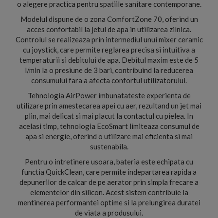
o alegere practica pentru spatiile sanitare contemporane.
Modelul dispune de o zona ComfortZone 70, oferind un
acces confortabil la jetul de apa in utilizarea zilnica.
Controlul se realizeaza prin intermediul unui mixer ceramic
cu joystick, care permite reglarea precisa si intuitiva a
temperaturii si debitului de apa. Debitul maxim este de 5
l/min la o presiune de 3 bari, contribuind la reducerea
consumului fara a afecta confortul utilizatorului.
Tehnologia AirPower imbunatateste experienta de
utilizare prin amestecarea apei cu aer, rezultand un jet mai
plin, mai delicat si mai placut la contactul cu pielea. In
acelasi timp, tehnologia EcoSmart limiteaza consumul de
apa si energie, oferind o utilizare mai eficienta si mai
sustenabila.
Pentru o intretinere usoara, bateria este echipata cu
functia QuickClean, care permite indepartarea rapida a
depunerilor de calcar de pe aerator prin simpla frecare a
elementelor din silicon. Acest sistem contribuie la
mentinerea performantei optime si la prelungirea duratei
de viata a produsului.