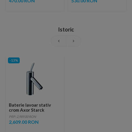
470.00 RON
530.00 RON
Istoric
-13%
Baterie lavoar stativ
crom Axor Starck
PRP: 2,989.00 RON
2,609.00 RON