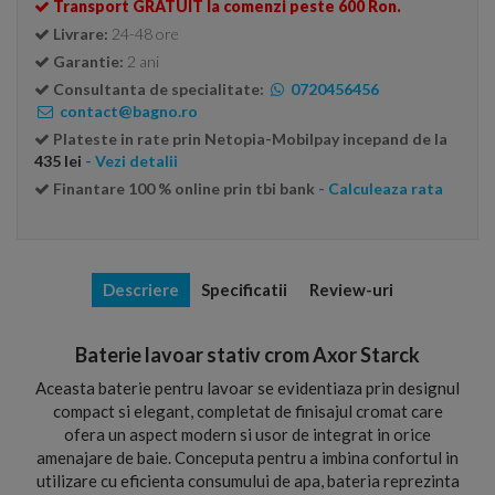
Transport GRATUIT la comenzi peste 600 Ron.
Livrare:
24-48 ore
Garantie:
2 ani
Consultanta de specialitate:
0720456456
contact@bagno.ro
Plateste in rate prin Netopia-Mobilpay incepand de la
435 lei
- Vezi detalii
Finantare 100 % online prin tbi bank
- Calculeaza rata
Descriere
Specificatii
Review-uri
Baterie lavoar stativ crom Axor Starck
Aceasta baterie pentru lavoar se evidentiaza prin designul
compact si elegant, completat de finisajul cromat care
ofera un aspect modern si usor de integrat in orice
amenajare de baie. Conceputa pentru a imbina confortul in
utilizare cu eficienta consumului de apa, bateria reprezinta