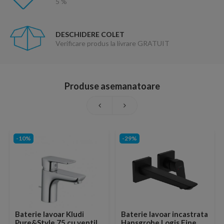
5 %
DESCHIDERE COLET
Verificare produs la livrare GRATUIT
Produse asemanatoare
-10%
-29%
Baterie lavoar Kludi
Baterie lavoar incastrata
Pure&Style 75 cu ventil
Hansgrohe Logis Fine