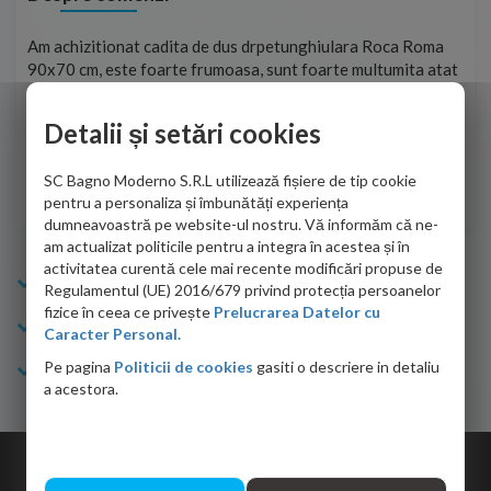
t
Am achizitionat cadita de dus drpetunghiulara Roca Roma
Foa
90x70 cm, este foarte frumoasa, sunt foarte multumita atat
pe 
de personalul firmei dvs. cu care am colaborat in obtinerea
ace
infiormatiilor solicitate cat si de firma de curierat care a
Detalii și setări cookies
Cri
adus coletul in siguranta.Numai bine, va doresc!
SC Bagno Moderno S.R.L utilizează fișiere de tip cookie
Sofrone Viviana -
28.07.2026
pentru a personaliza și îmbunătăți experiența
dumneavoastră pe website-ul nostru. Vă informăm că ne-
am actualizat politicile pentru a integra în acestea și în
activitatea curentă cele mai recente modificări propuse de
Info Bagno
Regulamentul (UE) 2016/679 privind protecția persoanelor
fizice în ceea ce privește
Prelucrarea Datelor cu
Cumparaturi
Caracter Personal.
Pe pagina
Politicii de cookies
gasiti o descriere in detaliu
Suport clienti
a acestora.
Copyright © 2026 Bagno.ro All right reserved. Powered by
Expert Online