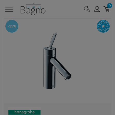
0
-13%