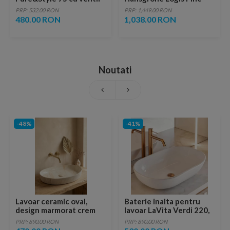
metalic pop-up
negru mat
PRP: 532.00 RON
PRP: 1,449.00 RON
monocomanda
480.00 RON
1,038.00 RON
Noutati
-48%
-41%
Lavoar ceramic oval,
Baterie inalta pentru
design marmorat crem
lavoar LaVita Verdi 220,
lucios cu vene aurii,
fara ventil, brushed
PRP: 890.00 RON
PRP: 890.00 RON
ventil inclus
copper