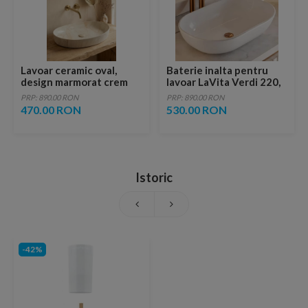
Lavoar ceramic oval,
Baterie inalta pentru
design marmorat crem
lavoar LaVita Verdi 220,
lucios cu vene aurii,
fara ventil, brushed
PRP: 890.00 RON
PRP: 890.00 RON
ventil inclus
copper
470.00 RON
530.00 RON
Istoric
-42%