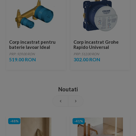
Corp incastrat pentru
Corp incastrat Grohe
baterie lavoar Ideal
Rapido Universal
Standard
SmartBox
PRP: 929.00 RON
PRP: 512.00 RON
519.00 RON
302.00 RON
Noutati
-48%
-41%