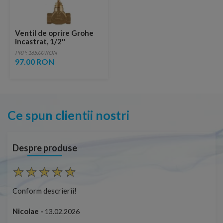
Ventil de oprire Grohe
incastrat, 1/2″
PRP: 165.00 RON
97.00 RON
Ce spun clientii nostri
Despre produse
Conform descrierii!
Con
Nicolae -
Nic
13.02.2026