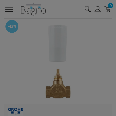
0
-42%