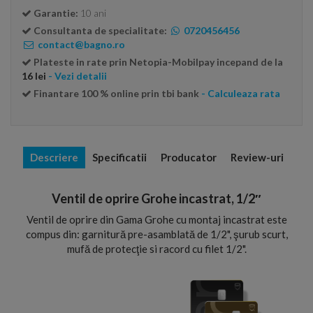
Garantie:
10 ani
Consultanta de specialitate:
0720456456
contact@bagno.ro
Plateste in rate prin Netopia-Mobilpay incepand de la
16 lei
- Vezi detalii
Finantare 100 % online prin tbi bank
- Calculeaza rata
Descriere
Specificatii
Producator
Review-uri
Ventil de oprire Grohe incastrat, 1/2″
Ventil de oprire din Gama Grohe cu montaj incastrat este
compus din: garnitură pre-asamblată de 1/2", şurub scurt,
mufă de protecţie si racord cu filet 1/2".