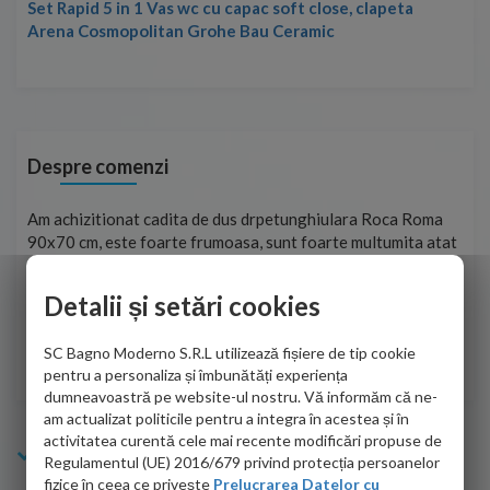
Set Rapid 5 in 1 Vas wc cu capac soft close, clapeta
Arena Cosmopolitan Grohe Bau Ceramic
Despre comenzi
t
Am achizitionat cadita de dus drpetunghiulara Roca Roma
Foa
90x70 cm, este foarte frumoasa, sunt foarte multumita atat
pe 
de personalul firmei dvs. cu care am colaborat in obtinerea
ace
infiormatiilor solicitate cat si de firma de curierat care a
Detalii și setări cookies
Cri
adus coletul in siguranta.Numai bine, va doresc!
SC Bagno Moderno S.R.L utilizează fișiere de tip cookie
Sofrone Viviana -
28.07.2026
pentru a personaliza și îmbunătăți experiența
dumneavoastră pe website-ul nostru. Vă informăm că ne-
am actualizat politicile pentru a integra în acestea și în
activitatea curentă cele mai recente modificări propuse de
Info Bagno
Regulamentul (UE) 2016/679 privind protecția persoanelor
fizice în ceea ce privește
Prelucrarea Datelor cu