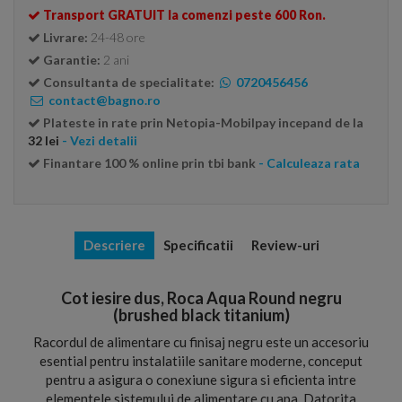
Transport GRATUIT la comenzi peste 600 Ron.
Livrare:
24-48 ore
Garantie:
2 ani
Consultanta de specialitate:
0720456456
contact@bagno.ro
Plateste in rate prin Netopia-Mobilpay incepand de la
32 lei
- Vezi detalii
Finantare 100 % online prin tbi bank
- Calculeaza rata
Descriere
Specificatii
Review-uri
Cot iesire dus, Roca Aqua Round negru
(brushed black titanium)
Racordul de alimentare cu finisaj negru este un accesoriu
esential pentru instalatiile sanitare moderne, conceput
pentru a asigura o conexiune sigura si eficienta intre
elementele sistemului de alimentare cu apa. Datorita