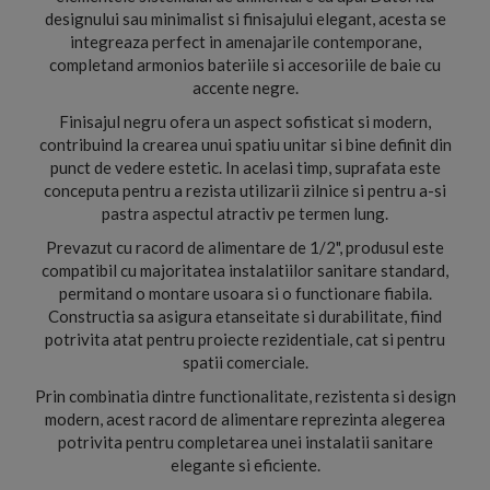
designului sau minimalist si finisajului elegant, acesta se
integreaza perfect in amenajarile contemporane,
completand armonios bateriile si accesoriile de baie cu
accente negre.
Finisajul negru ofera un aspect sofisticat si modern,
contribuind la crearea unui spatiu unitar si bine definit din
punct de vedere estetic. In acelasi timp, suprafata este
conceputa pentru a rezista utilizarii zilnice si pentru a-si
pastra aspectul atractiv pe termen lung.
Prevazut cu racord de alimentare de 1/2", produsul este
compatibil cu majoritatea instalatiilor sanitare standard,
permitand o montare usoara si o functionare fiabila.
Constructia sa asigura etanseitate si durabilitate, fiind
potrivita atat pentru proiecte rezidentiale, cat si pentru
spatii comerciale.
Prin combinatia dintre functionalitate, rezistenta si design
modern, acest racord de alimentare reprezinta alegerea
potrivita pentru completarea unei instalatii sanitare
elegante si eficiente.