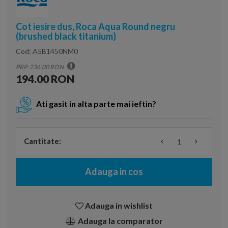
Cot iesire dus, Roca Aqua Round negru
(brushed black titanium)
Cod:
A5B1450NM0
PRP: 236.00 RON
194.00 RON
Ati gasit in alta parte mai ieftin?
Cantitate:
Adauga in cos
Adauga in wishlist
Adauga la comparator