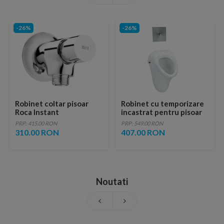
-26%
-26%
Robinet coltar pisoar
Robinet cu temporizare
Roca Instant
incastrat pentru pisoar
Ideal Standard
PRP: 415.00 RON
PRP: 549.00 RON
Multisuite crom
310.00 RON
407.00 RON
Noutati