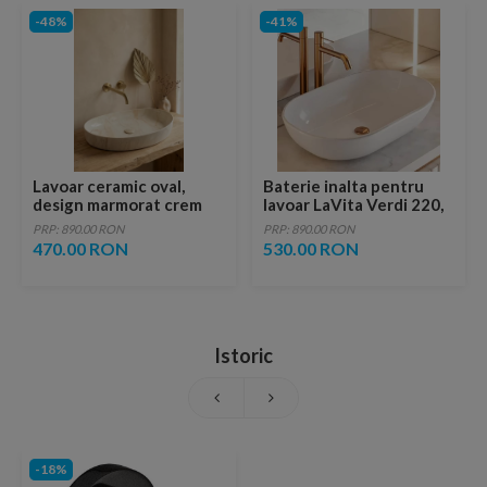
-48%
-41%
Lavoar ceramic oval,
Baterie inalta pentru
design marmorat crem
lavoar LaVita Verdi 220,
lucios cu vene aurii,
fara ventil, brushed
PRP: 890.00 RON
PRP: 890.00 RON
ventil inclus
copper
470.00 RON
530.00 RON
Istoric
-18%