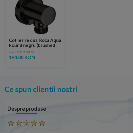
Cot iesire dus, Roca Aqua
Round negru (brushed
black titanium)
PRP: 236.00 RON
194.00 RON
Ce spun clientii nostri
Despre produse