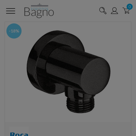
0
-18%