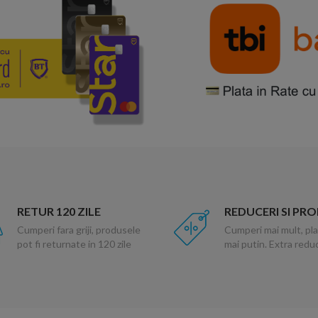
RETUR 120 ZILE
REDUCERI SI PR
Cumperi fara griji, produsele
Cumperi mai mult, pla
pot fi returnate in 120 zile
mai putin. Extra red