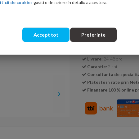
iticii de cookies
gasiti o descriere in detaliu a acestora.
Cantitate:
Accept tot
Preferinte
Transport GRATUIT la c
Livrare:
24-48 ore
Garantie:
2 ani
Consultanta de specialit
Plateste in rate prin Ne
Finantare 100 % online pr