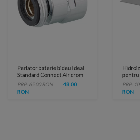
Perlator baterie bideu Ideal
Hidroiz
Standard Connect Air crom
pentru 
lucios
Ravak 
48.00
PRP: 65.00 RON
PRP: 1
RON
RON