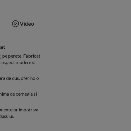
Video
mat
j pe perete. Fabricat
un aspect modern si
ra de dus, oferind o
nima de cerneala si
ponentelor impotriva
dusului.