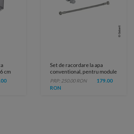
ca
Set de racordare la apa
,6 cm
conventional, pentru module
WC Geberit AquaClean
.00
179.00
PRP: 250.00 RON
RON