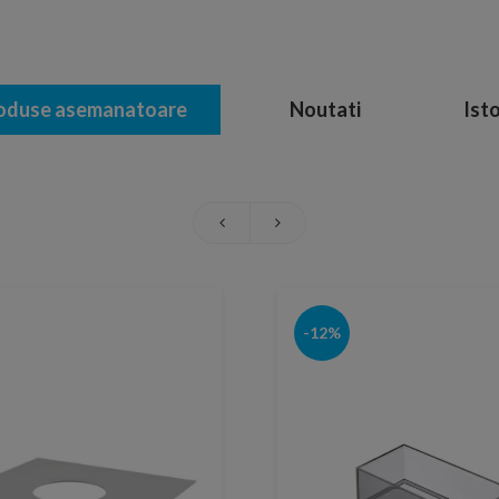
oduse asemanatoare
Noutati
Isto
-12%