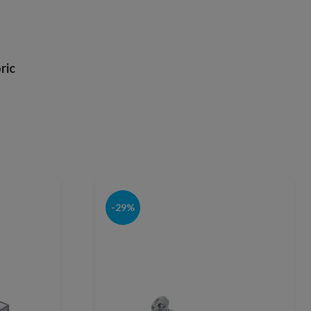
ric
-29%