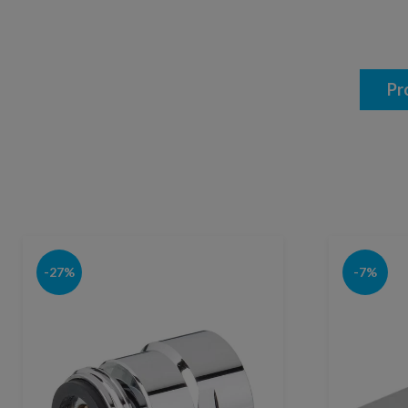
Pr
-27%
-7%