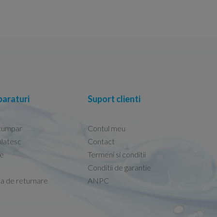
araturi
Suport clienti
cumpar
Contul meu
latesc
Contact
re
Termeni si conditii
Capacele Grohe sunt de bună calitate și se i
Conditii de garantie
Marius -
Capac WC Grohe Bau Cer
ca de returnare
ANPC
08.02.2026