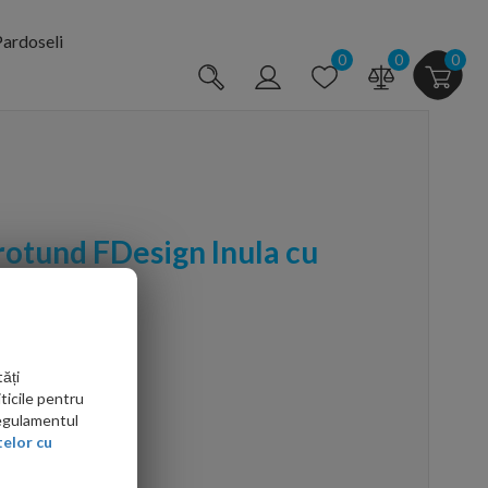
ardoseli
0
0
0
 rotund FDesign Inula cu
gru mat
ăți
ticile pentru
Regulamentul
elor cu
arte mai ieftin?