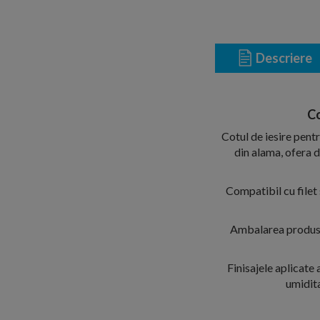
Descriere
Co
Cotul de iesire pent
din alama, ofera d
Compatibil cu filet
Ambalarea produsul
Finisajele aplicate
umidita