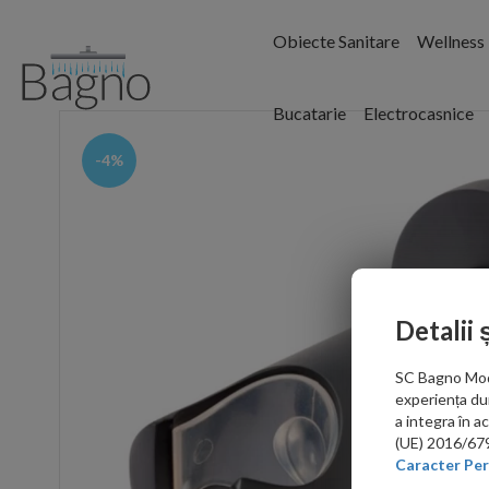
Obiecte Sanitare
Wellness
Bucatarie
Electrocasnice
-4%
Detalii 
SC Bagno Moder
experiența du
a integra în 
(UE) 2016/679 
Caracter Per