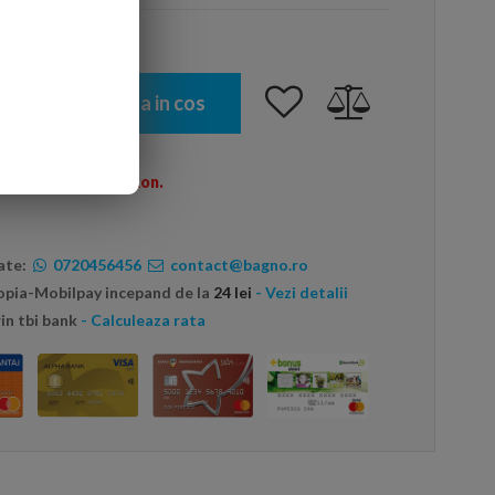
Adauga in cos
omenzi peste 600 Ron.
ate:
0720456456
contact@bagno.ro
topia-Mobilpay incepand de la
24 lei
- Vezi detalii
in tbi bank
- Calculeaza rata