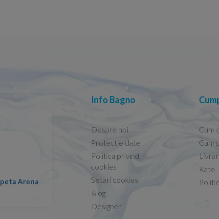
Info Bagno
Cump
Despre noi
Cum 
Protectie date
Cum p
Politica privind
Livra
Conform descrierii!
cookies
Rate
Setari cookies
lapeta Arena
Nicolae -
Politi
13.02.2026
Blog
Designeri