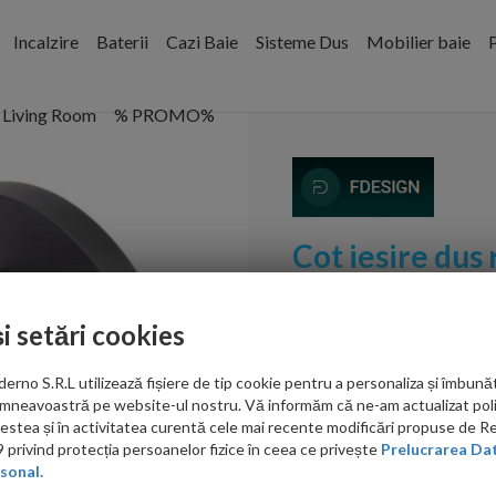
Incalzire
Baterii
Cazi Baie
Sisteme Dus
Mobilier baie
P
Living Room
% PROMO%
Cot iesire dus
suport dus ne
și setări cookies
Cod:
FDSFD8-602-22
no S.R.L utilizează fișiere de tip cookie pentru a personaliza și îmbunăt
PRP: 152.00 RON
mneavoastră pe website-ul nostru. Vă informăm că ne-am actualizat poli
146.00 RON
acestea și în activitatea curentă cele mai recente modificări propuse de 
privind protecția persoanelor fizice în ceea ce privește
Prelucrarea Dat
Ati gasit in alta p
sonal.