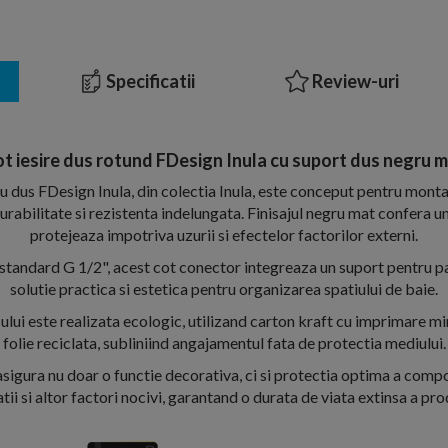
Specificatii
Review-uri
t iesire dus rotund FDesign Inula cu suport dus negru 
ru dus FDesign Inula, din colectia Inula, este conceput pentru monta
urabilitate si rezistenta indelungata. Finisajul negru mat confera 
protejeaza impotriva uzurii si efectelor factorilor externi.
 standard G 1/2", acest cot conector integreaza un suport pentru pa
solutie practica si estetica pentru organizarea spatiului de baie.
ui este realizata ecologic, utilizand carton kraft cu imprimare mi
folie reciclata, subliniind angajamentul fata de protectia mediului.
 asigura nu doar o functie decorativa, ci si protectia optima a com
tii si altor factori nocivi, garantand o durata de viata extinsa a pro