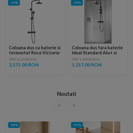
-19%
-39%
Coloana dus cu baterie si
Coloana dus fara baterie
termostat Roca Victoria-
Ideal Standard Alu+ si
T, negru mat
doua rafturi, negru mat
PRP: 3,149.00 RON
PRP: 1,994.00 RON
2,571.00 RON
1,217.00 RON
Noutati
-48%
-41%