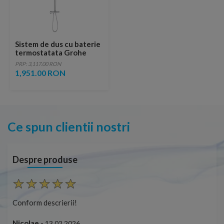
Sistem de dus cu baterie
termostatata Grohe
Tempesta Cosmopolitan
PRP: 3,117.00 RON
250 finisaj crom lucios
1,951.00 RON
Ce spun clientii nostri
Despre produse
Conform descrierii!
Con
Nicolae -
Nic
13.02.2026