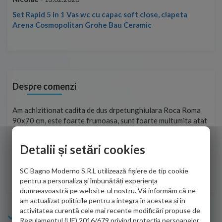
Set Rapid 5 in 1 Vas wc cu capac soft close, clapeta
Arena Cosmopolitan Grohe Bau Ceramic
Despre comenzi
t
Am achizitionat cadita de dus drpetunghiulara Roca Roma
Foa
90x70 cm, este foarte frumoasa, sunt foarte multumita atat
pe 
de personalul firmei dvs. cu care am colaborat in obtinerea
ace
infiormatiilor solicitate cat si de firma de curierat care a
Detalii și setări cookies
Cri
adus coletul in siguranta.Numai bine, va doresc!
SC Bagno Moderno S.R.L utilizează fișiere de tip cookie
Sofrone Viviana -
28.07.2026
pentru a personaliza și îmbunătăți experiența
dumneavoastră pe website-ul nostru. Vă informăm că ne-
am actualizat politicile pentru a integra în acestea și în
activitatea curentă cele mai recente modificări propuse de
Info Bagno
Regulamentul (UE) 2016/679 privind protecția persoanelor