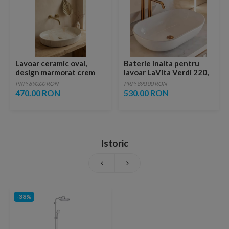
Lavoar ceramic oval,
Baterie inalta pentru
design marmorat crem
lavoar LaVita Verdi 220,
lucios cu vene aurii,
fara ventil, brushed
PRP: 890.00 RON
PRP: 890.00 RON
ventil inclus
copper
470.00 RON
530.00 RON
Istoric
-38%