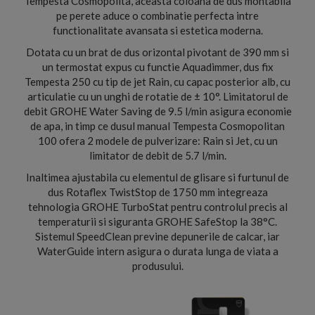
Tempesta Cosmopolita, aceasta coloana de dus montabila
pe perete aduce o combinatie perfecta intre
functionalitate avansata si estetica moderna.
Dotata cu un brat de dus orizontal pivotant de 390 mm si
un termostat expus cu functie Aquadimmer, dus fix
Tempesta 250 cu tip de jet Rain, cu capac posterior alb, cu
articulatie cu un unghi de rotatie de ± 10°. Limitatorul de
debit GROHE Water Saving de 9.5 l/min asigura economie
de apa, in timp ce dusul manual Tempesta Cosmopolitan
100 ofera 2 modele de pulverizare: Rain si Jet, cu un
limitator de debit de 5.7 l/min.
Inaltimea ajustabila cu elementul de glisare si furtunul de
dus Rotaflex TwistStop de 1750 mm integreaza
tehnologia GROHE TurboStat pentru controlul precis al
temperaturii si siguranta GROHE SafeStop la 38°C.
Sistemul SpeedClean previne depunerile de calcar, iar
WaterGuide intern asigura o durata lunga de viata a
produsului.