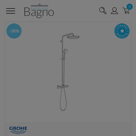
0
-38%