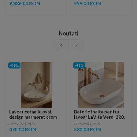
dus termostatata
9,886.00 RON
559.00 RON
Noutati
-48%
-41%
Lavoar ceramic oval,
Baterie inalta pentru
design marmorat crem
lavoar LaVita Verdi 220,
lucios cu vene aurii,
fara ventil, brushed
PRP: 890.00 RON
PRP: 890.00 RON
ventil inclus
copper
470.00 RON
530.00 RON