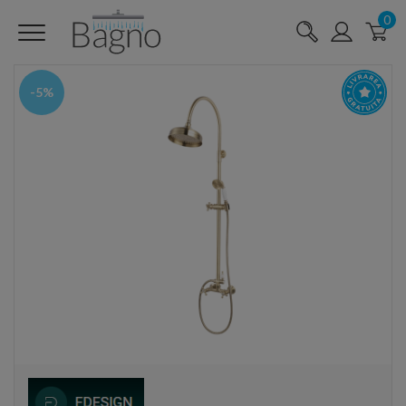
0
-5%