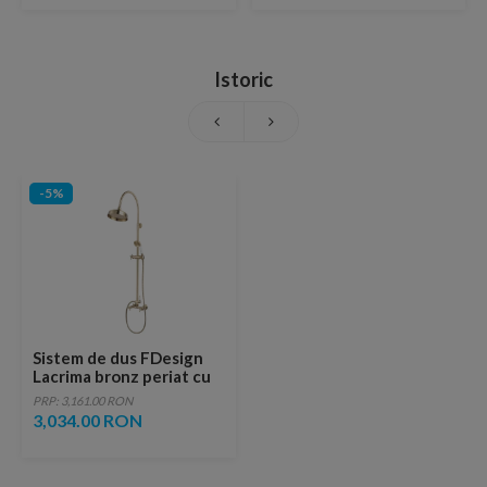
Istoric
-5%
Sistem de dus FDesign
Lacrima bronz periat cu
baterie dubla comanda
PRP: 3,161.00 RON
3,034.00 RON