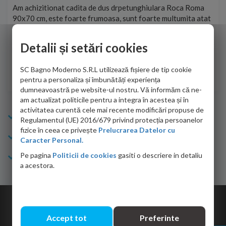
t
Am achizitionat cadita de dus drpetunghiulara Roca Roma
Foa
90x70 cm, este foarte frumoasa, sunt foarte multumita atat
pe 
de personalul firmei dvs. cu care am colaborat in obtinerea
ace
infiormatiilor solicitate cat si de firma de curierat care a
Detalii și setări cookies
Cri
adus coletul in siguranta.Numai bine, va doresc!
SC Bagno Moderno S.R.L utilizează fișiere de tip cookie
Sofrone Viviana -
28.07.2026
pentru a personaliza și îmbunătăți experiența
dumneavoastră pe website-ul nostru. Vă informăm că ne-
am actualizat politicile pentru a integra în acestea și în
activitatea curentă cele mai recente modificări propuse de
Info Bagno
Regulamentul (UE) 2016/679 privind protecția persoanelor
fizice în ceea ce privește
Prelucrarea Datelor cu
Cumparaturi
Caracter Personal.
Pe pagina
Politicii de cookies
gasiti o descriere in detaliu
Suport clienti
a acestora.
Copyright © 2026 Bagno.ro All right reserved. Powered by
Expert Online
Accept tot
Preferinte