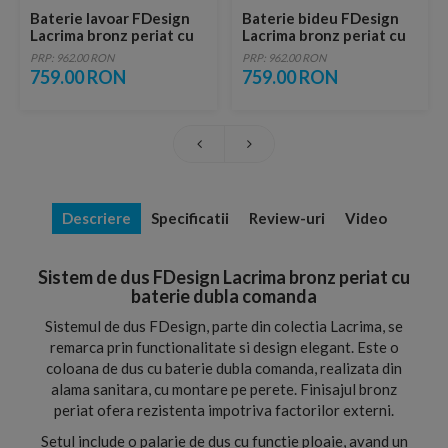
Baterie lavoar FDesign
Baterie bideu FDesign
Lacrima bronz periat cu
Lacrima bronz periat cu
ventil
ventil
PRP: 962.00 RON
PRP: 962.00 RON
759.00 RON
759.00 RON
Descriere
Specificatii
Review-uri
Video
Sistem de dus FDesign Lacrima bronz periat cu
baterie dubla comanda
Sistemul de dus FDesign, parte din colectia Lacrima, se
remarca prin functionalitate si design elegant. Este o
coloana de dus cu baterie dubla comanda, realizata din
alama sanitara, cu montare pe perete. Finisajul bronz
periat ofera rezistenta impotriva factorilor externi.
Setul include o palarie de dus cu functie ploaie, avand un