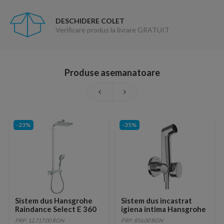
DESCHIDERE COLET
Verificare produs la livrare GRATUIT
Produse asemanatoare
-23%
-35%
Sistem dus Hansgrohe
Sistem dus incastrat
Raindance Select E 360
igiena intima Hansgrohe
crom 1 jet ST cu baterie
S EcoSmart crom lucios
PRP: 12,717.00 RON
PRP: 856.00 RON