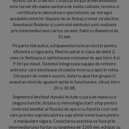
estetic curat si aerisit. Corpul principal al mecanismului
este turnat din alama sanitara de inalta calitate, testata si
certificata in laboratoare specializate, iar intregul
ansamblu exterior dispune de un finisaj cromat stralucitor.
Amestecul fluidelor si controlul debitului sunt realizate
prin intermediul unui cartus ceramic fiabil cu diametrul de
35 mm.
Pe parte hidraulica, echipamentul este proiectat pentru
eficienta si siguranta, fiind incadrat in clasa de debit Z,
ceea ce limiteaza si optimizeaza consumul de apa intre 4 si
9 litri pe minut. Sistemul integreaza supape de retinere
antiretur care blocheaza circulatia inversa a apei in retea.
Din punct de vedere acustic, bateria apartine grupei II,
avand un nivel de zgomot optim in functionare, situat intre
20 si 30 dB.
Segmentul destinat dusului include o para de mana cu o
singura functie, dotata cu tehnologia start-stop pentru
controlul imediat al fluxului de apa si cu functia cool-out
care previne supraincalzirea suprafetei exterioare pentru
o manipulare sigura. Conectarea acesteia se face prin
intermediul unui furtun cu lungimea de 1200 mm, echipat cu