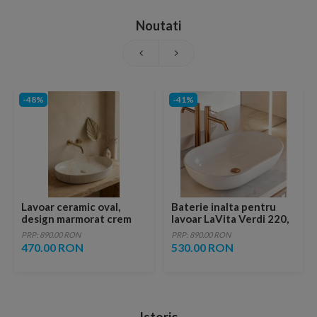
Noutati
-48%
-41%
Lavoar ceramic oval,
Baterie inalta pentru
design marmorat crem
lavoar LaVita Verdi 220,
lucios cu vene aurii,
fara ventil, brushed
PRP: 890.00 RON
PRP: 890.00 RON
ventil inclus
copper
470.00 RON
530.00 RON