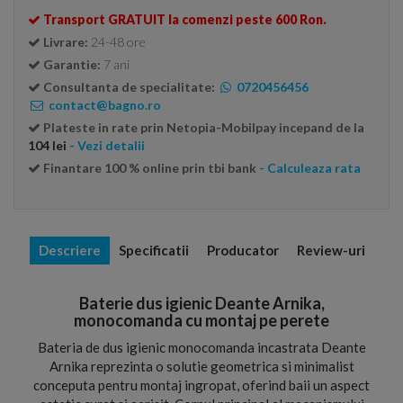
Transport GRATUIT la comenzi peste 600 Ron.
Livrare:
24-48 ore
Garantie:
7 ani
Consultanta de specialitate:
0720456456
contact@bagno.ro
Plateste in rate prin Netopia-Mobilpay incepand de la
104 lei
- Vezi detalii
Finantare 100 % online prin tbi bank
- Calculeaza rata
Descriere
Specificatii
Producator
Review-uri
Baterie dus igienic Deante Arnika,
monocomanda cu montaj pe perete
Bateria de dus igienic monocomanda incastrata Deante
Arnika reprezinta o solutie geometrica si minimalist
conceputa pentru montaj ingropat, oferind baii un aspect