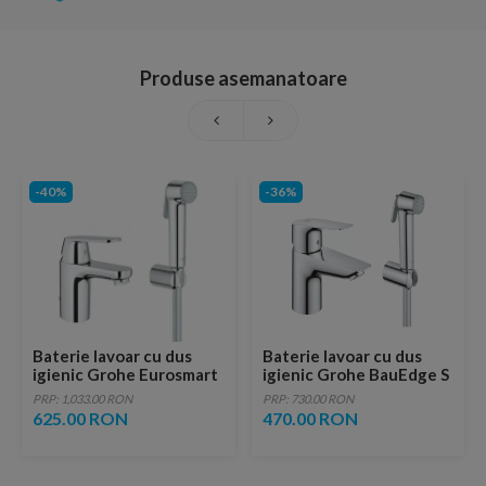
Produse asemanatoare
-40%
-36%
Baterie lavoar cu dus
Baterie lavoar cu dus
igienic Grohe Eurosmart
igienic Grohe BauEdge S
Cosmopolitan
crom lucios
PRP: 1,033.00 RON
PRP: 730.00 RON
625.00 RON
470.00 RON