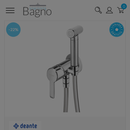
0
-22%