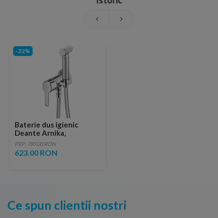
Istoric
-22%
Baterie dus igienic
Deante Arnika,
monocomanda cu montaj
PRP: 789.00 RON
pe perete
623.00 RON
Ce spun clientii nostri