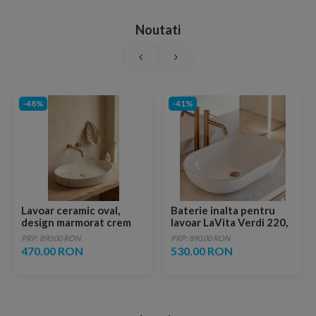
Noutati
-48%
-41%
Lavoar ceramic oval,
Baterie inalta pentru
design marmorat crem
lavoar LaVita Verdi 220,
lucios cu vene aurii,
fara ventil, brushed
PRP: 890.00 RON
PRP: 890.00 RON
ventil inclus
copper
470.00 RON
530.00 RON