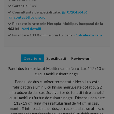
Garantie:
2 ani
Consultanta de specialitate:
0720456456
contact@bagno.ro
Plateste in rate prin Netopia-Mobilpay incepand de la
463 lei
- Vezi detalii
Finantare 100 % online prin tbi bank
- Calculeaza rata
Descriere
Specificatii
Review-uri
Panel dus termostatat Mediterraneo Nero-Lux 112x13 cm
cu dus mobil culoare negru
Panelul de dus cu mixer termostatic Nero-Lux este
fabricat din aluminiu cu finisaj negru, este dotat cu 22
microduze de dus exotic, divertor de functii intre panel si
dusul mobil cu furtun de culoare negru. Dimensiunea este
112x13 cm, lungimea raftului fiind de 44 cm. in cazul
montarii intr-o cabina de dus, se recomanda a se utiliza o
scurgere (de pardoseala sau de perete) cu debit mare de