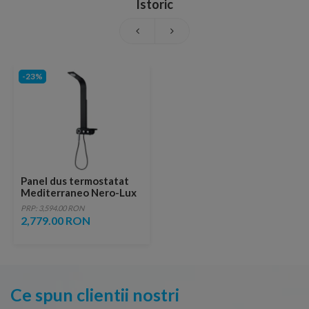
Istoric
-23%
Panel dus termostatat
Mediterraneo Nero-Lux
112x13 cm cu dus mobil
PRP: 3,594.00 RON
culoare negru
2,779.00 RON
Ce spun clientii nostri