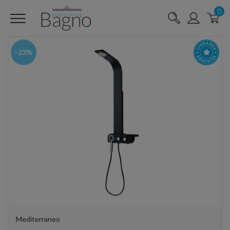
0
-23%
Mediterraneo