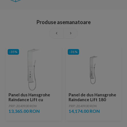
Produse asemanatoare
-35%
-31%
Panel dus Hansgrohe
Panel de dus Hansgrohe
Raindance Lift cu
Raindance Lift 180
baterie termostatata,
PRP: 20,409.00 RON
PRP: 20,409.00 RON
alb-crom
13,365.00 RON
14,174.00 RON