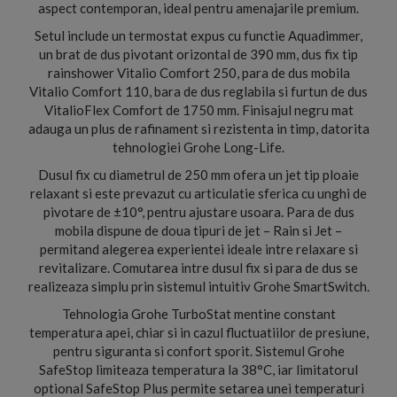
aspect contemporan, ideal pentru amenajarile premium.
Setul include un termostat expus cu functie Aquadimmer,
un brat de dus pivotant orizontal de 390 mm, dus fix tip
rainshower Vitalio Comfort 250, para de dus mobila
Vitalio Comfort 110, bara de dus reglabila si furtun de dus
VitalioFlex Comfort de 1750 mm. Finisajul negru mat
adauga un plus de rafinament si rezistenta in timp, datorita
tehnologiei Grohe Long-Life.
Dusul fix cu diametrul de 250 mm ofera un jet tip ploaie
relaxant si este prevazut cu articulatie sferica cu unghi de
pivotare de ±10°, pentru ajustare usoara. Para de dus
mobila dispune de doua tipuri de jet – Rain si Jet –
permitand alegerea experientei ideale intre relaxare si
revitalizare. Comutarea intre dusul fix si para de dus se
realizeaza simplu prin sistemul intuitiv Grohe SmartSwitch.
Tehnologia Grohe TurboStat mentine constant
temperatura apei, chiar si in cazul fluctuatiilor de presiune,
pentru siguranta si confort sporit. Sistemul Grohe
SafeStop limiteaza temperatura la 38°C, iar limitatorul
optional SafeStop Plus permite setarea unei temperaturi