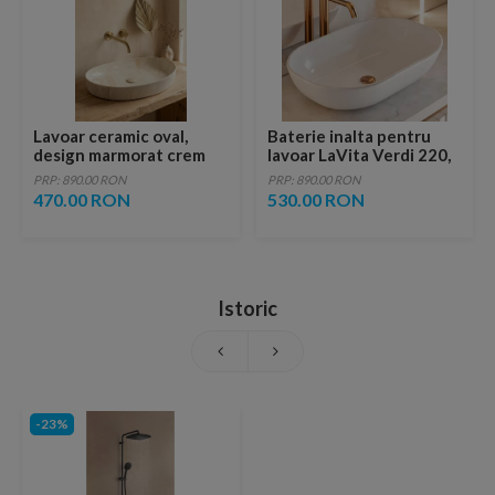
Lavoar ceramic oval,
Baterie inalta pentru
design marmorat crem
lavoar LaVita Verdi 220,
lucios cu vene aurii,
fara ventil, brushed
PRP: 890.00 RON
PRP: 890.00 RON
ventil inclus
copper
470.00 RON
530.00 RON
Istoric
-23%