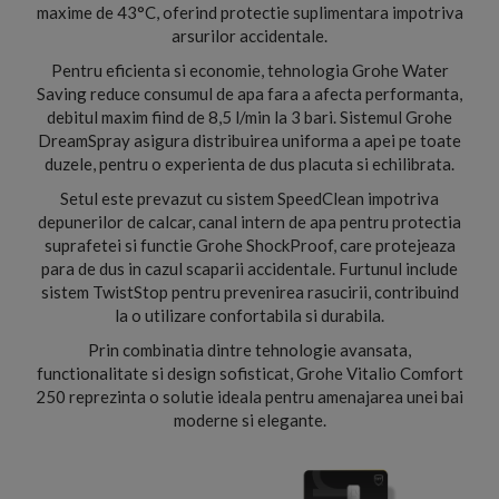
maxime de 43°C, oferind protectie suplimentara impotriva
arsurilor accidentale.
Pentru eficienta si economie, tehnologia Grohe Water
Saving reduce consumul de apa fara a afecta performanta,
debitul maxim fiind de 8,5 l/min la 3 bari. Sistemul Grohe
DreamSpray asigura distribuirea uniforma a apei pe toate
duzele, pentru o experienta de dus placuta si echilibrata.
Setul este prevazut cu sistem SpeedClean impotriva
depunerilor de calcar, canal intern de apa pentru protectia
suprafetei si functie Grohe ShockProof, care protejeaza
para de dus in cazul scaparii accidentale. Furtunul include
sistem TwistStop pentru prevenirea rasucirii, contribuind
la o utilizare confortabila si durabila.
Prin combinatia dintre tehnologie avansata,
functionalitate si design sofisticat, Grohe Vitalio Comfort
250 reprezinta o solutie ideala pentru amenajarea unei bai
moderne si elegante.