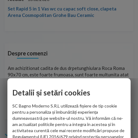
Set Rapid 5 in 1 Vas wc cu capac soft close, clapeta
Arena Cosmopolitan Grohe Bau Ceramic
Despre comenzi
t
Am achizitionat cadita de dus drpetunghiulara Roca Roma
Foa
90x70 cm, este foarte frumoasa, sunt foarte multumita atat
pe 
de personalul firmei dvs. cu care am colaborat in obtinerea
ace
infiormatiilor solicitate cat si de firma de curierat care a
Detalii și setări cookies
Cri
adus coletul in siguranta.Numai bine, va doresc!
SC Bagno Moderno S.R.L utilizează fișiere de tip cookie
Sofrone Viviana -
28.07.2026
pentru a personaliza și îmbunătăți experiența
dumneavoastră pe website-ul nostru. Vă informăm că ne-
am actualizat politicile pentru a integra în acestea și în
activitatea curentă cele mai recente modificări propuse de
Info Bagno
Regulamentul (UE) 2016/679 privind protecția persoanelor