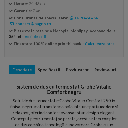
Livrare:
24-48 ore
Garantie:
2 ani
Consultanta de specialitate:
0720456456
contact@bagno.ro
Plateste in rate prin Netopia-Mobilpay incepand de la
354 lei
- Vezi detalii
Finantare 100 % online prin tbi bank
- Calculeaza rata
Descriere
Specificatii
Producator
Review-uri
Sistem de dus cu termostat Grohe Vitalio
Comfort negru
Setul de dus termostatic Grohe Vitalio Comfort 250 in
finisaj negru mat transforma baia intr-un spatiu modern si
relaxant, oferind confort avansat si un design elegant.
Conceput pentru montaj pe perete, acest sistem complet
de dus combina tehnologiile inovatoare Grohe cu un