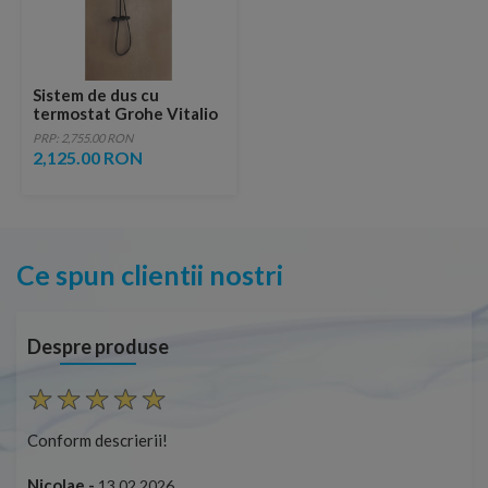
Sistem de dus cu
termostat Grohe Vitalio
Comfort negru
PRP: 2,755.00 RON
2,125.00 RON
Ce spun clientii nostri
Despre produse
Conform descrierii!
Con
Nicolae -
Nic
13.02.2026