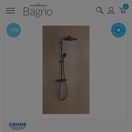
0
-23%