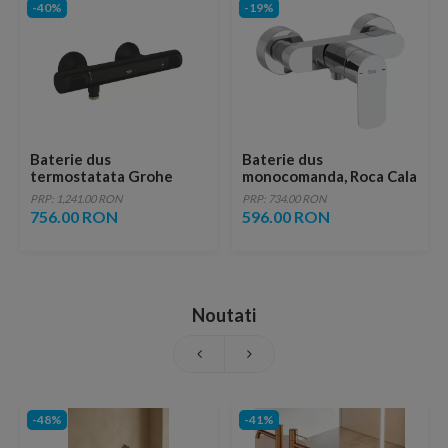
-40%
-19%
Baterie dus
Baterie dus
termostatata Grohe
monocomanda, Roca Cala
Grohtherm 500 negru
montaj pe perete, crom
PRP: 1,241.00 RON
PRP: 734.00 RON
mat
756.00 RON
596.00 RON
Noutati
-48%
-41%