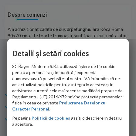
Despre comenzi
t
Am achizitionat cadita de dus drpetunghiulara Roca Roma
Foa
90x70 cm, este foarte frumoasa, sunt foarte multumita atat
pe 
de personalul firmei dvs. cu care am colaborat in obtinerea
ace
infiormatiilor solicitate cat si de firma de curierat care a
Detalii și setări cookies
Cri
adus coletul in siguranta.Numai bine, va doresc!
SC Bagno Moderno S.R.L utilizează fișiere de tip cookie
Sofrone Viviana -
28.07.2026
pentru a personaliza și îmbunătăți experiența
dumneavoastră pe website-ul nostru. Vă informăm că ne-
am actualizat politicile pentru a integra în acestea și în
activitatea curentă cele mai recente modificări propuse de
Info Bagno
Regulamentul (UE) 2016/679 privind protecția persoanelor
fizice în ceea ce privește
Prelucrarea Datelor cu
Cumparaturi
Caracter Personal.
Pe pagina
Politicii de cookies
gasiti o descriere in detaliu
Suport clienti
a acestora.