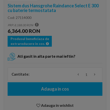
Sistem dus Hansgrohe Raindance Select E 300
cu baterie termostatata
Cod:
27114000
PRP: 8,188.00 RON
6,364.00 RON
Produsul beneficiaza de
extrareducere in cos.
Ati gasit in alta parte mai ieftin?
Cantitate:
Adauga in cos
Adauga in wishlist