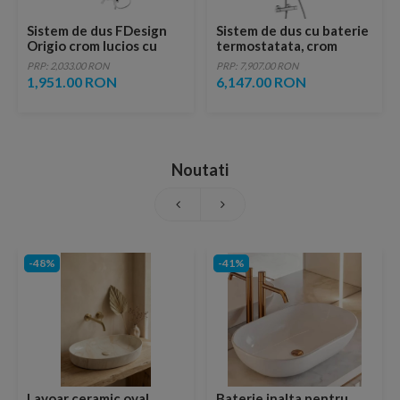
Sistem de dus FDesign
Sistem de dus cu baterie
Origio crom lucios cu
termostatata, crom
baterie monocomanda
Hansgrohe Raindance
PRP: 2,033.00 RON
PRP: 7,907.00 RON
Select S 240
1,951.00 RON
6,147.00 RON
Noutati
-48%
-41%
Lavoar ceramic oval,
Baterie inalta pentru