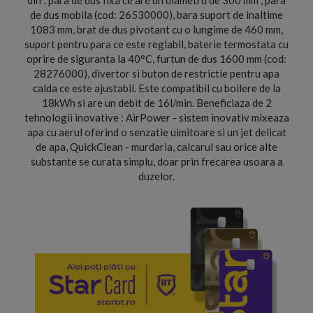
din : para de dus fixa ce are un diametru de 300 mm , para
de dus mobila (cod: 26530000), bara suport de inaltime
1083 mm, brat de dus pivotant cu o lungime de 460 mm,
suport pentru para ce este reglabil, baterie termostata cu
oprire de siguranta la 40°C, furtun de dus 1600 mm (cod:
28276000), divertor si buton de restrictie pentru apa
calda ce este ajustabil. Este compatibil cu boilere de la
18kWh si are un debit de 16l/min. Beneficiaza de 2
tehnologii inovative : AirPower - sistem inovativ mixeaza
apa cu aerul oferind o senzatie uimitoare si un jet delicat
de apa, QuickClean - murdaria, calcarul sau orice alte
substante se curata simplu, doar prin frecarea usoara a
duzelor.