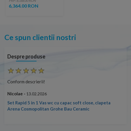
PRP: 8,188.00 RON
6,364.00 RON
Ce spun clientii nostri
Despre produse
Conform descrierii!
Con
Nicolae -
Nic
13.02.2026
Set Rapid 5 in 1 Vas wc cu capac soft close, clapeta
Arena Cosmopolitan Grohe Bau Ceramic