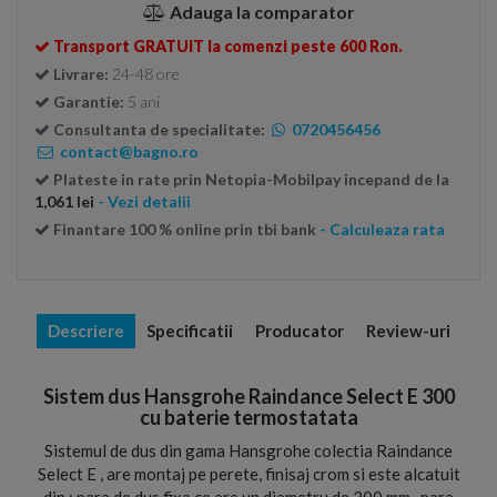
Adauga la comparator
Transport GRATUIT la comenzi peste 600 Ron.
Livrare:
24-48 ore
Garantie:
5 ani
Consultanta de specialitate:
0720456456
contact@bagno.ro
Plateste in rate prin Netopia-Mobilpay incepand de la
1,061 lei
- Vezi detalii
Finantare 100 % online prin tbi bank
- Calculeaza rata
Descriere
Specificatii
Producator
Review-uri
Sistem dus Hansgrohe Raindance Select E 300
cu baterie termostatata
Sistemul de dus din gama Hansgrohe colectia Raindance
Select E , are montaj pe perete, finisaj crom si este alcatuit