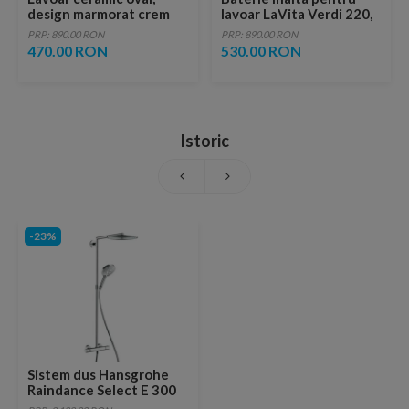
design marmorat crem
lavoar LaVita Verdi 220,
lucios cu vene aurii,
fara ventil, brushed
PRP: 890.00 RON
PRP: 890.00 RON
ventil inclus
copper
470.00 RON
530.00 RON
Istoric
-23%
Sistem dus Hansgrohe
Raindance Select E 300
cu baterie termostatata