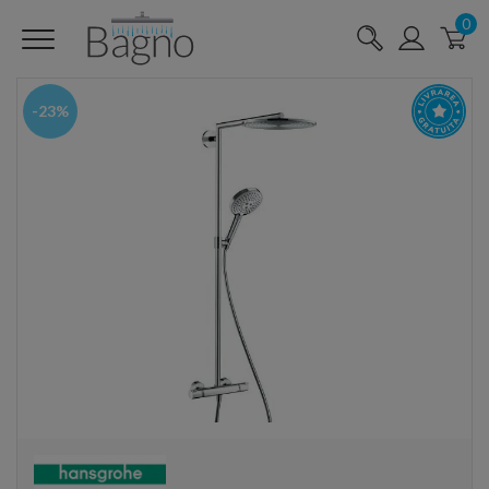
0
-23%