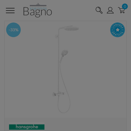
0
-33%