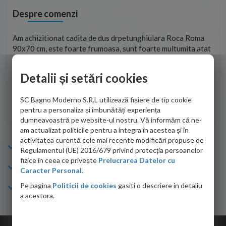
Despre comenzi
t
Am achizitionat cadita de dus drpetunghiulara Roca Roma
Foa
90x70 cm, este foarte frumoasa, sunt foarte multumita atat
pe 
de personalul firmei dvs. cu care am colaborat in obtinerea
ace
infiormatiilor solicitate cat si de firma de curierat care a
Detalii și setări cookies
Cri
adus coletul in siguranta.Numai bine, va doresc!
SC Bagno Moderno S.R.L utilizează fișiere de tip cookie
Sofrone Viviana -
28.07.2026
pentru a personaliza și îmbunătăți experiența
dumneavoastră pe website-ul nostru. Vă informăm că ne-
am actualizat politicile pentru a integra în acestea și în
activitatea curentă cele mai recente modificări propuse de
Info Bagno
Regulamentul (UE) 2016/679 privind protecția persoanelor
fizice în ceea ce privește
Prelucrarea Datelor cu
Cumparaturi
Caracter Personal.
Pe pagina
Politicii de cookies
gasiti o descriere in detaliu
Suport clienti
a acestora.
Copyright © 2026 Bagno.ro All right reserved. Powered by
Expert Online