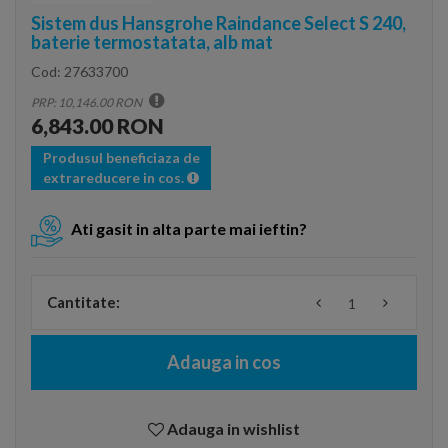
Sistem dus Hansgrohe Raindance Select S 240,
baterie termostatata, alb mat
Cod:
27633700
PRP: 10,146.00 RON
6,843.00 RON
Produsul beneficiaza de
extrareducere in cos.
Ati gasit in alta parte mai ieftin?
Cantitate:
Adauga in cos
Adauga in wishlist