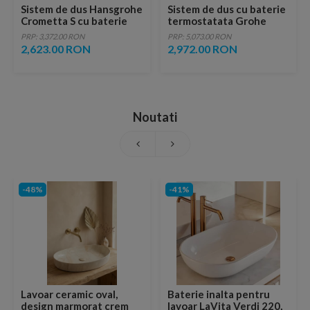
Sistem de dus Hansgrohe
Sistem de dus cu baterie
Crometta S cu baterie
termostatata Grohe
dus termostatata crom
Tempesta 250 Cube
PRP: 3,372.00 RON
PRP: 5,073.00 RON
lucios
negru mat
2,623.00 RON
2,972.00 RON
Noutati
-48%
-41%
Lavoar ceramic oval,
Baterie inalta pentru
design marmorat crem
lavoar LaVita Verdi 220,