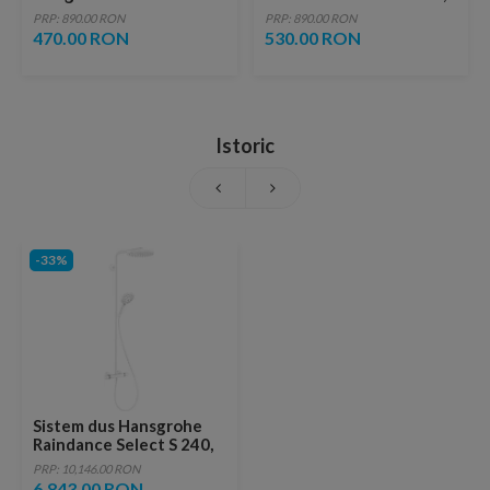
lucios cu vene aurii,
fara ventil, brushed
PRP: 890.00 RON
PRP: 890.00 RON
ventil inclus
copper
470.00 RON
530.00 RON
Istoric
-33%
Sistem dus Hansgrohe
Raindance Select S 240,
baterie termostatata,
PRP: 10,146.00 RON
alb mat
6,843.00 RON