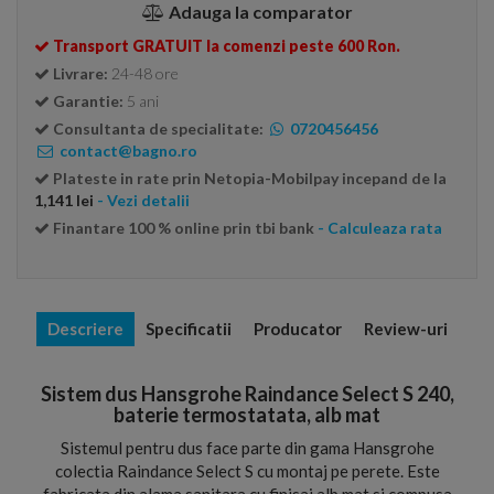
Adauga la comparator
Transport GRATUIT la comenzi peste 600 Ron.
Livrare:
24-48 ore
Garantie:
5 ani
Consultanta de specialitate:
0720456456
contact@bagno.ro
Plateste in rate prin Netopia-Mobilpay incepand de la
1,141 lei
- Vezi detalii
Finantare 100 % online prin tbi bank
- Calculeaza rata
Descriere
Specificatii
Producator
Review-uri
Sistem dus Hansgrohe Raindance Select S 240,
baterie termostatata, alb mat
Sistemul pentru dus face parte din gama Hansgrohe
colectia Raindance Select S cu montaj pe perete. Este