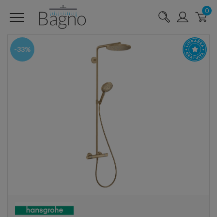
0
-33%