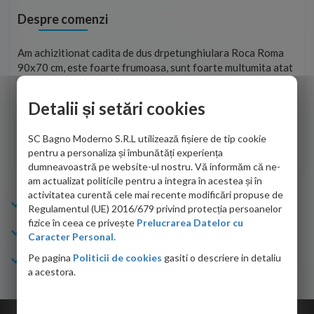
Despre comenzi
t
Am achizitionat cadita de dus drpetunghiulara Roca Roma
Foa
90x70 cm, este foarte frumoasa, sunt foarte multumita atat
pe 
de personalul firmei dvs. cu care am colaborat in obtinerea
ace
infiormatiilor solicitate cat si de firma de curierat care a
Detalii și setări cookies
Cri
adus coletul in siguranta.Numai bine, va doresc!
SC Bagno Moderno S.R.L utilizează fișiere de tip cookie
Sofrone Viviana -
28.07.2026
pentru a personaliza și îmbunătăți experiența
dumneavoastră pe website-ul nostru. Vă informăm că ne-
am actualizat politicile pentru a integra în acestea și în
activitatea curentă cele mai recente modificări propuse de
Info Bagno
Regulamentul (UE) 2016/679 privind protecția persoanelor
fizice în ceea ce privește
Prelucrarea Datelor cu
Cumparaturi
Caracter Personal.
Pe pagina
Politicii de cookies
gasiti o descriere in detaliu
Suport clienti
a acestora.
Copyright © 2026 Bagno.ro All right reserved. Powered by
Expert Online