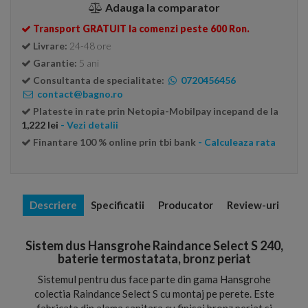
Adauga la comparator
Transport GRATUIT la comenzi peste 600 Ron.
Livrare:
24-48 ore
Garantie:
5 ani
Consultanta de specialitate:
0720456456
contact@bagno.ro
Plateste in rate prin Netopia-Mobilpay incepand de la
1,222 lei
- Vezi detalii
Finantare 100 % online prin tbi bank
- Calculeaza rata
Descriere
Specificatii
Producator
Review-uri
Sistem dus Hansgrohe Raindance Select S 240,
baterie termostatata, bronz periat
Sistemul pentru dus face parte din gama Hansgrohe
colectia Raindance Select S cu montaj pe perete. Este