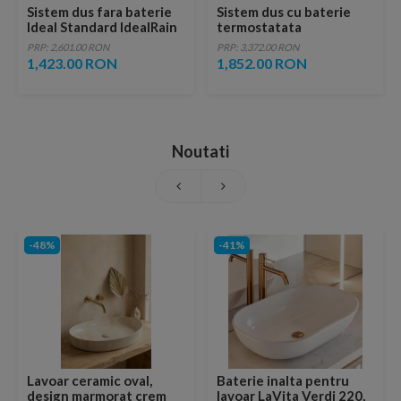
Sistem dus fara baterie
Sistem dus cu baterie
Ideal Standard IdealRain
termostatata
Soft Duo negru mat
Hansghohe Crometta
PRP: 2,601.00 RON
PRP: 3,372.00 RON
E240
1,423.00 RON
1,852.00 RON
Noutati
-48%
-41%
Lavoar ceramic oval,
Baterie inalta pentru
design marmorat crem
lavoar LaVita Verdi 220,