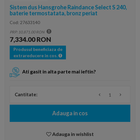
Sistem dus Hansgrohe Raindance Select S 240,
baterie termostatata, bronz periat
Cod:
27633140
PRP: 10,871.00 RON
7,334.00 RON
Produsul beneficiaza de
extrareducere in cos.
Ati gasit in alta parte mai ieftin?
Cantitate:
Adauga in cos
Adauga in wishlist