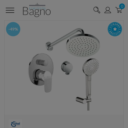
0
-49%