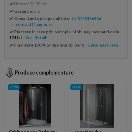
Livrare:
20-30 zile
Garantie:
5 ani
Consultanta de specialitate:
0720456456
contact@bagno.ro
Plateste in rate prin Netopia-Mobilpay incepand de la
174 lei
- Vezi detalii
Finantare 100 % online prin tbi bank
- Calculeaza rata
Produse complementare
-17%
-17%
Cabina de dus Radaway
Usa cabina dus