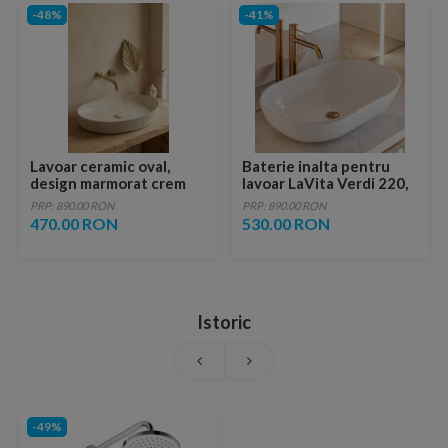
-48%
-41%
Lavoar ceramic oval,
Baterie inalta pentru
design marmorat crem
lavoar LaVita Verdi 220,
lucios cu vene aurii,
fara ventil, brushed
PRP: 890.00 RON
PRP: 890.00 RON
ventil inclus
copper
470.00 RON
530.00 RON
Istoric
-49%