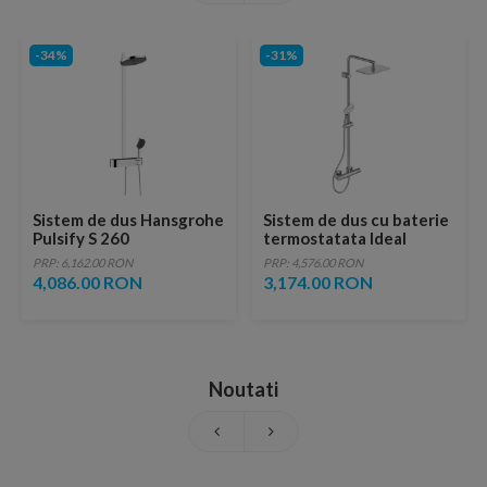
-34%
-31%
Sistem de dus Hansgrohe
Sistem de dus cu baterie
Pulsify S 260
termostatata Ideal
ShowerTablet Select
Standard Ceratherm 100
PRP: 6,162.00 RON
PRP: 4,576.00 RON
400 crom cu termostat
crom lucios
4,086.00 RON
3,174.00 RON
Noutati