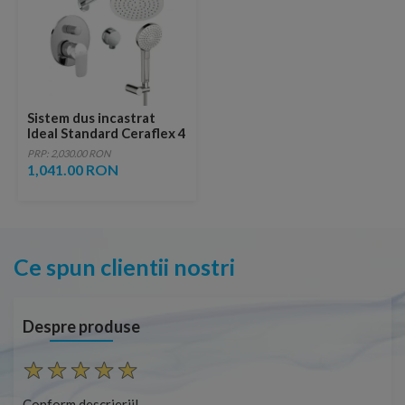
Sistem dus incastrat
Ideal Standard Ceraflex 4
in 1
PRP: 2,030.00 RON
1,041.00 RON
Ce spun clientii nostri
Despre produse
rm descrierii!
Conform desc