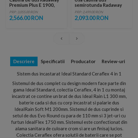
Premium Plus E 1900,
semirotunda Radaway
90x80xH190 cm
Eos II PDD 100 x H195 cm
PRP: 3,055.00 RON
PRP: 2,499.00 RON
2,566.00 RON
2,093.00 RON
Descriere
Specificatii
Producator
Review-uri
Sistem dus incastarat Ideal Standard Ceraflex 4 in 1
Sistemul de dus complet cu design modern face parte din
gama Ideal Standard, colectia Ceraflex, 4 in 1 cu montaj
incastrat ce contine un brat de dus Ideal Rain L1 300 mm,
baterie cada si dus cu corp incastrat si palarie dus
IdealRain Soft M1 200mm. Sistemul de dus cuprinde si
setul de dus Evo Round cu para de 110 mm si 3 jet-uri cu
furtun IdealFlex 1750 mm. Sistemul este confectionat din
alama sanitara de culoare crom si are un finisaj lucios.
Colectia Ceraflex ofera solutii de baterii care se pot