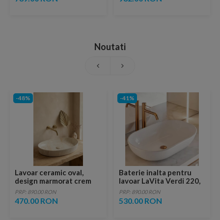
Noutati
-48%
-41%
Lavoar ceramic oval,
Baterie inalta pentru
design marmorat crem
lavoar LaVita Verdi 220,
lucios cu vene aurii,
fara ventil, brushed
PRP: 890.00 RON
PRP: 890.00 RON
ventil inclus
copper
470.00 RON
530.00 RON