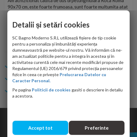
t
Am achizitionat cadita de dus drpetunghiulara Roca Roma
Foa
90x70 cm, este foarte frumoasa, sunt foarte multumita atat
pe 
de personalul firmei dvs. cu care am colaborat in obtinerea
ace
infiormatiilor solicitate cat si de firma de curierat care a
Detalii și setări cookies
Cri
adus coletul in siguranta.Numai bine, va doresc!
SC Bagno Moderno S.R.L utilizează fișiere de tip cookie
Sofrone Viviana -
28.07.2026
pentru a personaliza și îmbunătăți experiența
dumneavoastră pe website-ul nostru. Vă informăm că ne-
am actualizat politicile pentru a integra în acestea și în
activitatea curentă cele mai recente modificări propuse de
Info Bagno
Regulamentul (UE) 2016/679 privind protecția persoanelor
fizice în ceea ce privește
Prelucrarea Datelor cu
Cumparaturi
Caracter Personal.
Pe pagina
Politicii de cookies
gasiti o descriere in detaliu
Suport clienti
a acestora.
Copyright © 2026 Bagno.ro All right reserved. Powered by
Expert Online
Accept tot
Preferinte