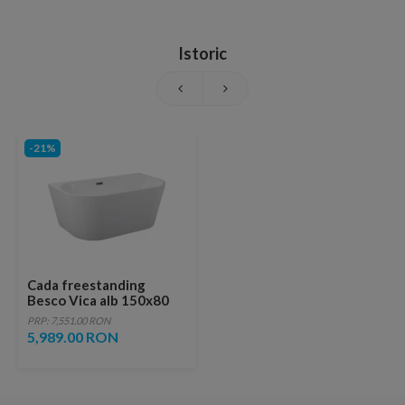
Istoric
-21%
Cada freestanding
Besco Vica alb 150x80
cm
PRP: 7,551.00 RON
5,989.00 RON