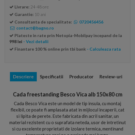
Livrare:
24-48 ore
Garantie:
10 ani
Consultanta de specialitate:
0720456456
contact@bagno.ro
Plateste in rate prin Netopia-Mobilpay incepand de la
998 lei
- Vezi detalii
Finantare 100 % online prin tbi bank
- Calculeaza rata
Descriere
Specificatii
Producator
Review-uri
Cada freestanding Besco Vica alb 150x80 cm
Cada Besco Vica este un model de tip insula, cu montaj
flexibil, ce poate fi amplasata atat in mijlocul incaperii, cat
si lipita de perete. Este fabricata din acril sanitar, un
material rezistent cu o suprafata neteda, usor de intretinut
si cu excelente proprietati de izolare termica, mentinand