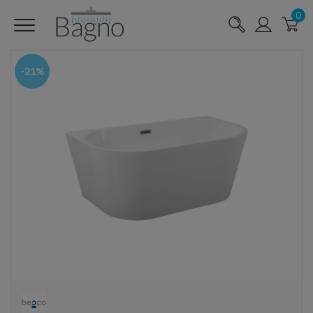
0
-21%