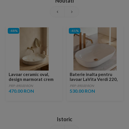
Noutati
-48%
-41%
Lavoar ceramic oval,
Baterie inalta pentru
design marmorat crem
lavoar LaVita Verdi 220,
lucios cu vene aurii,
fara ventil, brushed
PRP: 890.00 RON
PRP: 890.00 RON
ventil inclus
copper
470.00 RON
530.00 RON
Istoric