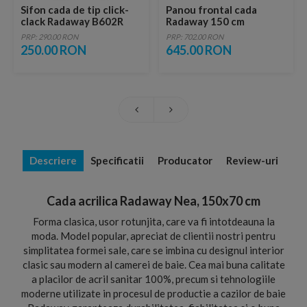
Sifon cada de tip click-
Panou frontal cada
clack Radaway B602R
Radaway 150 cm
PRP: 290.00 RON
PRP: 702.00 RON
250.00 RON
645.00 RON
Descriere
Specificatii
Producator
Review-uri
Cada acrilica Radaway Nea, 150x70 cm
Forma clasica, usor rotunjita, care va fi intotdeauna la
moda. Model popular, apreciat de clientii nostri pentru
simplitatea formei sale, care se imbina cu designul interior
clasic sau modern al camerei de baie. Cea mai buna calitate
a placilor de acril sanitar 100%, precum si tehnologiile
moderne utilizate in procesul de productie a cazilor de baie