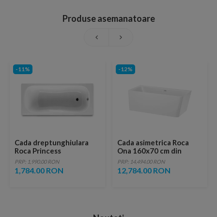
Produse asemanatoare
-11%
-12%
Cada dreptunghiulara
Cada asimetrica Roca
Roca Princess
Ona 160x70 cm din
170x70xH43 cm
Stonex alb cu panouri si
PRP: 1,990.00 RON
PRP: 14,494.00 RON
instalare pe stanga
1,784.00 RON
12,784.00 RON