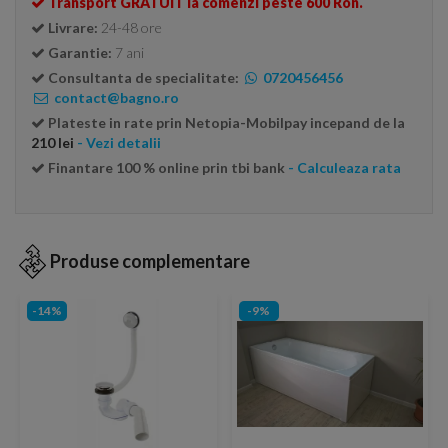
Transport GRATUIT la comenzi peste 600 Ron.
Livrare:
24-48 ore
Garantie:
7 ani
Consultanta de specialitate:
0720456456
contact@bagno.ro
Plateste in rate prin Netopia-Mobilpay incepand de la
210 lei
- Vezi detalii
Finantare 100 % online prin tbi bank
- Calculeaza rata
Produse complementare
-14%
-9%