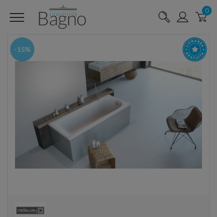
0
-15%