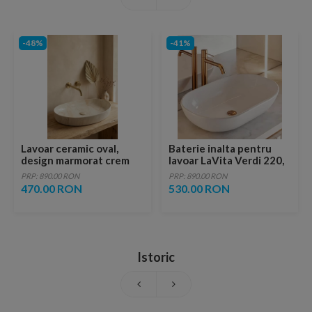
-48%
-41%
Lavoar ceramic oval,
Baterie inalta pentru
design marmorat crem
lavoar LaVita Verdi 220,
lucios cu vene aurii,
fara ventil, brushed
PRP: 890.00 RON
PRP: 890.00 RON
ventil inclus
copper
470.00 RON
530.00 RON
Istoric