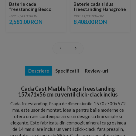
Baterie cada
Baterie cada si dus
freestanding Besco
freestanding Hansgrohe
Modern I culoare negru
Metris
PRP: 3,641.00 RON
PRP: 11,908.00 RON
mat
2,581.00 RON
8,408.00 RON
Descriere
Specificatii
Review-uri
Cada Cast Marble Praga freestanding
157x71x56 cm cu ventil click-clack inclus
Cada freestanding Praga de dimensiunile 1570x700x572
mm, este usor de montat, ideala pentru baile moderne ce
ofera un aer contemporan si un design cu linii simple si
elegante. Este fabricata din compozit mineral cu grosimea
de 14 mm si are inclus un ventil click-clack, fara preaplin,
greutatea cazii este de 99 kg. Cada are o suprafata densa,