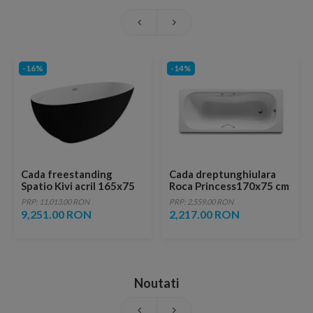
-16%
-14%
Cada freestanding
Cada dreptunghiulara
Spatio Kivi acril 165x75
Roca Princess170x75 cm
cm, negru mat
PRP: 11,013.00 RON
PRP: 2,559.00 RON
9,251.00 RON
2,217.00 RON
Noutati