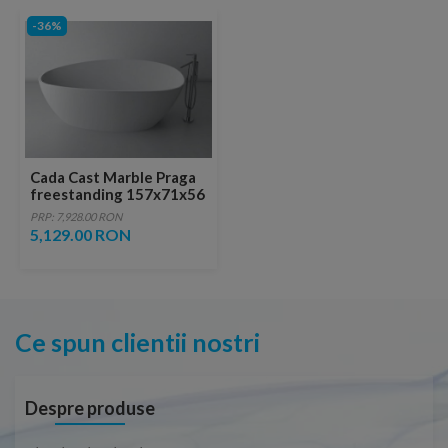
-36%
Cada Cast Marble Praga
freestanding 157x71x56
cm
PRP: 7,928.00 RON
5,129.00 RON
Ce spun clientii nostri
Despre produse