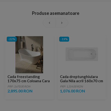
Produse asemanatoare
-22%
-19%
Cada freestanding
Cada dreptunghiulara
170x75 cm Coloana Cara
Gala Nila acril 160x70 cm
Line, acril alb lucios
alb
PRP: 3,670.00 RON
PRP: 1,314.00 RON
2,895.00 RON
1,076.00 RON