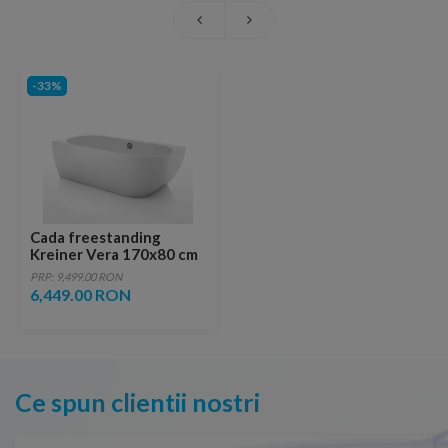
-33%
Cada freestanding
Kreiner Vera 170x80 cm
finisaj alb stanga lipita de
PRP: 9,499.00 RON
perete
6,449.00 RON
Ce spun clientii nostri