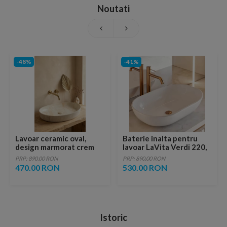
Noutati
-48%
-41%
Lavoar ceramic oval,
Baterie inalta pentru
design marmorat crem
lavoar LaVita Verdi 220,
lucios cu vene aurii,
fara ventil, brushed
PRP: 890.00 RON
PRP: 890.00 RON
ventil inclus
copper
470.00 RON
530.00 RON
Istoric