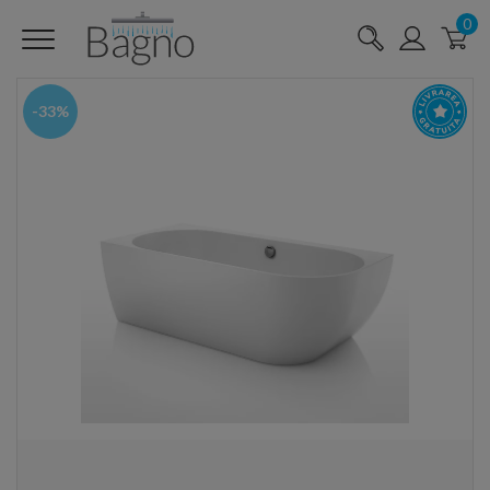
0
-33%