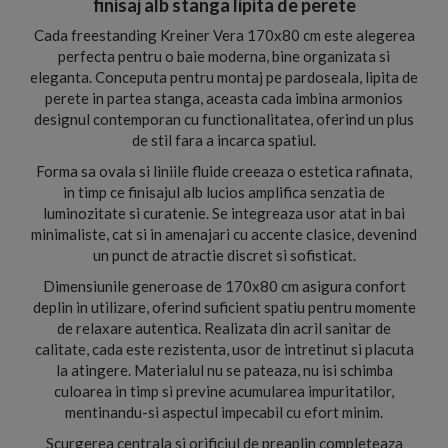
finisaj alb stanga lipita de perete
Cada freestanding Kreiner Vera 170x80 cm este alegerea
perfecta pentru o baie moderna, bine organizata si
eleganta. Conceputa pentru montaj pe pardoseala, lipita de
perete in partea stanga, aceasta cada imbina armonios
designul contemporan cu functionalitatea, oferind un plus
de stil fara a incarca spatiul.
Forma sa ovala si liniile fluide creeaza o estetica rafinata,
in timp ce finisajul alb lucios amplifica senzatia de
luminozitate si curatenie. Se integreaza usor atat in bai
minimaliste, cat si in amenajari cu accente clasice, devenind
un punct de atractie discret si sofisticat.
Dimensiunile generoase de 170x80 cm asigura confort
deplin in utilizare, oferind suficient spatiu pentru momente
de relaxare autentica. Realizata din acril sanitar de
calitate, cada este rezistenta, usor de intretinut si placuta
la atingere. Materialul nu se pateaza, nu isi schimba
culoarea in timp si previne acumularea impuritatilor,
mentinandu-si aspectul impecabil cu efort minim.
Scurgerea centrala si orificiul de preaplin completeaza