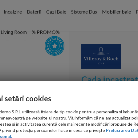
Incalzire
Baterii
Cazi Baie
Sisteme Dus
Mobilier baie
P
Living Room
% PROMO%
Cada incastra
Quaryl 160x7
și setări cookies
Cod:
UBQ160OBE2V-01
no S.R.L utilizează fișiere de tip cookie pentru a personaliza și îmbunăt
PRP: 7,372.00 RON
mneavoastră pe website-ul nostru. Vă informăm că ne-am actualizat poli
3,356.00 RON
acestea și în activitatea curentă cele mai recente modificări propuse de 
privind protecția persoanelor fizice în ceea ce privește
Prelucrarea Dat
sonal.