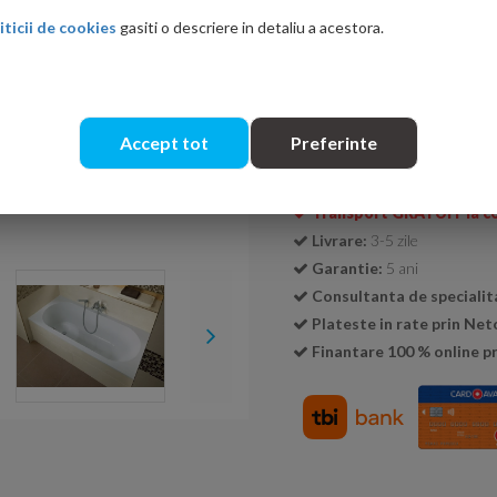
Ati gasit in alta p
iticii de cookies
gasiti o descriere in detaliu a acestora.
Cantitate:
Accept tot
Preferinte
Transport GRATUIT la c
Livrare:
3-5 zile
Garantie:
5 ani
Consultanta de specialit
Plateste in rate prin Ne
Finantare 100 % online pr