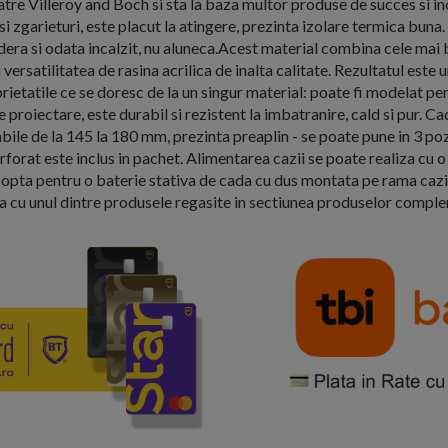
tre Villeroy and Boch si sta la baza multor produse de succes si in
i si zgarieturi, este placut la atingere, prezinta izolare termica bun
dera si odata incalzit, nu aluneca.Acest material combina cele mai 
 versatilitatea de rasina acrilica de inalta calitate. Rezultatul este
rietatile ce se doresc de la un singur material: poate fi modelat pen
e proiectare, este durabil si rezistent la imbatranire, cald si pur. Ca
bile de la 145 la 180 mm, prezinta preaplin - se poate pune in 3 pozit
forat este inclus in pachet. Alimentarea cazii se poate realiza cu 
 opta pentru o baterie stativa de cada cu dus montata pe rama cazii
 cu unul dintre produsele regasite in sectiunea produselor compl