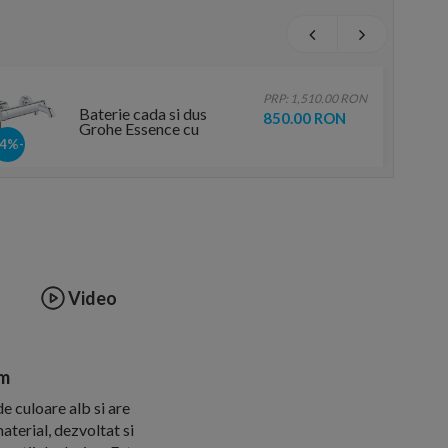
PRP: 1,510.00 RON
Baterie cada si dus
850.00 RON
Grohe Essence cu
monocomanda 1/2″
-44%
Video
cm
e culoare alb si are
terial, dezvoltat si