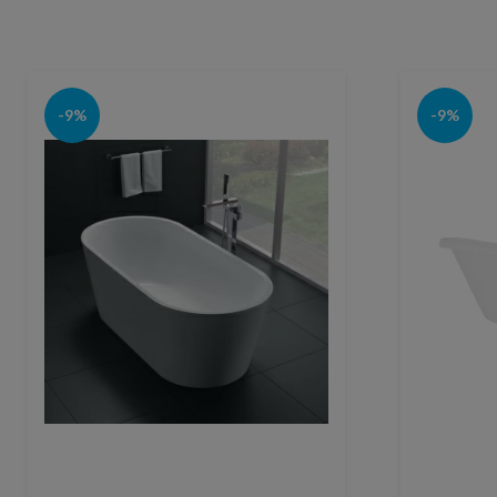
-9%
-9%