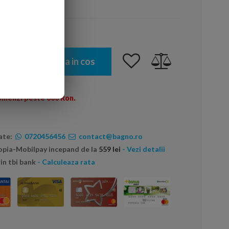
arte mai ieftin?
Adauga in cos
omenzi peste 600 Ron.
ate:
0720456456
contact@bagno.ro
topia-Mobilpay incepand de la
559 lei
- Vezi detalii
in tbi bank
- Calculeaza rata