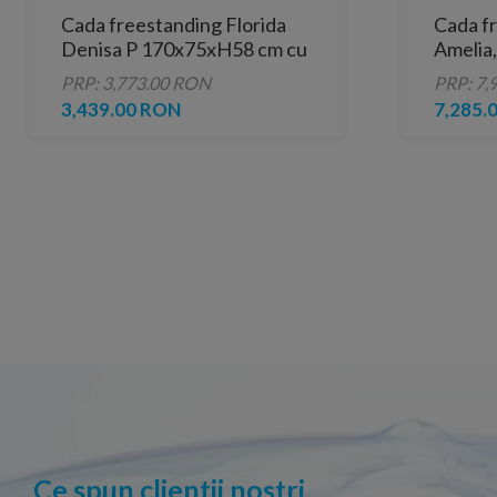
Cada freestanding Florida
Cada f
Denisa P 170x75xH58 cm cu
Amelia,
preaplin si instalatie
picioare
PRP: 3,773.00 RON
PRP: 7,
completa
preapli
3,439.00 RON
7,285.
Ce spun clientii nostri