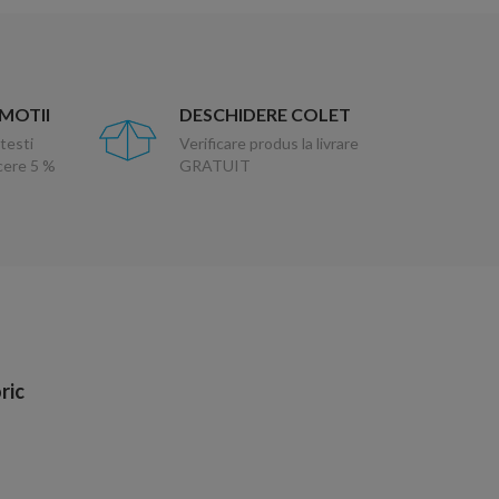
OMOTII
DESCHIDERE COLET
testi
Verificare produs la livrare
ucere 5 %
GRATUIT
ric