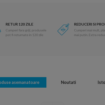
RETUR 120 ZILE
REDUCERI SI PR
Cumperi fara griji, produsele
Cumperi mai mult, pla
pot fi returnate in 120 zile
mai putin. Extra red
oduse asemanatoare
Noutati
Isto