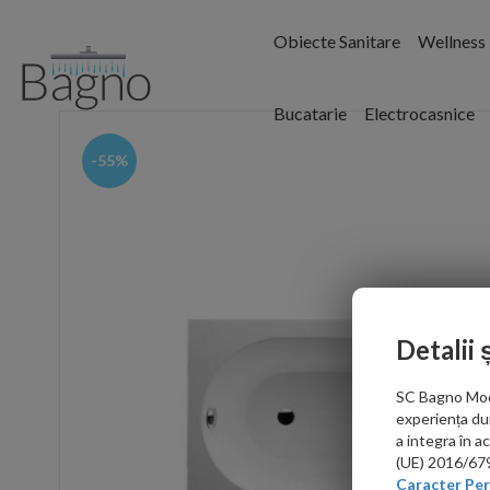
Obiecte Sanitare
Wellness
Bucatarie
Electrocasnice
-55%
Detalii 
SC Bagno Moder
experiența du
a integra în 
(UE) 2016/679 
Caracter Per