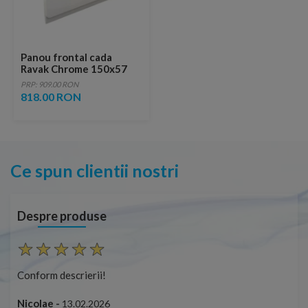
Panou frontal cada
Ravak Chrome 150x57
cm
PRP: 909.00 RON
818.00 RON
Ce spun clientii nostri
Despre produse
Conform descrierii!
Con
Nicolae -
Nic
13.02.2026