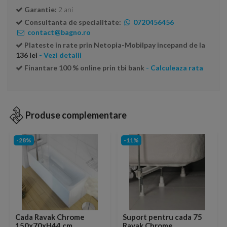
Garantie:
2 ani
Consultanta de specialitate:
0720456456
contact@bagno.ro
Plateste in rate prin Netopia-Mobilpay incepand de la
136 lei
- Vezi detalii
Finantare 100 % online prin tbi bank
- Calculeaza rata
Produse complementare
-28%
-11%
Cada Ravak Chrome
Suport pentru cada 75
150x70xH44 cm
Ravak Chrome