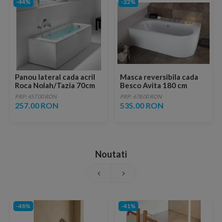
-44%
-22%
Panou lateral cada acril
Masca reversibila cada
Roca Nolah/Tazia 70cm
Besco Avita 180 cm
PRP: 457.00 RON
PRP: 678.00 RON
257.00 RON
535.00 RON
Noutati
-48%
-41%