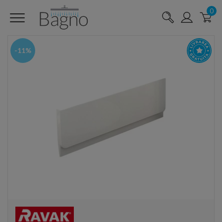
0
-11%