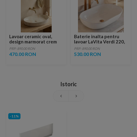
Lavoar ceramic oval,
Baterie inalta pentru
design marmorat crem
lavoar LaVita Verdi 220,
lucios cu vene aurii,
fara ventil, brushed
PRP: 890.00 RON
PRP: 890.00 RON
ventil inclus
copper
470.00 RON
530.00 RON
Istoric
-11%