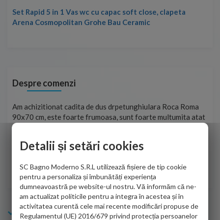
Set Rapid 5 in 1 Vas wc cu capac soft close, clapeta
Arena Cosmopolitan Grohe Bau Ceramic
Despre comenzi
t
Am achizitionat cadita de dus drpetunghiulara Roca Roma
Foa
90x70 cm, este foarte frumoasa, sunt foarte multumita atat
pe 
de personalul firmei dvs. cu care am colaborat in obtinerea
ace
infiormatiilor solicitate cat si de firma de curierat care a
Detalii și setări cookies
Cri
adus coletul in siguranta.Numai bine, va doresc!
SC Bagno Moderno S.R.L utilizează fișiere de tip cookie
Sofrone Viviana -
28.07.2026
pentru a personaliza și îmbunătăți experiența
dumneavoastră pe website-ul nostru. Vă informăm că ne-
am actualizat politicile pentru a integra în acestea și în
activitatea curentă cele mai recente modificări propuse de
Info Bagno
Regulamentul (UE) 2016/679 privind protecția persoanelor