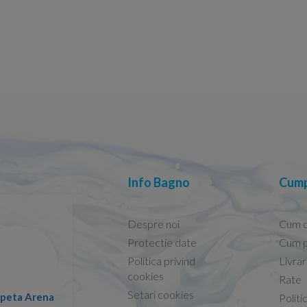
Info Bagno
Cump
Despre noi
Cum 
Protectie date
Cum p
Politica privind
Livra
Conform descrierii!
cookies
Rate
Setari cookies
lapeta Arena
Nicolae -
Politi
13.02.2026