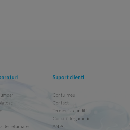
araturi
Suport clienti
cumpar
Contul meu
latesc
Contact
re
Termeni si conditii
Capacele Grohe sunt de bună calitate și se i
Conditii de garantie
Marius -
Capac WC Grohe Bau Cer
ca de returnare
ANPC
08.02.2026