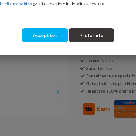
iticii de cookies
gasiti o descriere in detaliu a acestora.
Cantitate:
Accept tot
Preferinte
Transport GRATUIT la c
Livrare:
3-5 zile
Garantie:
5 ani
Consultanta de specialit
Plateste in rate prin Ne
Finantare 100 % online pr