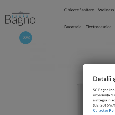
Obiecte Sanitare
Wellness
Bucatarie
Electrocasnice
-22%
Detalii 
SC Bagno Moder
experiența du
a integra în 
(UE) 2016/679 
Caracter Per