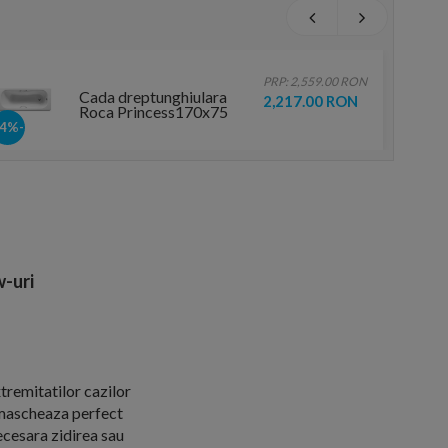
PRP: 2,559.00 RON
Cada dreptunghiulara
2,217.00 RON
Roca Princess170x75
cm
-14%
-uri
tremitatilor cazilor
 mascheaza perfect
necesara zidirea sau