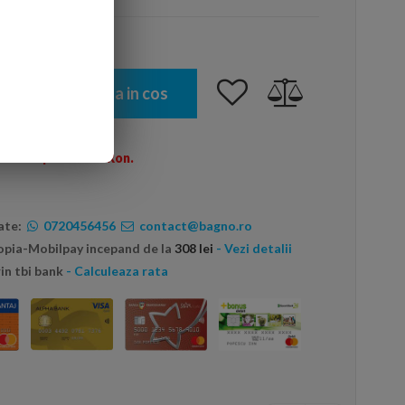
Adauga in cos
omenzi peste 600 Ron.
ate:
0720456456
contact@bagno.ro
topia-Mobilpay incepand de la
308 lei
- Vezi detalii
in tbi bank
- Calculeaza rata