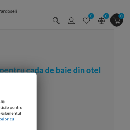
ardoseli
0
0
0
 pentru cada de baie din otel
m
ăți
ticile pentru
Regulamentul
elor cu
arte mai ieftin?