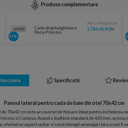
Produse complementare
PRP: 1,990.00 RON
Cada dreptunghiulara
1,784.00 RON
Roca Princess
170x70xH43 cm
-11%
escriere
Specificatii
Review
Panoul lateral pentru cada de baie din otel 70x42 cm
 de 70x42 cm este accesoriul de finisare ideal pentru inchiderea ex
rincess si Contesa. Avand o inaltime standard de 420 mm, acesta
, oferind un aspect unitar si curat intregii amenajari fara a mai fi 