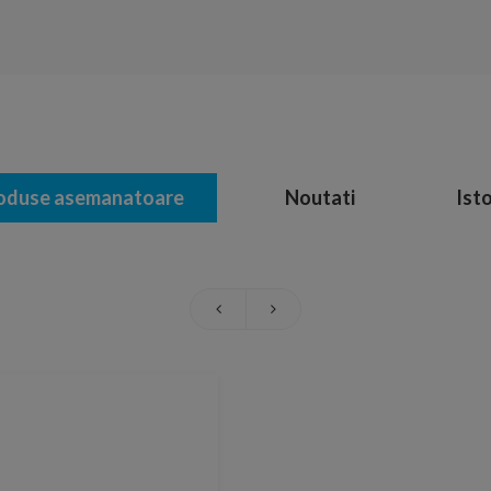
oduse asemanatoare
Noutati
Isto