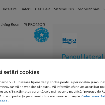
Incalzire
Baterii
Cazi Baie
Sisteme Dus
Mobilier baie
P
Living Room
% PROMO%
Panoul lateral
Roca, 70x42 c
și setări cookies
Cod:
A259989000
no S.R.L utilizează fișiere de tip cookie pentru a personaliza și îmbunăt
PRP: 2,365.00 RON
mneavoastră pe website-ul nostru. Vă informăm că ne-am actualizat poli
1,850.00 RON
acestea și în activitatea curentă cele mai recente modificări propuse de 
privind protecția persoanelor fizice în ceea ce privește
Prelucrarea Dat
sonal.
Ati gasit in alta p