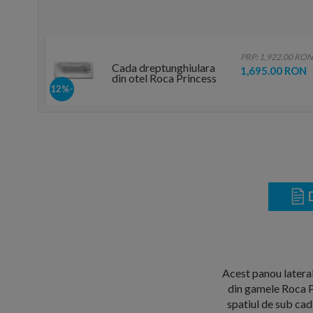
PRP: 1,922.00 RON
Cada dreptunghiulara
1,695.00 RON
din otel Roca Princess
170x70 cm alb cu baza
-12%
antialunecare si manere
D
Acest panou lateral
din gamele Roca P
spatiul de sub cada